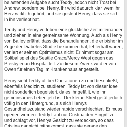
belastenden Aufgabe sucht Teddy jedoch nicht Trost bei
Andrew, sondern bei Henry. Ihr wird dadurch klar, wem ihr
Herz wirklich gehört, und sie gesteht Henry, dass sie sich
in ihn verliebt hat.
Teddy und Henry verleben eine glückliche Zeit miteinander
und ziehen in eine gemeinsame Wohnung. Auch als Henry
von Bailey erfährt, dass die Behandlungen, die er bisher im
Zuge der Diabetes-Studie bekommen hat, fehlerhaft waren,
verliert er seinen Optimismus nicht. Er nimmt sogar am
Softballspiel des Seattle Grace/Mercy West gegen das
Presbyterian Hospital teil. Zu diesem Zweck wird er von
Owen für einen Tag im Krankenhaus angestellt.
Henry sieht Teddy oft bei Operationen zu und beschließt,
ebenfalls Medizin zu studieren. Teddy ist von dieser Idee
nicht sonderlich begeistert, da es ihr gefällt, wie ihr
gemeinsames Leben jetzt ist. Der kleine Streit gerät jedoch
völlig in den Hintergrund, als sich Henrys
Gesundheitszustand wieder rapide verschlechtert. Er muss
operiert werden. Teddy traut nur Cristina den Eingriff zu
und schlägt vor, Henrys Gesicht zu verdecken, so dass
Cristina gar nicht mitbekommt, dass sie gerade den