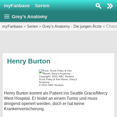
myFanbase
Serien
Serie suchen...
Grey's Anatomy
Home
SERIEN
myFanbase
»
Serien
»
Grey's Anatomy - Die jungen Ärzte
» Chara
Serien
Kolumnen
Interviews
Henry Burton
Veranstaltungen
KULTUR
Scott Foley & Kim Raver, Grey's
Anatomy
Specials
© 2011 ABC Studios
Henry Burton kommt als Patient ins Seattle Grace/Mercy
SERVICE
West Hospital. Er leidet an einem Tumor und muss
Gewinnspiele
dringend operiert werden, doch er hat keine
Krankenversicherung.
Forum