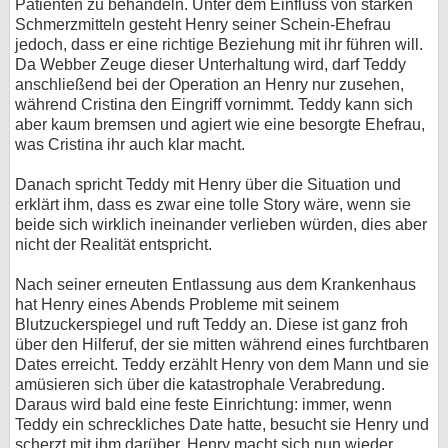
Patienten zu behandeln. Unter dem Einfluss von starken
Schmerzmitteln gesteht Henry seiner Schein-Ehefrau
jedoch, dass er eine richtige Beziehung mit ihr führen will.
Da Webber Zeuge dieser Unterhaltung wird, darf Teddy
anschließend bei der Operation an Henry nur zusehen,
während Cristina den Eingriff vornimmt. Teddy kann sich
aber kaum bremsen und agiert wie eine besorgte Ehefrau,
was Cristina ihr auch klar macht.
Danach spricht Teddy mit Henry über die Situation und
erklärt ihm, dass es zwar eine tolle Story wäre, wenn sie
beide sich wirklich ineinander verlieben würden, dies aber
nicht der Realität entspricht.
Nach seiner erneuten Entlassung aus dem Krankenhaus
hat Henry eines Abends Probleme mit seinem
Blutzuckerspiegel und ruft Teddy an. Diese ist ganz froh
über den Hilferuf, der sie mitten während eines furchtbaren
Dates erreicht. Teddy erzählt Henry von dem Mann und sie
amüsieren sich über die katastrophale Verabredung.
Daraus wird bald eine feste Einrichtung: immer, wenn
Teddy ein schreckliches Date hatte, besucht sie Henry und
scherzt mit ihm darüber. Henry macht sich nun wieder