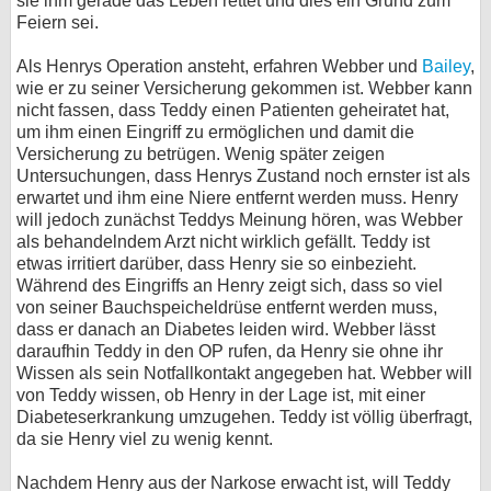
sie ihm gerade das Leben rettet und dies ein Grund zum
Feiern sei.
Als Henrys Operation ansteht, erfahren Webber und
Bailey
,
wie er zu seiner Versicherung gekommen ist. Webber kann
nicht fassen, dass Teddy einen Patienten geheiratet hat,
um ihm einen Eingriff zu ermöglichen und damit die
Versicherung zu betrügen. Wenig später zeigen
Untersuchungen, dass Henrys Zustand noch ernster ist als
erwartet und ihm eine Niere entfernt werden muss. Henry
will jedoch zunächst Teddys Meinung hören, was Webber
als behandelndem Arzt nicht wirklich gefällt. Teddy ist
etwas irritiert darüber, dass Henry sie so einbezieht.
Während des Eingriffs an Henry zeigt sich, dass so viel
von seiner Bauchspeicheldrüse entfernt werden muss,
dass er danach an Diabetes leiden wird. Webber lässt
daraufhin Teddy in den OP rufen, da Henry sie ohne ihr
Wissen als sein Notfallkontakt angegeben hat. Webber will
von Teddy wissen, ob Henry in der Lage ist, mit einer
Diabeteserkrankung umzugehen. Teddy ist völlig überfragt,
da sie Henry viel zu wenig kennt.
Nachdem Henry aus der Narkose erwacht ist, will Teddy