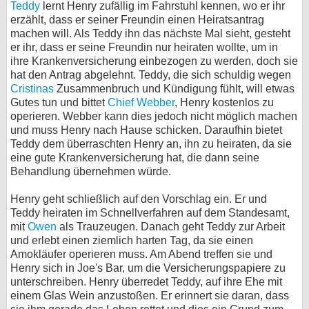
Teddy
lernt Henry zufällig im Fahrstuhl kennen, wo er ihr
bei X
erzählt, dass er seiner Freundin einen Heiratsantrag
machen will. Als Teddy ihn das nächste Mal sieht, gesteht
er ihr, dass er seine Freundin nur heiraten wollte, um in
bei Facebook
ihre Krankenversicherung einbezogen zu werden, doch sie
hat den Antrag abgelehnt. Teddy, die sich schuldig wegen
Cristinas
Zusammenbruch und Kündigung fühlt, will etwas
Kontakt
Gutes tun und bittet
Chief Webber
, Henry kostenlos zu
operieren. Webber kann dies jedoch nicht möglich machen
Nutzungsbedingungen
und muss Henry nach Hause schicken. Daraufhin bietet
Teddy dem überraschten Henry an, ihn zu heiraten, da sie
Datenschutz
eine gute Krankenversicherung hat, die dann seine
Behandlung übernehmen würde.
Cookie-Einstellungen
Henry geht schließlich auf den Vorschlag ein. Er und
Impressum
Teddy heiraten im Schnellverfahren auf dem Standesamt,
mit
Owen
als Trauzeugen. Danach geht Teddy zur Arbeit
Desktop-Ansicht
und erlebt einen ziemlich harten Tag, da sie einen
myFanbase
Amokläufer operieren muss. Am Abend treffen sie und
Henry sich in Joe's Bar, um die Versicherungspapiere zu
unterschreiben. Henry überredet Teddy, auf ihre Ehe mit
einem Glas Wein anzustoßen. Er erinnert sie daran, dass