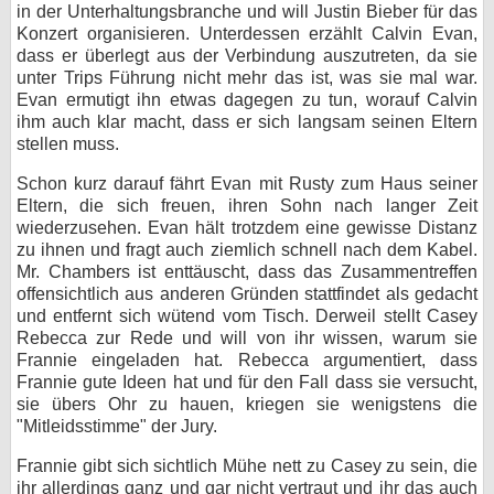
in der Unterhaltungsbranche und will Justin Bieber für das
Konzert organisieren. Unterdessen erzählt Calvin Evan,
dass er überlegt aus der Verbindung auszutreten, da sie
unter Trips Führung nicht mehr das ist, was sie mal war.
Evan ermutigt ihn etwas dagegen zu tun, worauf Calvin
ihm auch klar macht, dass er sich langsam seinen Eltern
stellen muss.
Schon kurz darauf fährt Evan mit Rusty zum Haus seiner
Eltern, die sich freuen, ihren Sohn nach langer Zeit
wiederzusehen. Evan hält trotzdem eine gewisse Distanz
zu ihnen und fragt auch ziemlich schnell nach dem Kabel.
Mr. Chambers ist enttäuscht, dass das Zusammentreffen
offensichtlich aus anderen Gründen stattfindet als gedacht
und entfernt sich wütend vom Tisch. Derweil stellt Casey
Rebecca zur Rede und will von ihr wissen, warum sie
Frannie eingeladen hat. Rebecca argumentiert, dass
Frannie gute Ideen hat und für den Fall dass sie versucht,
sie übers Ohr zu hauen, kriegen sie wenigstens die
"Mitleidsstimme" der Jury.
Frannie gibt sich sichtlich Mühe nett zu Casey zu sein, die
ihr allerdings ganz und gar nicht vertraut und ihr das auch