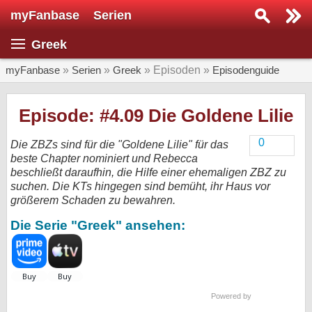
myFanbase
Serien
Serie suchen...
Greek
Home
SERIEN
myFanbase
»
Serien
»
Greek
» Episoden »
Episodenguide
Serien
Episode: #4.09 Die Goldene Lilie
Kolumnen
0
Die ZBZs sind für die "Goldene Lilie" für das
Interviews
beste Chapter nominiert und Rebecca
beschließt daraufhin, die Hilfe einer ehemaligen ZBZ zu
Veranstaltungen
suchen. Die KTs hingegen sind bemüht, ihr Haus vor
größerem Schaden zu bewahren.
KULTUR
Die Serie "Greek" ansehen:
Specials
SERVICE
Gewinnspiele
Powered by
Forum