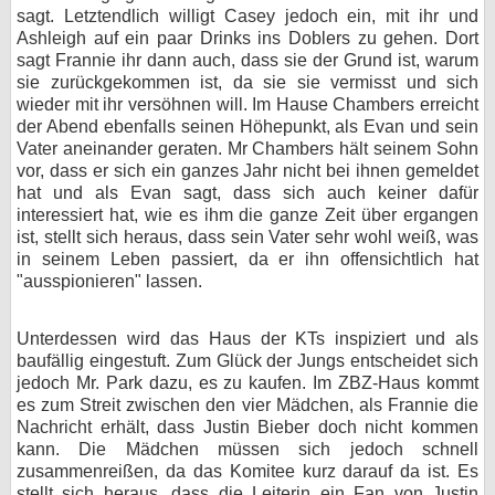
sagt. Letztendlich willigt Casey jedoch ein, mit ihr und
Ashleigh auf ein paar Drinks ins Doblers zu gehen. Dort
sagt Frannie ihr dann auch, dass sie der Grund ist, warum
sie zurückgekommen ist, da sie sie vermisst und sich
wieder mit ihr versöhnen will. Im Hause Chambers erreicht
der Abend ebenfalls seinen Höhepunkt, als Evan und sein
Vater aneinander geraten. Mr Chambers hält seinem Sohn
vor, dass er sich ein ganzes Jahr nicht bei ihnen gemeldet
hat und als Evan sagt, dass sich auch keiner dafür
interessiert hat, wie es ihm die ganze Zeit über ergangen
ist, stellt sich heraus, dass sein Vater sehr wohl weiß, was
in seinem Leben passiert, da er ihn offensichtlich hat
"ausspionieren" lassen.
Unterdessen wird das Haus der KTs inspiziert und als
baufällig eingestuft. Zum Glück der Jungs entscheidet sich
jedoch Mr. Park dazu, es zu kaufen. Im ZBZ-Haus kommt
es zum Streit zwischen den vier Mädchen, als Frannie die
Nachricht erhält, dass Justin Bieber doch nicht kommen
kann. Die Mädchen müssen sich jedoch schnell
zusammenreißen, da das Komitee kurz darauf da ist. Es
stellt sich heraus, dass die Leiterin ein Fan von Justin