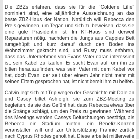
Die ZBZs erfahren, dass sie für die "Goldene Lilie"
bei X
nominiert sind, eine alljährliche Auszeichnung an das
beste ZBZ-Haus der Nation. Natürlich will Rebecca den
bei Facebook
Preis gewinnen, um Tegan und sich zu beweisen, dass sie
eine gute Präsidentin ist. Im KT-Haus sind derweil
Reparaturen nötig, nachdem die Jungs aus Cappies Bett
Kontakt
rumgehüpft und kurz darauf durch den Boden ins
Wohnzimmer gekracht sind, und Rusty muss erfahren,
Nutzungsbedingungen
dass das Unternehmen von Evans Vater daran interessiert
ist, sein Kabel zu kaufen. Er sucht Evan auf, um ihn zu
Datenschutz
bitten herauszufinden, was sein Vater mit dem Kabel vor
hat, doch Evan, der seit über einem Jahr nicht mehr mit
seinen Eltern gesprochen hat, ist nicht bereit ihm zu helfen.
Cookie-Einstellungen
Calvin legt sich mit Trip wegen der Geschichte mit Dale an
Impressum
und Casey bittet Ashleigh, sie zum ZBZ-Meeting zu
begleiten, da sie das Gefühl hat, dass Rebecca etwas über
Desktop-Ansicht
die Stränge schlägt, um den Preis zu gewinnen. Während
myFanbase
des Meetings werden Caseys Befürchtungen bestätigt, als
Rebecca ein Stadium mieten, ein Benefiz-Konzert
veranstalten will und zur Unterstützung Frannie zurück
nach Cyprus Rhodes geholt hat. Diese arbeitet mittlerweile