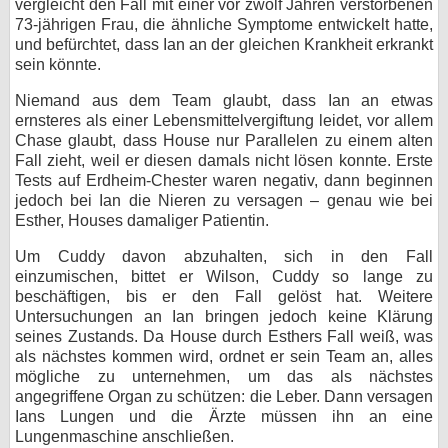
vergleicht den Fall mit einer vor zwölf Jahren verstorbenen
73-jährigen Frau, die ähnliche Symptome entwickelt hatte,
und befürchtet, dass Ian an der gleichen Krankheit erkrankt
sein könnte.
Niemand aus dem Team glaubt, dass Ian an etwas
ernsteres als einer Lebensmittelvergiftung leidet, vor allem
Chase glaubt, dass House nur Parallelen zu einem alten
Fall zieht, weil er diesen damals nicht lösen konnte. Erste
Tests auf Erdheim-Chester waren negativ, dann beginnen
jedoch bei Ian die Nieren zu versagen – genau wie bei
Esther, Houses damaliger Patientin.
Um Cuddy davon abzuhalten, sich in den Fall
einzumischen, bittet er Wilson, Cuddy so lange zu
beschäftigen, bis er den Fall gelöst hat. Weitere
Untersuchungen an Ian bringen jedoch keine Klärung
seines Zustands. Da House durch Esthers Fall weiß, was
als nächstes kommen wird, ordnet er sein Team an, alles
mögliche zu unternehmen, um das als nächstes
angegriffene Organ zu schützen: die Leber. Dann versagen
Ians Lungen und die Ärzte müssen ihn an eine
Lungenmaschine anschließen.