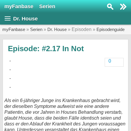
myFanbase
Serien
Serie suchen...
Dr. House
Home
SERIEN
myFanbase
»
Serien
»
Dr. House
» Episoden »
Episodenguide
Serien
Episode: #2.17 In Not
Kolumnen
0
Interviews
Veranstaltungen
KULTUR
Specials
Als ein 6-jähriger Junge ins Krankenhaus gebracht wird,
SERVICE
der dieselben Symptome aufweist wie eine andere
Patientin, die vor Jahren in Houses Behandlung verstarb,
Gewinnspiele
glaubt House, dass die beiden Fälle identisch seien und
dass er den Ablauf der Krankheit des Jungen voraussagen
Forum
kann. Unterdessen veranstaltet das Krankenhaus einen