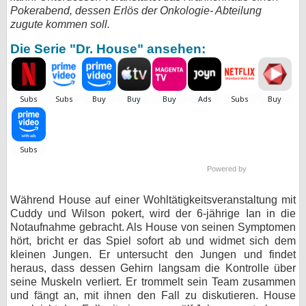
Pokerabend, dessen Erlös der Onkologie- Abteilung
bei X
zugute kommen soll.
Die Serie "Dr. House" ansehen:
bei Facebook
Kontakt
Nutzungsbedingungen
Datenschutz
Powered by
Cookie-Einstellungen
Während House auf einer Wohltätigkeitsveranstaltung mit
Impressum
Cuddy und Wilson pokert, wird der 6-jährige Ian in die
Notaufnahme gebracht. Als House von seinen Symptomen
Desktop-Ansicht
hört, bricht er das Spiel sofort ab und widmet sich dem
myFanbase
kleinen Jungen. Er untersucht den Jungen und findet
heraus, dass dessen Gehirn langsam die Kontrolle über
seine Muskeln verliert. Er trommelt sein Team zusammen
und fängt an, mit ihnen den Fall zu diskutieren. House