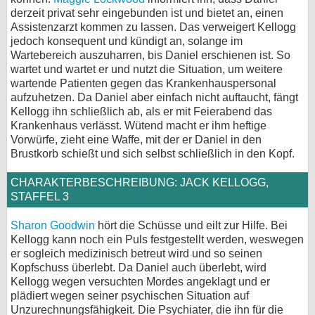
derzeit privat sehr eingebunden ist und bietet an, einen
Assistenzarzt kommen zu lassen. Das verweigert Kellogg
jedoch konsequent und kündigt an, solange im
Wartebereich auszuharren, bis Daniel erschienen ist. So
wartet und wartet er und nutzt die Situation, um weitere
wartende Patienten gegen das Krankenhauspersonal
aufzuhetzen. Da Daniel aber einfach nicht auftaucht, fängt
Kellogg ihn schließlich ab, als er mit Feierabend das
Krankenhaus verlässt. Wütend macht er ihm heftige
Vorwürfe, zieht eine Waffe, mit der er Daniel in den
Brustkorb schießt und sich selbst schließlich in den Kopf.
CHARAKTERBESCHREIBUNG: JACK KELLOGG,
STAFFEL 3
Sharon Goodwin
hört die Schüsse und eilt zur Hilfe. Bei
Kellogg kann noch ein Puls festgestellt werden, weswegen
er sogleich medizinisch betreut wird und so seinen
Kopfschuss überlebt. Da Daniel auch überlebt, wird
Kellogg wegen versuchten Mordes angeklagt und er
plädiert wegen seiner psychischen Situation auf
Unzurechnungsfähigkeit. Die Psychiater, die ihn für die