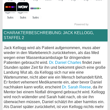
bei X
bei Facebook
Powered by
CHARAKTERBESCHREIBUNG: JACK KELLOGG,
Kontakt
STAFFEL 2
Nutzungsbedingungen
Jack Kellogg wird als Patient aufgenommen, muss aber
wieder in den Wartebereich zurückkehren, als das Med
Datenschutz
wegen einer Massenkarambolage für dringendere
Patienten gebraucht wird.
Dr. Daniel Charles
findet zwei
Cookie-Einstellungen
Stunden später Zeit für ihn und bekommt gleich eine große
Landung Wut ab, da Kellogg sich nur wie eine
Impressum
Wartenummer, nicht aber wie ein Mensch behandelt fühlt.
Er fordert vehement Medikamente ein, aber bevor Daniel
Desktop-Ansicht
nachhaken kann wofür, erscheint
Dr. Sarah Reese
, da ihr
myFanbase
Mentor bei einem Notfall dringend gebraucht wird. Kellogg
wird noch wütender und Sarah hakt nach, ob sie ihn
überwachen müssen, Daniel schätzt ihn aber harmlos ein.
Als Daniel später zurückkehrt, ist von Kellogg nichts mehr