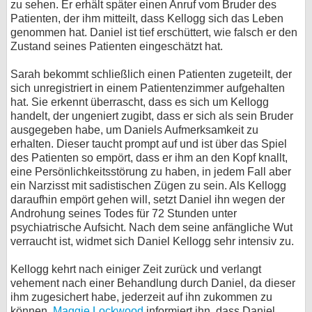
zu sehen. Er erhält später einen Anruf vom Bruder des
Patienten, der ihm mitteilt, dass Kellogg sich das Leben
genommen hat. Daniel ist tief erschüttert, wie falsch er den
Zustand seines Patienten eingeschätzt hat.
Sarah bekommt schließlich einen Patienten zugeteilt, der
sich unregistriert in einem Patientenzimmer aufgehalten
hat. Sie erkennt überrascht, dass es sich um Kellogg
handelt, der ungeniert zugibt, dass er sich als sein Bruder
ausgegeben habe, um Daniels Aufmerksamkeit zu
erhalten. Dieser taucht prompt auf und ist über das Spiel
des Patienten so empört, dass er ihm an den Kopf knallt,
eine Persönlichkeitsstörung zu haben, in jedem Fall aber
ein Narzisst mit sadistischen Zügen zu sein. Als Kellogg
daraufhin empört gehen will, setzt Daniel ihn wegen der
Androhung seines Todes für 72 Stunden unter
psychiatrische Aufsicht. Nach dem seine anfängliche Wut
verraucht ist, widmet sich Daniel Kellogg sehr intensiv zu.
Kellogg kehrt nach einiger Zeit zurück und verlangt
vehement nach einer Behandlung durch Daniel, da dieser
ihm zugesichert habe, jederzeit auf ihn zukommen zu
können.
Maggie Lockwood
informiert ihn, dass Daniel