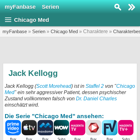
myFanbase
Serien
Serie suchen...
Chicago Med
Home
SERIEN
myFanbase
»
Serien
»
Chicago Med
» Charaktere »
Charakterbe
Serien
Kolumnen
Interviews
Jack Kellogg
Veranstaltungen
Jack Kellogg (
Scott Morehead
) ist in
Staffel 2
von "
Chicago
KULTUR
Med
" ein sehr aggressiver Patient, dessen psychischer
Zustand vollkommen falsch von
Dr. Daniel Charles
Specials
einschätzt wird.
SERVICE
Die Serie "Chicago Med" ansehen:
Gewinnspiele
Forum