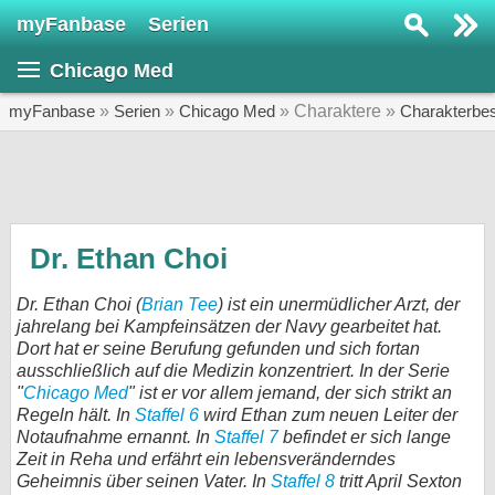
myFanbase
Serien
Serie suchen...
Chicago Med
Home
SERIEN
myFanbase
»
Serien
»
Chicago Med
» Charaktere »
Charakterbe
Serien
Kolumnen
Interviews
Dr. Ethan Choi
Veranstaltungen
Dr. Ethan Choi (
Brian Tee
) ist ein unermüdlicher Arzt, der
KULTUR
jahrelang bei Kampfeinsätzen der Navy gearbeitet hat.
Dort hat er seine Berufung gefunden und sich fortan
Specials
ausschließlich auf die Medizin konzentriert. In der Serie
"
Chicago Med
" ist er vor allem jemand, der sich strikt an
SERVICE
Regeln hält. In
Staffel 6
wird Ethan zum neuen Leiter der
Gewinnspiele
Notaufnahme ernannt. In
Staffel 7
befindet er sich lange
Zeit in Reha und erfährt ein lebensveränderndes
Forum
Geheimnis über seinen Vater. In
Staffel 8
tritt April Sexton