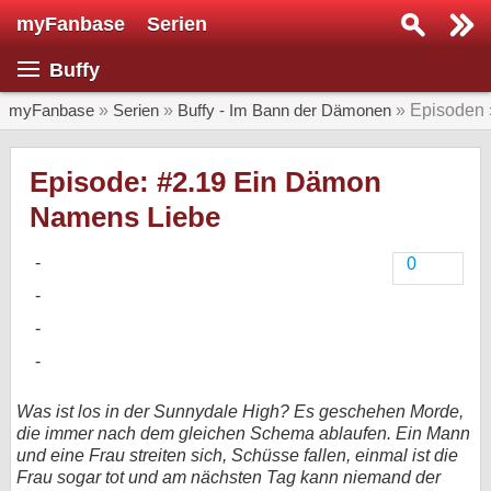
myFanbase
Serien
Serie suchen...
Buffy
Home
SERIEN
myFanbase
»
Serien
»
Buffy - Im Bann der Dämonen
» Episoden
Serien
Episode: #2.19 Ein Dämon
Kolumnen
Namens Liebe
Interviews
0
Veranstaltungen
KULTUR
Specials
SERVICE
Was ist los in der Sunnydale High? Es geschehen Morde,
Gewinnspiele
die immer nach dem gleichen Schema ablaufen. Ein Mann
und eine Frau streiten sich, Schüsse fallen, einmal ist die
Forum
Frau sogar tot und am nächsten Tag kann niemand der