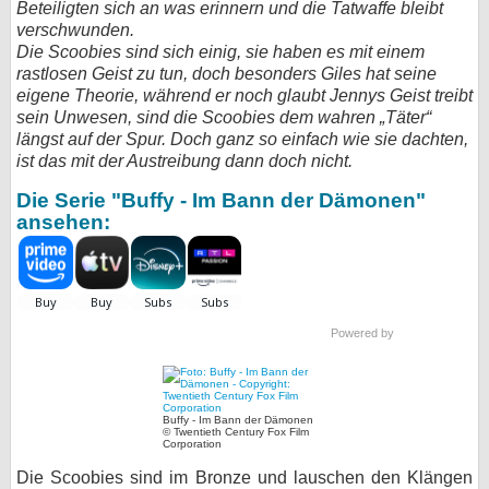
Beteiligten sich an was erinnern und die Tatwaffe bleibt
verschwunden.
bei X
Die Scoobies sind sich einig, sie haben es mit einem
rastlosen Geist zu tun, doch besonders Giles hat seine
bei Facebook
eigene Theorie, während er noch glaubt Jennys Geist treibt
sein Unwesen, sind die Scoobies dem wahren „Täter“
längst auf der Spur. Doch ganz so einfach wie sie dachten,
Kontakt
ist das mit der Austreibung dann doch nicht.
Nutzungsbedingungen
Die Serie "Buffy - Im Bann der Dämonen"
ansehen:
Datenschutz
Cookie-Einstellungen
Impressum
Powered by
Desktop-Ansicht
myFanbase
Buffy - Im Bann der Dämonen
© Twentieth Century Fox Film
Corporation
Die Scoobies sind im Bronze und lauschen den Klängen