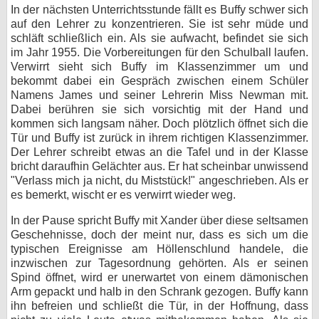
In der nächsten Unterrichtsstunde fällt es Buffy schwer sich
auf den Lehrer zu konzentrieren. Sie ist sehr müde und
schläft schließlich ein. Als sie aufwacht, befindet sie sich
im Jahr 1955. Die Vorbereitungen für den Schulball laufen.
Verwirrt sieht sich Buffy im Klassenzimmer um und
bekommt dabei ein Gespräch zwischen einem Schüler
Namens James und seiner Lehrerin Miss Newman mit.
Dabei berühren sie sich vorsichtig mit der Hand und
kommen sich langsam näher. Doch plötzlich öffnet sich die
Tür und Buffy ist zurück in ihrem richtigen Klassenzimmer.
Der Lehrer schreibt etwas an die Tafel und in der Klasse
bricht daraufhin Gelächter aus. Er hat scheinbar unwissend
"Verlass mich ja nicht, du Miststück!" angeschrieben. Als er
es bemerkt, wischt er es verwirrt wieder weg.
In der Pause spricht Buffy mit Xander über diese seltsamen
Geschehnisse, doch der meint nur, dass es sich um die
typischen Ereignisse am Höllenschlund handele, die
inzwischen zur Tagesordnung gehörten. Als er seinen
Spind öffnet, wird er unerwartet von einem dämonischen
Arm gepackt und halb in den Schrank gezogen. Buffy kann
ihn befreien und schließt die Tür, in der Hoffnung, dass