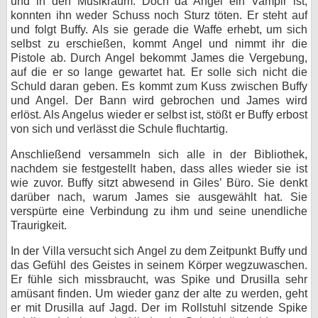
und in den Musikraum. Doch da Angel ein Vampir ist,
konnten ihn weder Schuss noch Sturz töten. Er steht auf
und folgt Buffy. Als sie gerade die Waffe erhebt, um sich
selbst zu erschießen, kommt Angel und nimmt ihr die
Pistole ab. Durch Angel bekommt James die Vergebung,
auf die er so lange gewartet hat. Er solle sich nicht die
Schuld daran geben. Es kommt zum Kuss zwischen Buffy
und Angel. Der Bann wird gebrochen und James wird
erlöst. Als Angelus wieder er selbst ist, stößt er Buffy erbost
von sich und verlässt die Schule fluchtartig.
Anschließend versammeln sich alle in der Bibliothek,
nachdem sie festgestellt haben, dass alles wieder sie ist
wie zuvor. Buffy sitzt abwesend in Giles’ Büro. Sie denkt
darüber nach, warum James sie ausgewählt hat. Sie
verspürte eine Verbindung zu ihm und seine unendliche
Traurigkeit.
In der Villa versucht sich Angel zu dem Zeitpunkt Buffy und
das Gefühl des Geistes in seinem Körper wegzuwaschen.
Er fühle sich missbraucht, was Spike und Drusilla sehr
amüsant finden. Um wieder ganz der alte zu werden, geht
er mit Drusilla auf Jagd. Der im Rollstuhl sitzende Spike