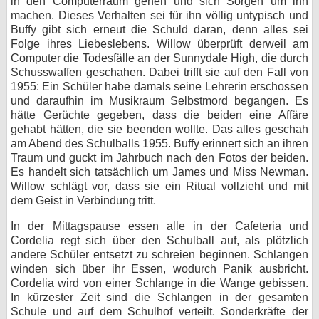
in den Computerraum gehen und sich Sorgen um ihn
machen. Dieses Verhalten sei für ihn völlig untypisch und
Buffy gibt sich erneut die Schuld daran, denn alles sei
Folge ihres Liebeslebens. Willow überprüft derweil am
Computer die Todesfälle an der Sunnydale High, die durch
Schusswaffen geschahen. Dabei trifft sie auf den Fall von
1955: Ein Schüler habe damals seine Lehrerin erschossen
und daraufhin im Musikraum Selbstmord begangen. Es
hätte Gerüchte gegeben, dass die beiden eine Affäre
gehabt hätten, die sie beenden wollte. Das alles geschah
am Abend des Schulballs 1955. Buffy erinnert sich an ihren
Traum und guckt im Jahrbuch nach den Fotos der beiden.
Es handelt sich tatsächlich um James und Miss Newman.
Willow schlägt vor, dass sie ein Ritual vollzieht und mit
dem Geist in Verbindung tritt.
In der Mittagspause essen alle in der Cafeteria und
Cordelia regt sich über den Schulball auf, als plötzlich
andere Schüler entsetzt zu schreien beginnen. Schlangen
winden sich über ihr Essen, wodurch Panik ausbricht.
Cordelia wird von einer Schlange in die Wange gebissen.
In kürzester Zeit sind die Schlangen in der gesamten
Schule und auf dem Schulhof verteilt. Sonderkräfte der