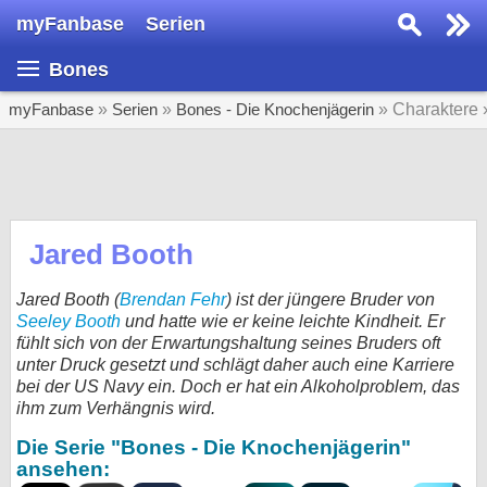
myFanbase
Serien
Serie suchen...
Bones
Home
SERIEN
myFanbase
»
Serien
»
Bones - Die Knochenjägerin
» Charaktere
Serien
Kolumnen
Interviews
Jared Booth
Veranstaltungen
Jared Booth (
Brendan Fehr
) ist der jüngere Bruder von
KULTUR
Seeley Booth
und hatte wie er keine leichte Kindheit. Er
fühlt sich von der Erwartungshaltung seines Bruders oft
Specials
unter Druck gesetzt und schlägt daher auch eine Karriere
bei der US Navy ein. Doch er hat ein Alkoholproblem, das
SERVICE
ihm zum Verhängnis wird.
Gewinnspiele
Die Serie "Bones - Die Knochenjägerin"
ansehen:
Forum