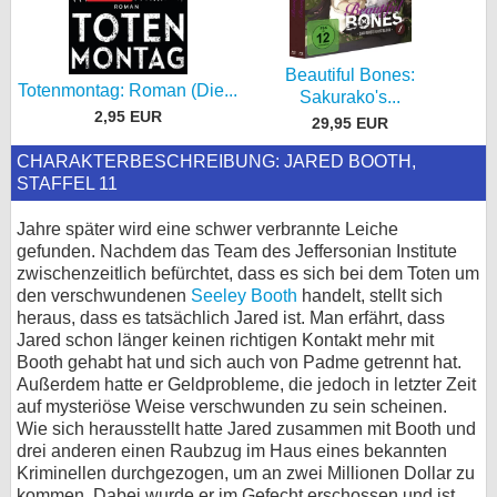
Beautiful Bones:
Totenmontag: Roman (Die...
Sakurako's...
2,95 EUR
29,95 EUR
CHARAKTERBESCHREIBUNG: JARED BOOTH,
STAFFEL 11
Jahre später wird eine schwer verbrannte Leiche
gefunden. Nachdem das Team des Jeffersonian Institute
zwischenzeitlich befürchtet, dass es sich bei dem Toten um
den verschwundenen
Seeley Booth
handelt, stellt sich
heraus, dass es tatsächlich Jared ist. Man erfährt, dass
Jared schon länger keinen richtigen Kontakt mehr mit
Booth gehabt hat und sich auch von Padme getrennt hat.
Außerdem hatte er Geldprobleme, die jedoch in letzter Zeit
auf mysteriöse Weise verschwunden zu sein scheinen.
Wie sich herausstellt hatte Jared zusammen mit Booth und
drei anderen einen Raubzug im Haus eines bekannten
Kriminellen durchgezogen, um an zwei Millionen Dollar zu
kommen. Dabei wurde er im Gefecht erschossen und ist