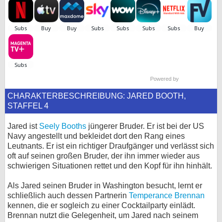
bei X
bei Facebook
Kontakt
Powered by
Nutzungsbedingungen
CHARAKTERBESCHREIBUNG: JARED BOOTH,
STAFFEL 4
Datenschutz
Jared ist
Seely Booths
jüngerer Bruder. Er ist bei der US
Cookie-Einstellungen
Navy angestellt und bekleidet dort den Rang eines
Leutnants. Er ist ein richtiger Draufgänger und verlässt sich
Impressum
oft auf seinen großen Bruder, der ihn immer wieder aus
schwierigen Situationen rettet und den Kopf für ihn hinhält.
Desktop-Ansicht
myFanbase
Als Jared seinen Bruder in Washington besucht, lernt er
schließlich auch dessen Partnerin
Temperance Brennan
kennen, die er sogleich zu einer Cocktailparty einlädt.
Brennan nutzt die Gelegenheit, um Jared nach seinem