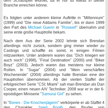
dem Schauspiel widmet, da er nur so etwas in dieser
Branche erreichen könne.
Es folgten unter anderem kleine Auftritte in "Millennium"
(1999) und "Die neue Addams Familie", bis er dann 1999
den Part des
Michael Guerin
in "
Roswell
" übernahm und
seine erste große Hauptrolle bekam.
Nach dem Aus der Serie 2002 lehnte sich Brendan
allerdings nicht zurück, sondern ging immer wieder zu
Castings und schaffte es somit, in einigen Filmen
mitzuwirken. Unter anderem waren das "Dich kriegen wir
auch noch" (1998), "Final Destination" (2000) und "Biker
Boyz" (2003). Jedoch waren das meistens nur kleine
Rollen. In "Sugar" (2004) und "Mein verschärftes
Wochenende" (2004) allerdings hatte Brendan eine der
Hauptrollen übernommen. Ab der vierten Staffel der
erfolgreichen Serie "CSI: Miami" sah man Brendan als Dan
Cooper, einen neuen A/V Techniker. 2008 war er in der 6-
episödigen Miniserie "
Samurai Girl
" zu sehen.
In "
Bones - Die Knochenjägerin
" verkörperte er ab Staffel 4
den Charakter
Jared Booth
, den Bruder von