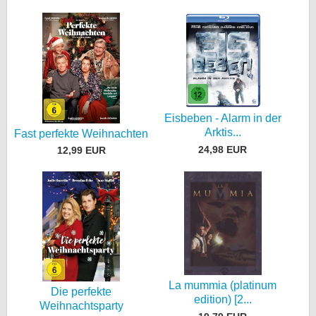
Eisbeben - Alarm in der
Arktis...
Fast perfekte Weihnachten
24,98 EUR
12,99 EUR
La mummia (platinum
Die perfekte
edition) [2...
Weihnachtsparty