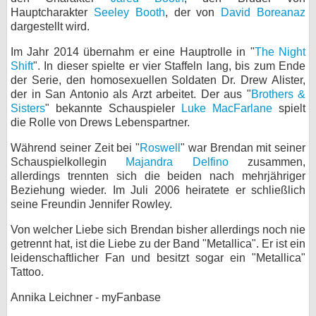
Hauptcharakter
Seeley Booth
, der von
David Boreanaz
dargestellt wird.
Im Jahr 2014 übernahm er eine Hauptrolle in "
The Night
Shift
". In dieser spielte er vier Staffeln lang, bis zum Ende
der Serie, den homosexuellen Soldaten Dr. Drew Alister,
der in San Antonio als Arzt arbeitet. Der aus "
Brothers &
Sisters
" bekannte Schauspieler
Luke MacFarlane
spielt
die Rolle von Drews Lebenspartner.
Während seiner Zeit bei "
Roswell
" war Brendan mit seiner
Schauspielkollegin
Majandra Delfino
zusammen,
allerdings trennten sich die beiden nach mehrjähriger
Beziehung wieder. Im Juli 2006 heiratete er schließlich
seine Freundin Jennifer Rowley.
Von welcher Liebe sich Brendan bisher allerdings noch nie
getrennt hat, ist die Liebe zu der Band "Metallica". Er ist ein
leidenschaftlicher Fan und besitzt sogar ein "Metallica"
Tattoo.
Annika Leichner - myFanbase