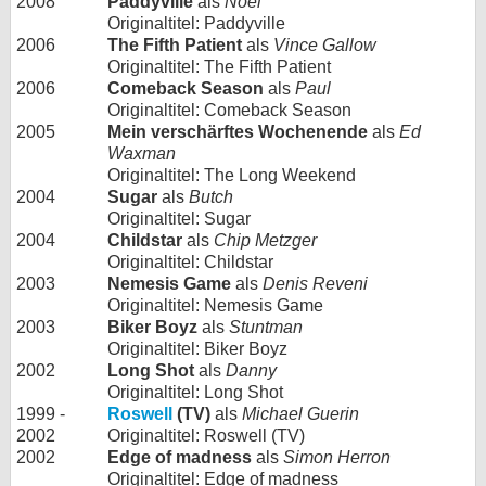
2008
Paddyville
als
Noel
Originaltitel: Paddyville
2006
The Fifth Patient
als
Vince Gallow
Originaltitel: The Fifth Patient
2006
Comeback Season
als
Paul
Originaltitel: Comeback Season
2005
Mein verschärftes Wochenende
als
Ed
Waxman
Originaltitel: The Long Weekend
2004
Sugar
als
Butch
Originaltitel: Sugar
2004
Childstar
als
Chip Metzger
Originaltitel: Childstar
2003
Nemesis Game
als
Denis Reveni
Originaltitel: Nemesis Game
2003
Biker Boyz
als
Stuntman
Originaltitel: Biker Boyz
2002
Long Shot
als
Danny
Originaltitel: Long Shot
1999 -
Roswell
(TV)
als
Michael Guerin
2002
Originaltitel: Roswell (TV)
2002
Edge of madness
als
Simon Herron
Originaltitel: Edge of madness