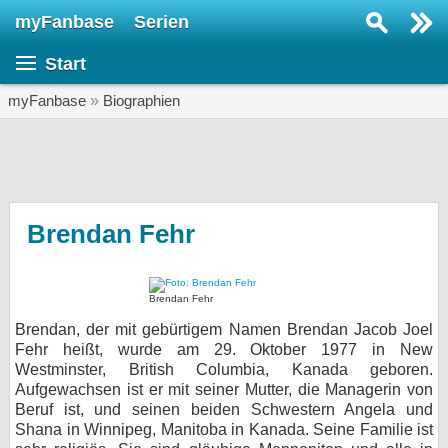
myFanbase
Serien
Serie suchen...
Start
Home
SERIEN
myFanbase
»
Biographien
Serien
Kolumnen
Interviews
Brendan Fehr
Veranstaltungen
KULTUR
Brendan Fehr
Specials
Brendan, der mit gebürtigem Namen Brendan Jacob Joel
Fehr heißt, wurde am 29. Oktober 1977 in New
SERVICE
Westminster, British Columbia, Kanada geboren.
Aufgewachsen ist er mit seiner Mutter, die Managerin von
Gewinnspiele
Beruf ist, und seinen beiden Schwestern Angela und
Shana in Winnipeg, Manitoba in Kanada. Seine Familie ist
Forum