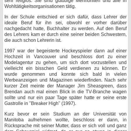
sehr religiös. Sie sind gläubige Mennoniten und alle in
Wohltätigkeitsorganisationen tätig.
bei X
In der Schule entschied er sich dafür, dass Lehrer der
bei Facebook
ideale Beruf für ihn sei, obwohl er vorher darüber
nachgedacht hatte, Buchhalter zu werden. Auf den Beruf
des Lehrers kam er durch eine seiner beiden Schwestern,
Kontakt
die auch schon Lehrerin ist.
1997 war der begeisterte Hockeyspieler dann auf einer
Nutzungsbedingungen
Hochzeit in Vancouver und beschloss dort zu einer
Modelagentur zu gehen, um sich dort vorzustellen und
Datenschutz
vielleicht ein bisschen Geld verdienen zu können. Er
wurde genommen und konnte sich bald in vielen
Cookie-Einstellungen
Werbeanzeigen und Magazinen wiederfinden. Nach sehr
kurzer Zeit meinte der Manager Jim Sheasgreen, dass
Impressum
Brendan auch mal einen Blick in die TV-Branche wagen
sollte und nur ein paar Tage später hatte er seine erste
Desktop-Ansicht
Gastrolle in "Breaker High" (1997).
myFanbase
Kurz bevor er sein Studium an der Universität von
Manitoba aufnehmen wollte, beschloss er dann, in
Rücksprache mit seiner Mutter, dass er sich voll und ganz