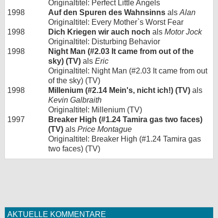
Originaltitel: Perfect Little Angels
1998
Auf den Spuren des Wahnsinns
als
Alan
Originaltitel: Every Mother`s Worst Fear
1998
Dich Kriegen wir auch noch
als
Motor Jock
Originaltitel: Disturbing Behavior
1998
Night Man (#2.03 It came from out of the
sky) (TV)
als
Eric
Originaltitel: Night Man (#2.03 It came from out
of the sky) (TV)
1998
Millenium (#2.14 Mein's, nicht ich!) (TV)
als
Kevin Galbraith
Originaltitel: Millenium (TV)
1997
Breaker High (#1.24 Tamira gas two faces)
(TV)
als
Price Montague
Originaltitel: Breaker High (#1.24 Tamira gas
two faces) (TV)
AKTUELLE KOMMENTARE