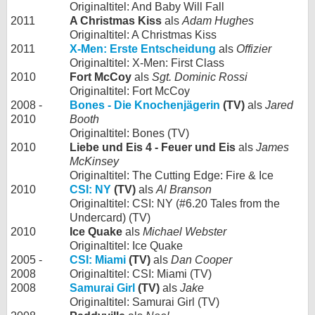
Originaltitel: And Baby Will Fall
2011
A Christmas Kiss
als
Adam Hughes
Originaltitel: A Christmas Kiss
2011
X-Men: Erste Entscheidung
als
Offizier
Originaltitel: X-Men: First Class
2010
Fort McCoy
als
Sgt. Dominic Rossi
Originaltitel: Fort McCoy
2008 -
Bones - Die Knochenjägerin
(TV)
als
Jared
2010
Booth
Originaltitel: Bones (TV)
2010
Liebe und Eis 4 - Feuer und Eis
als
James
McKinsey
Originaltitel: The Cutting Edge: Fire & Ice
2010
CSI: NY
(TV)
als
Al Branson
Originaltitel: CSI: NY (#6.20 Tales from the
Undercard) (TV)
2010
Ice Quake
als
Michael Webster
Originaltitel: Ice Quake
2005 -
CSI: Miami
(TV)
als
Dan Cooper
2008
Originaltitel: CSI: Miami (TV)
2008
Samurai Girl
(TV)
als
Jake
Originaltitel: Samurai Girl (TV)