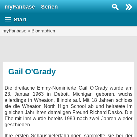
myFanbase
Serien
Serie suchen...
Start
Home
SERIEN
myFanbase
»
Biographien
Serien
Kolumnen
Interviews
Gail O'Grady
Veranstaltungen
Die dreifache Emmy-Nominierte Gail O'Grady wurde am
KULTUR
23. Januar 1963 in Detroit, Michigan geboren, wuchs
Specials
allerdings in Wheaton, Illinois auf. Mit 18 Jahren schloss
sie die Wheaton North High School ab und heiratete im
SERVICE
gleichen Jahr ihren damaligen Freund Richard Dasko. Die
Ehe mit ihm wurde bereits 1983 nach zwei Jahren wieder
Gewinnspiele
geschieden.
Forum
Ihre ersten Schauspielerfahrungen sammelte sie bei der