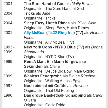
2004
The Sure Hand of God
als
Molly Bowser
Originaltitel: The Sure Hand of God
2004
Tricks
als
Jane
Originaltitel: Tricks
2004
Sleep Easy, Hutch Rimes
als
Olivia Wise
Originaltitel: Sleep Easy, Hutch Rimes
2001
Ally McBeal
(
#4.22 Ring frei
) (TV)
als
Helena
Fisher
Originaltitel: Ally McBeal (TV)
1993 -
New York Cops - NYPD Blue (TV)
als
Donna
1999
Abandando
Originaltitel: NYPD Blue (TV)
1999
Rent A Man: Ein Mann für gewisse
Sekunden
als
Claire
Originaltitel: Deuce Bigalow: Male Gigolo
1999
Wesleys Feuerprobe
als
Elaine Rigsbee
Originaltitel: Walking Across Egypt
1997
Noch einmal mit Gefühl
als
Rowena
Originaltitel: That Old Feeling
1996
Das große Basketball-Kidnapping
als
Carol
O'Hara
Originaltitel: Celtic Pride