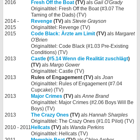
2016
Fresh Off the Boat
(TV)
als
Gail O'Grady
Originaltitel: Fresh Off the Boat (#3.07 The
Taming of the Dads) (TV)
2014 -
Revenge
(TV)
als
Stevie Grayson
2015
Originaltitel: Revenge (TV)
2015
Code Black: Ärzte am Limit
(TV)
als
Margaret
O'Brien
Originaltitel: Code Black (#1.03 Pre-Existing
Conditions) (TV)
2013
Castle
(
#5.14 Wenn die Realität zuschlägt
)
(TV)
als
Margo Gower
Originaltitel: Castle (TV)
2013
Rules of Engagement (TV)
als
Joan
Originaltitel: Rules of Engagement (#7.04
Cupcake) (TV)
2013
Major Crimes
(TV)
als
Anne Brand
Originaltitel: Major Crimes (#2.06 Boys Will Be
Boys) (TV)
2013
The Crazy Ones
(TV)
als
Hannah Sharples
Originaltitel: The Crazy Ones (#1.01 Pilot) (TV)
2010 - 2011
Hellcats
(TV)
als
Wanda Perkins
Originaltitel: Hellcats (TV)
2011
Memphis Beat
(TV)
als
Chloe Archer