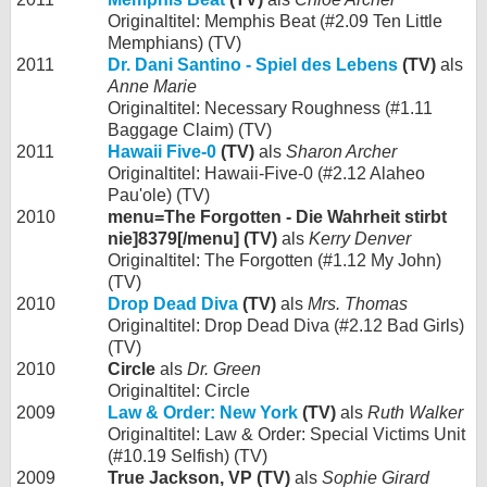
Originaltitel: Memphis Beat (#2.09 Ten Little
Memphians) (TV)
2011
Dr. Dani Santino - Spiel des Lebens
(TV)
als
Anne Marie
Originaltitel: Necessary Roughness (#1.11
Baggage Claim) (TV)
2011
Hawaii Five-0
(TV)
als
Sharon Archer
Originaltitel: Hawaii-Five-0 (#2.12 Alaheo
Pau'ole) (TV)
2010
menu=The Forgotten - Die Wahrheit stirbt
nie]8379[/menu] (TV)
als
Kerry Denver
Originaltitel: The Forgotten (#1.12 My John)
(TV)
2010
Drop Dead Diva
(TV)
als
Mrs. Thomas
Originaltitel: Drop Dead Diva (#2.12 Bad Girls)
(TV)
2010
Circle
als
Dr. Green
Originaltitel: Circle
2009
Law & Order: New York
(TV)
als
Ruth Walker
Originaltitel: Law & Order: Special Victims Unit
(#10.19 Selfish) (TV)
2009
True Jackson, VP (TV)
als
Sophie Girard