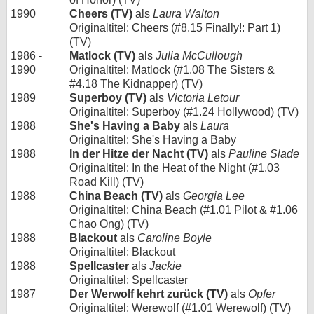
1990
Cheers (TV)
als
Laura Walton
Originaltitel: Cheers (#8.15 Finally!: Part 1)
(TV)
1986 -
Matlock (TV)
als
Julia McCullough
1990
Originaltitel: Matlock (#1.08 The Sisters &
#4.18 The Kidnapper) (TV)
1989
Superboy (TV)
als
Victoria Letour
Originaltitel: Superboy (#1.24 Hollywood) (TV)
1988
She's Having a Baby
als
Laura
Originaltitel: She's Having a Baby
1988
In der Hitze der Nacht (TV)
als
Pauline Slade
Originaltitel: In the Heat of the Night (#1.03
Road Kill) (TV)
1988
China Beach (TV)
als
Georgia Lee
Originaltitel: China Beach (#1.01 Pilot & #1.06
Chao Ong) (TV)
1988
Blackout
als
Caroline Boyle
Originaltitel: Blackout
1988
Spellcaster
als
Jackie
Originaltitel: Spellcaster
1987
Der Werwolf kehrt zurück (TV)
als
Opfer
Originaltitel: Werewolf (#1.01 Werewolf) (TV)