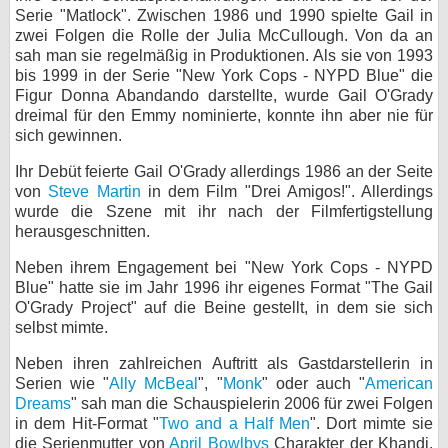
Serie "Matlock". Zwischen 1986 und 1990 spielte Gail in
bei X
zwei Folgen die Rolle der Julia McCullough. Von da an
sah man sie regelmäßig in Produktionen. Als sie von 1993
bei Facebook
bis 1999 in der Serie "New York Cops - NYPD Blue" die
Figur Donna Abandando darstellte, wurde Gail O'Grady
dreimal für den Emmy nominierte, konnte ihn aber nie für
sich gewinnen.
Kontakt
Ihr Debüt feierte Gail O'Grady allerdings 1986 an der Seite
Nutzungsbedingungen
von
Steve Martin
in dem Film "Drei Amigos!". Allerdings
wurde die Szene mit ihr nach der Filmfertigstellung
Datenschutz
herausgeschnitten.
Cookie-Einstellungen
Neben ihrem Engagement bei "New York Cops - NYPD
Blue" hatte sie im Jahr 1996 ihr eigenes Format "The Gail
O'Grady Project" auf die Beine gestellt, in dem sie sich
Impressum
selbst mimte.
Desktop-Ansicht
Neben ihren zahlreichen Auftritt als Gastdarstellerin in
myFanbase
Serien wie "
Ally McBeal
", "
Monk
" oder auch "
American
Dreams
" sah man die Schauspielerin 2006 für zwei Folgen
in dem Hit-Format "
Two and a Half Men
". Dort mimte sie
die Serienmutter von
April Bowlbys
Charakter der Khandi.