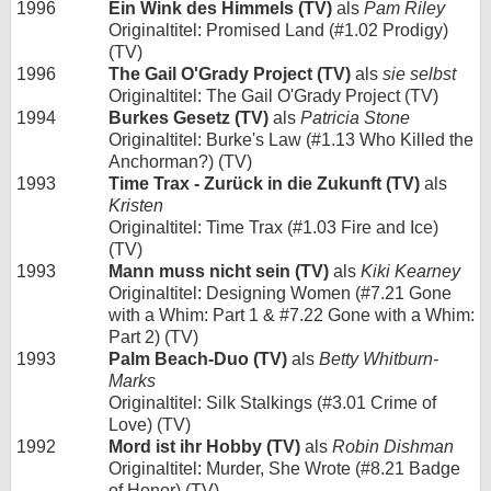
1996
Ein Wink des Himmels (TV)
als
Pam Riley
Originaltitel: Promised Land (#1.02 Prodigy)
(TV)
1996
The Gail O'Grady Project (TV)
als
sie selbst
Originaltitel: The Gail O'Grady Project (TV)
1994
Burkes Gesetz (TV)
als
Patricia Stone
Originaltitel: Burke's Law (#1.13 Who Killed the
Anchorman?) (TV)
1993
Time Trax - Zurück in die Zukunft (TV)
als
Kristen
Originaltitel: Time Trax (#1.03 Fire and Ice)
(TV)
1993
Mann muss nicht sein (TV)
als
Kiki Kearney
Originaltitel: Designing Women (#7.21 Gone
with a Whim: Part 1 & #7.22 Gone with a Whim:
Part 2) (TV)
1993
Palm Beach-Duo (TV)
als
Betty Whitburn-
Marks
Originaltitel: Silk Stalkings (#3.01 Crime of
Love) (TV)
1992
Mord ist ihr Hobby (TV)
als
Robin Dishman
Originaltitel: Murder, She Wrote (#8.21 Badge
of Honor) (TV)