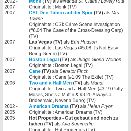
2002 -
Monk
(TV)
als
Miranda St. Claire / Lovely Rita
2007
Originaltitel: Monk (TV)
2007
CSI: Den Tätern auf der Spur
(TV)
als
Mrs.
Towne
Originaltitel: CSI: Crime Scene Investigation
(#8.04 The Case of the Cross-Dressing Carp)
(TV)
2007
Las Vegas (TV)
als
Erin Hudson
Originaltitel: Las Vegas (#5.08 It's Not Easy
Being Green) (TV)
2007
Boston Legal
(TV)
als
Judge Gloria Weldon
Originaltitel: Boston Legal (TV)
2007
Cane
(TV)
als
Senator Finch
Originaltitel: Cane (#1.09 The Exile) (TV)
2006
Two and a Half Men
(TV)
als
Mandi
Originaltitel: Two and a Half Men (#3.19 Golly
Moses, She's a Muffin & #3.20 Always a
Bridesmaid, Never a Burro) (TV)
2002 -
American Dreams
(TV)
als
Helen Pryor
2005
Originaltitel: American Dreams (TV)
2005
Hot Properties - Gut gebaut und noch zu
haben (TV)
als
Ava Summerlin
Originaltitel: Hot Properties (TV)