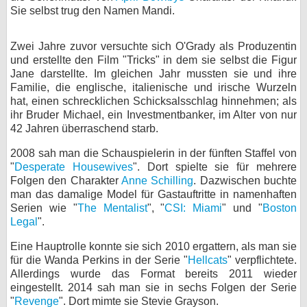
Sie selbst trug den Namen Mandi.
Zwei Jahre zuvor versuchte sich O'Grady als Produzentin
und erstellte den Film "Tricks" in dem sie selbst die Figur
Jane darstellte. Im gleichen Jahr mussten sie und ihre
Familie, die englische, italienische und irische Wurzeln
hat, einen schrecklichen Schicksalsschlag hinnehmen; als
ihr Bruder Michael, ein Investmentbanker, im Alter von nur
42 Jahren überraschend starb.
2008 sah man die Schauspielerin in der fünften Staffel von
"
Desperate Housewives
". Dort spielte sie für mehrere
Folgen den Charakter
Anne Schilling
. Dazwischen buchte
man das damalige Model für Gastauftritte in namenhaften
Serien wie "
The Mentalist
", "
CSI: Miami
" und "
Boston
Legal
".
Eine Hauptrolle konnte sie sich 2010 ergattern, als man sie
für die Wanda Perkins in der Serie "
Hellcats
" verpflichtete.
Allerdings wurde das Format bereits 2011 wieder
eingestellt. 2014 sah man sie in sechs Folgen der Serie
"
Revenge
". Dort mimte sie Stevie Grayson.