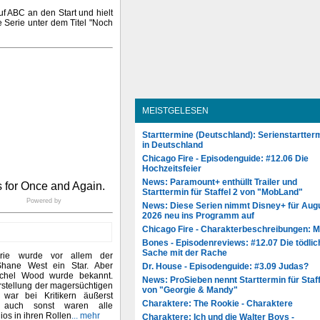
f ABC an den Start und hielt
e Serie unter dem Titel "Noch
MEISTGELESEN
Starttermine (Deutschland): Serienstartter
in Deutschland
Chicago Fire - Episodenguide: #12.06 Die
Hochzeitsfeier
News: Paramount+ enthüllt Trailer und
Starttermin für Staffel 2 von "MobLand"
Powered by
News: Diese Serien nimmt Disney+ für Aug
2026 neu ins Programm auf
Chicago Fire - Charakterbeschreibungen: 
Bones - Episodenreviews: #12.07 Die tödlic
Sache mit der Rache
rie wurde vor allem der
Shane West ein Star. Aber
Dr. House - Episodenguide: #3.09 Judas?
chel Wood wurde bekannt.
News: ProSieben nennt Starttermin für Staff
rstellung der magersüchtigen
von "Georgie & Mandy"
 war bei Kritikern äußerst
Charaktere: The Rookie - Charaktere
r auch sonst waren alle
ios in ihren Rollen
... mehr
Charaktere: Ich und die Walter Boys -