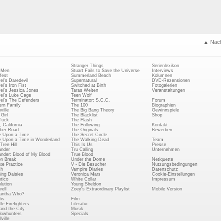
▲ Nac
Stranger Things
Serienlexikon
 Men
Stuart Fails to Save the Universe
Interviews
fest
Summerland Beach
Kolumnen
el's Daredevil
Supernatural
DVD-Rezensionen
el's Iron Fist
Switched at Birth
Fotogalerien
el's Jessica Jones
Taras Welten
Veranstaltungen
el's Luke Cage
Teen Wolf
el's The Defenders
Terminator: S.C.C.
Forum
rn Family
The 100
Biographien
ville
The Big Bang Theory
Gewinnspiele
Girl
The Blacklist
Shop
Tuck
The Flash
, California
The Following
Kontakt
ber Road
The Originals
Bewerben
 Upon a Time
The Secret Circle
 Upon a Time in Wonderland
The Walking Dead
Team
Tree Hill
This Is Us
Presse
ander
Tru Calling
Unternehmen
ander: Blood of My Blood
True Blood
on Break
Under the Dome
Netiquette
ate Practice
V - Die Besucher
Nutzungsbedingungen
ch
Vampire Diaries
Datenschutz
ing Daisies
Veronica Mars
Cookie-Einstellungen
tico
White Collar
Impressum
lution
Young Sheldon
ell
Zoey's Extraordinary Playlist
Mobile Version
antha Who?
bs
Film
le Firefighters
Literatur
and the City
Musik
owhunters
Specials
ville