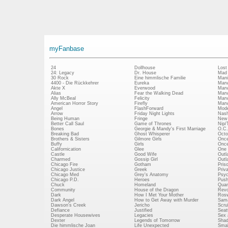
myFanbase
24
Dollhouse
Lost
24: Legacy
Dr. House
Mad
30 Rock
Eine himmlische Familie
Mani
4400 - Die Rückkehrer
Eureka
Marv
Akte X
Everwood
Marv
Alias
Fear the Walking Dead
Marv
Ally McBeal
Felicity
Marv
American Horror Story
Firefly
Marv
Angel
FlashForward
Mode
Arrow
Friday Night Lights
Nash
Being Human
Fringe
New 
Better Call Saul
Game of Thrones
Nip/
Bones
Georgie & Mandy's First Marriage
O.C.
Breaking Bad
Ghost Whisperer
Octo
Brothers & Sisters
Gilmore Girls
Once
Buffy
Girls
Once
Californication
Glee
One 
Castle
Good Wife
Outl
Charmed
Gossip Girl
Outl
Chicago Fire
Gotham
Pris
Chicago Justice
Greek
Priv
Chicago Med
Grey's Anatomy
Psy
Chicago P.D.
Heroes
Push
Chuck
Homeland
Quan
Community
House of the Dragon
Revo
Dark
How I Met Your Mother
Rosw
Dark Angel
How to Get Away with Murder
Sam
Dawson's Creek
Jericho
Scru
Defiance
Justified
Seatt
Desperate Housewives
Legacies
Sex 
Dexter
Legends of Tomorrow
Shad
Die himmlische Joan
Life Unexpected
Small