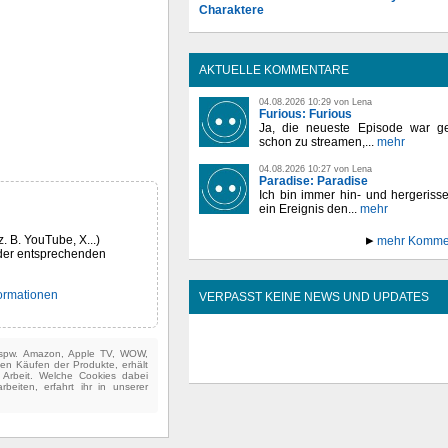
Charaktere
AKTUELLE KOMMENTARE
04.08.2026 10:29 von Lena
Furious: Furious
Ja, die neueste Episode war ge
schon zu streamen,...
mehr
04.08.2026 10:27 von Lena
Paradise: Paradise
Ich bin immer hin- und hergeriss
ein Ereignis den...
mehr
z. B. YouTube, X...)
mehr Komme
der entsprechenden
formationen
VERPASST KEINE NEWS UND UPDATES
(bspw. Amazon, Apple TV, WOW,
ten Käufen der Produkte, erhält
e Arbeit. Welche Cookies dabei
beiten, erfahrt ihr in unserer