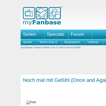
Serien
Specials
Forum
Spoiler
Serien A bis Z
Biographien
Upfronts
myFanbase
»
Serien
»
Serien A bis Z
»
Noch mal mit Gefühl
Noch mal mit Gefühl (Once and Aga