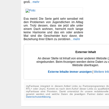
groß
... mehr
Eva meint: Die Serie geht sehr sensibel mit
den Problemen von Jugendlichen im Alltag
um. Trotz dessen, dass sie jetzt alle unter
einem Dach wohnen, herrscht noch lange
keine Harmonie und das ein oder andere
Mal sind die Geschwister kurz davor, die
Beziehung ihrer Eltern zu zerstören
... mehr
Externer Inhalt
An dieser Stelle ist Inhalt von einer anderen Website (
eingebunden. Beim Anzeigen werden deine Daten zu 
Website übertragen.
Externe Inhalte immer anzeigen
|
Weitere In
myFanbase integriert in diesem Artikel Links zu Partnerprogrammen 
RTL+ oder Joyn). Kommt es nach dem Aufruf dieser Links zu qualifizier
myFanbase eine Provision. Damit unterstützt ihr unsere redaktionell
gesetzt werden und welche Daten die jeweiligen Partner dabei verar
Datenschutzerklärung
.