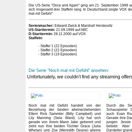
Die US-Serie "Once and Again" ging am 21. September 1999 au
sich insgesamt drei Staffeln lang. In Deutschland zeigte VOX di
mal mit Gefühl".
Serienmacher:
Edward Zwick & Marshall Herskovitz
US-Starttermin:
21.09.1999 auf ABC
D-Starttermin:
28.11.2000 auf VOX
Staffeln:
Staffel 1 (22 Episoden)
Staffel 2 (22 Episoden)
Staffel 3 (19 Episoden)
Die Serie "Noch mal mit Gefühl" ansehen:
Noch mal mit Gefühl handelt von der
Durch die Se
Beziehung der beiden alleinerziehenden
Schauspieler 
Eltern Rick Sammler (Billy Campbell) und
auch Evan Ra
Lily Manning (Sela Ward). Lily hat sich
Gerade ihre Da
gerade von ihrem Mann Jake getrennt und
jungen Jessie
zieht nun ihre beiden Töchter Grace (Julia
beliebt. Abe
Whelan) und Zoe (Meredith Deane) alleine
Darsteller grand