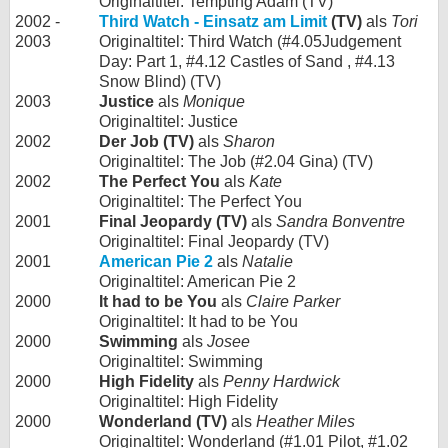
Originaltitel: Tempting Adam (TV)
2002 -
Third Watch - Einsatz am Limit
(TV)
als
Tori
2003
Originaltitel: Third Watch (#4.05Judgement
Day: Part 1, #4.12 Castles of Sand , #4.13
Snow Blind) (TV)
2003
Justice
als
Monique
Originaltitel: Justice
2002
Der Job (TV)
als
Sharon
Originaltitel: The Job (#2.04 Gina) (TV)
2002
The Perfect You
als
Kate
Originaltitel: The Perfect You
2001
Final Jeopardy (TV)
als
Sandra Bonventre
Originaltitel: Final Jeopardy (TV)
2001
American Pie 2
als
Natalie
Originaltitel: American Pie 2
2000
It had to be You
als
Claire Parker
Originaltitel: It had to be You
2000
Swimming
als
Josee
Originaltitel: Swimming
2000
High Fidelity
als
Penny Hardwick
Originaltitel: High Fidelity
2000
Wonderland (TV)
als
Heather Miles
Originaltitel: Wonderland (#1.01 Pilot, #1.02