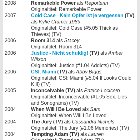
2008
Remarkeble Power
als
Reporterin
Originaltitel: Remarkeble Power
2007
Cold Case - Kein Opfer ist je vergessen
(TV)
als
Kylie Cramer 1989
Originaltitel: Cold Case (#5.05 Thick as
Thieves) (TV)
2006
Room 314
als
Stacey
Originaltitel: Room 314
2006
Justice - Nicht schuldig!
(TV)
als
Amber
Wilson
Originaltitel: Justice (#1.04 Addicts) (TV)
2006
CSI: Miami
(TV)
als
Abby Biggs
Originaltitel: CSI: Miami (#5.04 If Looks Could
Kill) (TV)
2005
Inconceivable (TV)
als
Patrice Locicero
Originaltitel: Inconceivable (#1.05 Sex, Lies
and Sonograms) (TV)
2004
When Will I Be Loved
als
Sam
Originaltitel: When Will I Be Loved
2004
The Jury (TV)
als
Cassandra Nichols
Originaltitel: The Jury (#1.06 Memories) (TV)
2004
Tempting Adam (TV)
als
Lauren