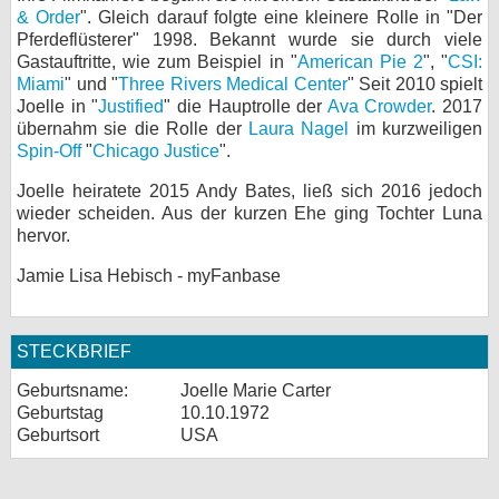
& Order
". Gleich darauf folgte eine kleinere Rolle in "Der
bei X
Pferdeflüsterer" 1998. Bekannt wurde sie durch viele
Gastauftritte, wie zum Beispiel in "
American Pie 2
", "
CSI:
bei Facebook
Miami
" und "
Three Rivers Medical Center
" Seit 2010 spielt
Joelle in "
Justified
" die Hauptrolle der
Ava Crowder
. 2017
übernahm sie die Rolle der
Laura Nagel
im kurzweiligen
Spin-Off
"
Chicago Justice
".
Kontakt
Joelle heiratete 2015 Andy Bates, ließ sich 2016 jedoch
Nutzungsbedingungen
wieder scheiden. Aus der kurzen Ehe ging Tochter Luna
hervor.
Datenschutz
Jamie Lisa Hebisch - myFanbase
Cookie-Einstellungen
Impressum
STECKBRIEF
Desktop-Ansicht
Geburtsname:
Joelle Marie Carter
myFanbase
Geburtstag
10.10.1972
Geburtsort
USA