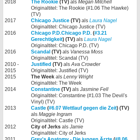
2018
The Rookie
(TV)
als
Megan Mitchell
Originaltitel: The Rookie (#1.06 The Hawke)
(TV)
2017
Chicago Justice
(TV)
als
Laura Nagel
Originaltitel: Chicago Justice (TV)
2016
Chicago P.D.
Chicago P.D.
(
#3.21
Gerechtigkeit
) (TV)
als
Laura Nagel
Originaltitel: Chicago P.D. (TV)
2016
Scandal
(TV)
als
Vanessa Moss
Originaltitel: Scandal (TV)
2010 -
Justified
(TV)
als
Ava Crowder
2015
Originaltitel: Justified (TV)
2015
The Week
als
Lenny Wright
Originaltitel: The Week
2014
Constantine
(TV)
als
Jasmine Fell
Originaltitel: Constantine (#1.03 The Devil's
Vinyl) (TV)
2013
Castle
(
#6.07 Wettlauf gegen die Zeit
) (TV)
als
Maggie Ingram
Originaltitel: Castle (TV)
2012
City of Jerks
als
Jamie
Originaltitel: City of Jerks
2011
Grey's Anatomy - Die jungen Ärzte
(
#8.06