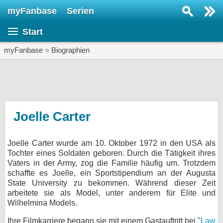
myFanbase
Serien
Serie suchen...
Start
Home
SERIEN
myFanbase
»
Biographien
Serien
Kolumnen
Interviews
Joelle Carter
Veranstaltungen
Joelle Carter wurde am 10. Oktober 1972 in den USA als
KULTUR
Tochter eines Soldaten geboren. Durch die Tätigkeit ihres
Specials
Vaters in der Army, zog die Familie häufig um. Trotzdem
schaffte es Joelle, ein Sportstipendium an der Augusta
SERVICE
State University zu bekommen. Während dieser Zeit
arbeitete sie als Model, unter anderem für Elite und
Gewinnspiele
Wilhelmina Models.
Forum
Ihre Filmkarriere begann sie mit einem Gastauftritt bei "
Law