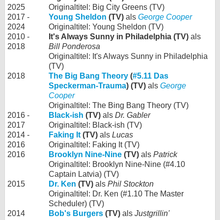
2025
Originaltitel: Big City Greens (TV)
2017 -
Young Sheldon
(TV)
als
George Cooper
2024
Originaltitel: Young Sheldon (TV)
2010 -
It's Always Sunny in Philadelphia (TV)
als
2018
Bill Ponderosa
Originaltitel: It's Always Sunny in Philadelphia
(TV)
2018
The Big Bang Theory
(
#5.11 Das
Speckerman-Trauma
) (TV)
als
George
Cooper
Originaltitel: The Bing Bang Theory (TV)
2016 -
Black-ish
(TV)
als
Dr. Gabler
2017
Originaltitel: Black-ish (TV)
2014 -
Faking It
(TV)
als
Lucas
2016
Originaltitel: Faking It (TV)
2016
Brooklyn Nine-Nine
(TV)
als
Patrick
Originaltitel: Brooklyn Nine-Nine (#4.10
Captain Latvia) (TV)
2015
Dr. Ken
(TV)
als
Phil Stockton
Originaltitel: Dr. Ken (#1.10 The Master
Scheduler) (TV)
2014
Bob's Burgers
(TV)
als
Justgrillin'