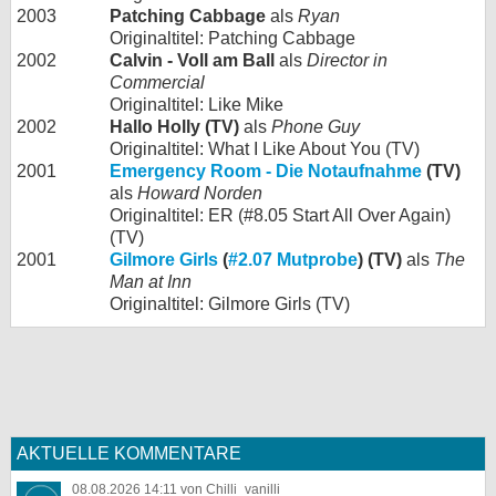
2003
Patching Cabbage
als
Ryan
Originaltitel: Patching Cabbage
2002
Calvin - Voll am Ball
als
Director in
Commercial
Originaltitel: Like Mike
2002
Hallo Holly (TV)
als
Phone Guy
Originaltitel: What I Like About You (TV)
2001
Emergency Room - Die Notaufnahme
(TV)
als
Howard Norden
Originaltitel: ER (#8.05 Start All Over Again)
(TV)
2001
Gilmore Girls
(
#2.07 Mutprobe
) (TV)
als
The
Man at Inn
Originaltitel: Gilmore Girls (TV)
AKTUELLE KOMMENTARE
08.08.2026 14:11 von Chilli_vanilli