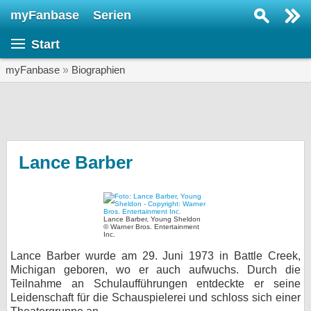
myFanbase
Serien
Serie suchen...
Start
Home
SERIEN
myFanbase
»
Biographien
Serien
Kolumnen
Interviews
Lance Barber
Veranstaltungen
KULTUR
Lance Barber, Young Sheldon
Specials
© Warner Bros. Entertainment
Inc.
SERVICE
Lance Barber wurde am 29. Juni 1973 in Battle Creek,
Michigan geboren, wo er auch aufwuchs. Durch die
Gewinnspiele
Teilnahme an Schulaufführungen entdeckte er seine
Leidenschaft für die Schauspielerei und schloss sich einer
Forum