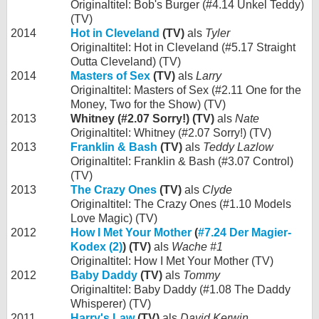
Originaltitel: Bob's Burger (#4.14 Unkel Teddy)
(TV)
2014
Hot in Cleveland
(TV)
als
Tyler
Originaltitel: Hot in Cleveland (#5.17 Straight
Outta Cleveland) (TV)
2014
Masters of Sex
(TV)
als
Larry
Originaltitel: Masters of Sex (#2.11 One for the
Money, Two for the Show) (TV)
2013
Whitney (#2.07 Sorry!) (TV)
als
Nate
Originaltitel: Whitney (#2.07 Sorry!) (TV)
2013
Franklin & Bash
(TV)
als
Teddy Lazlow
Originaltitel: Franklin & Bash (#3.07 Control)
(TV)
2013
The Crazy Ones
(TV)
als
Clyde
Originaltitel: The Crazy Ones (#1.10 Models
Love Magic) (TV)
2012
How I Met Your Mother
(
#7.24 Der Magier-
Kodex (2)
) (TV)
als
Wache #1
Originaltitel: How I Met Your Mother (TV)
2012
Baby Daddy
(TV)
als
Tommy
Originaltitel: Baby Daddy (#1.08 The Daddy
Whisperer) (TV)
2011
Harry's Law
(TV)
als
David Kerwin