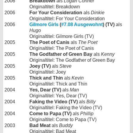
2006
Breakdown
als
Logan Conner
Originaltitel: Breakdown
2006
For Your Consideration
als
Dinkie
Originaltitel: For Your Consideration
2006
Gilmore Girls
(
#7.08 Ausgewohnt
) (TV)
als
Hugo
Originaltitel: Gilmore Girls (TV)
2005
The Poet of Canis
als
The Poet
Originaltitel: The Poet of Canis
2005
The Godfather of Green Bay
als
Kenny
Originaltitel: The Godfather of Green Bay
2005
Joey (TV)
als
Steve
Originaltitel: Joey
2005
Thick and Thin
als
Kevin
Originaltitel: Thick and Thin
2004
Yes, Dear (TV)
als
Man
Originaltitel: Yes, Dear (TV)
2004
Faking the Video (TV)
als
Billy
Originaltitel: Faking the Video (TV)
2004
Come to Papa (TV)
als
Phillip
Originaltitel: Come to Papa (TV)
2003
Bad Meat
als
Buddy
Originaltitel: Bad Meat