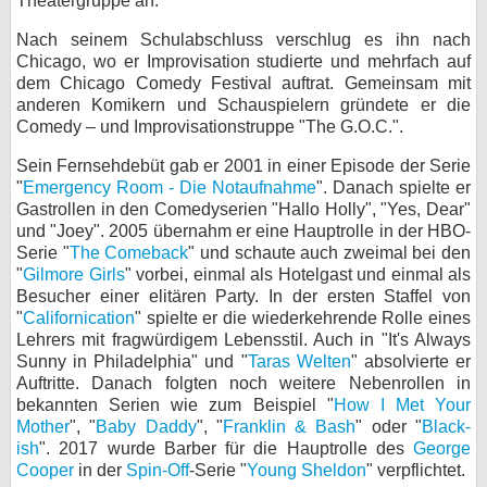
Theatergruppe an.
bei X
Nach seinem Schulabschluss verschlug es ihn nach
Chicago, wo er Improvisation studierte und mehrfach auf
bei Facebook
dem Chicago Comedy Festival auftrat. Gemeinsam mit
anderen Komikern und Schauspielern gründete er die
Comedy – und Improvisationstruppe "The G.O.C.".
Kontakt
Sein Fernsehdebüt gab er 2001 in einer Episode der Serie
"
Emergency Room - Die Notaufnahme
". Danach spielte er
Nutzungsbedingungen
Gastrollen in den Comedyserien "Hallo Holly", "Yes, Dear"
und "Joey". 2005 übernahm er eine Hauptrolle in der HBO-
Datenschutz
Serie "
The Comeback
" und schaute auch zweimal bei den
"
Gilmore Girls
" vorbei, einmal als Hotelgast und einmal als
Cookie-Einstellungen
Besucher einer elitären Party. In der ersten Staffel von
"
Californication
" spielte er die wiederkehrende Rolle eines
Impressum
Lehrers mit fragwürdigem Lebensstil. Auch in "It's Always
Sunny in Philadelphia" und "
Taras Welten
" absolvierte er
Desktop-Ansicht
Auftritte. Danach folgten noch weitere Nebenrollen in
myFanbase
bekannten Serien wie zum Beispiel "
How I Met Your
Mother
", "
Baby Daddy
", "
Franklin & Bash
" oder "
Black-
ish
". 2017 wurde Barber für die Hauptrolle des
George
Cooper
in der
Spin-Off
-Serie "
Young Sheldon
" verpflichtet.