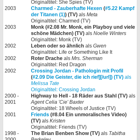
Originaltitel: She Spies (TV)
2003
Charmed - Zauberhafte Hexen
(
#5.22 Kampf
der Titanen (1)
) (TV)
als
Meta
Originaltitel: Charmed (TV)
2003
Monk (#2.08 Mr. Monk, ein Playboy und viele
schöne Mädchen) (TV)
als
Noelle Winters
Originaltitel: Monk (TV)
2002
Leben oder so ähnlich
als
Gwen
Originaltitel: Life or Something Like It
2002
Roter Drache
als
Mrs. Sherman
Originaltitel: Red Dragon
2002
Crossing Jordan - Pathologin mit Profil
(
#2.09 Die Geister, die ich rief][/url]) (TV)
als
Melissa Tate
Originaltitel: Crossing Jordan
2000 -
Highway to Hell - 18 Räder aus Stahl (TV)
als
2001
Agent Celia 'Cie' Baxter
Originaltitel: 18 Wheels of Justice (TV)
2001
Friends
(#8.04 Ein unmoralisches Video)
(TV)
als
Kristen
Originaltitel: Friends (TV)
1998 -
The Brian Benben Show (TV)
als
Tabitha
2000
Berkeley