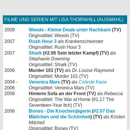
FILME UND SERIEN MIT LISA THORNHILL (AUSWAHL)
2008
Weeds - Kleine Deals unter Nachbarn
(TV)
Originaltitel: Weeds (TV)
2007
Rush Hour 3
als
Krankenschwester
Originaltitel: Rush Hour 3
2007
Shark
(#2.06 Sein letzter Kampf) (TV)
als
Stephanie Downing
Originaltitel: Shark (TV)
2006
Murder 101 (TV)
als
Dr. Louise Raymond
Originaltitel: Murder 101 (TV)
2004 -
Veronica Mars
(TV)
als
Celeste Kane
2006
Originaltitel: Veronica Mars (TV)
2006
Hinterm Sofa an der Front (TV)
als
Rebecca
Originaltitel: The War at Home (#1.17 The
Seventeen-Year Itch) (TV)
2006
Bones - Die Knochenjägerin
(
#2.07 Das
Mädchen und die Schönheit
) (TV)
als
Kristen
Mitchell
Originaltitel: Bones (TV)