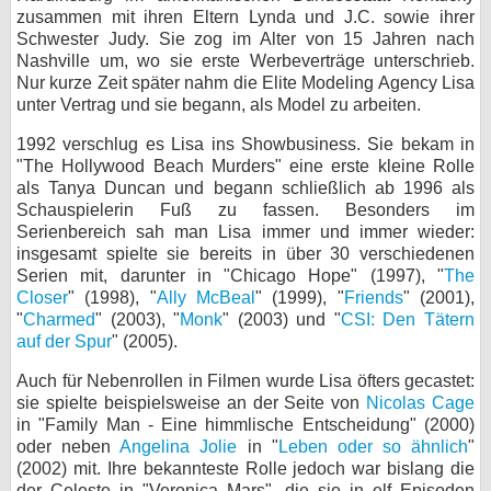
zusammen mit ihren Eltern Lynda und J.C. sowie ihrer
bei X
Schwester Judy. Sie zog im Alter von 15 Jahren nach
Nashville um, wo sie erste Werbeverträge unterschrieb.
bei Facebook
Nur kurze Zeit später nahm die Elite Modeling Agency Lisa
unter Vertrag und sie begann, als Model zu arbeiten.
1992 verschlug es Lisa ins Showbusiness. Sie bekam in
Kontakt
"The Hollywood Beach Murders" eine erste kleine Rolle
als Tanya Duncan und begann schließlich ab 1996 als
Nutzungsbedingungen
Schauspielerin Fuß zu fassen. Besonders im
Serienbereich sah man Lisa immer und immer wieder:
Datenschutz
insgesamt spielte sie bereits in über 30 verschiedenen
Serien mit, darunter in "Chicago Hope" (1997), "
The
Cookie-Einstellungen
Closer
" (1998), "
Ally McBeal
" (1999), "
Friends
" (2001),
"
Charmed
" (2003), "
Monk
" (2003) und "
CSI: Den Tätern
Impressum
auf der Spur
" (2005).
Desktop-Ansicht
Auch für Nebenrollen in Filmen wurde Lisa öfters gecastet:
myFanbase
sie spielte beispielsweise an der Seite von
Nicolas Cage
in "Family Man - Eine himmlische Entscheidung" (2000)
oder neben
Angelina Jolie
in "
Leben oder so ähnlich
"
(2002) mit. Ihre bekannteste Rolle jedoch war bislang die
der Celeste in "Veronica Mars", die sie in elf Episoden