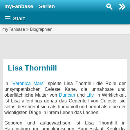
myFanbase
Serien
Serie suchen...
Start
Home
SERIEN
myFanbase
»
Biographien
Serien
Kolumnen
Interviews
Lisa Thornhill
Veranstaltungen
In "
Veronica Mars
" spielte Lisa Thornhill die Rolle der
KULTUR
unsympathischen Celeste Kane, die unnahbare und
Specials
oberflächliche Mutter von
Duncan
und
Lily
. In Wirklichkeit
ist Lisa allerdings genau das Gegenteil von Celeste: sie
SERVICE
selbst beschreibt sich als humorvoll und nennt als eine der
wichtigsten Dinge in ihrem Leben das Lachen.
Gewinnspiele
Geboren und aufgewachsen ist Lisa Thornhill in
Forum
Hardinsburg im amerikanischen Bundesstaat Kentucky