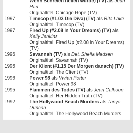
Wenn Schreien helfen würde) (TV)
als
Joan
Hart
Originaltitel: Chicago Hope (TV)
1997
Timecop (#1.03 Die Diva) (TV)
als
Rita Lake
Originaltitel: Timecop (TV)
1997
Fired Up (#2.08 In Your Dreams) (TV)
als
Kelly Jenkins
Originaltitel: Fired Up (#2.08 In Your Dreams)
(TV)
1996
Savannah (TV)
als
Det. Sheila Madsen
Originaltitel: Savannah (TV)
1996
Der Klient (#1.15 Der Morgen danach) (TV)
Originaltitel: The Client (TV)
1996
Power 98
als
Vivian Porter
Originaltitel: Power 98
1995
Flammen des Todes (TV)
als
Jean Calhoun
Originaltitel: Her Hidden Truth (TV)
1992
The Hollywood Beach Murders
als
Tanya
Duncan
Originaltitel: The Hollywood Beach Murders