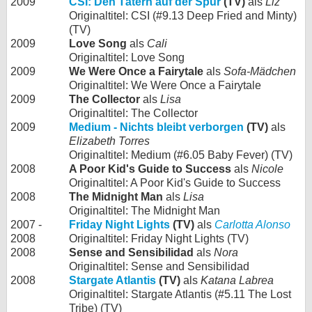
2009
CSI: Den Tätern auf der Spur
(TV)
als
Liz
Originaltitel: CSI (#9.13 Deep Fried and Minty)
(TV)
2009
Love Song
als
Cali
Originaltitel: Love Song
2009
We Were Once a Fairytale
als
Sofa-Mädchen
Originaltitel: We Were Once a Fairytale
2009
The Collector
als
Lisa
Originaltitel: The Collector
2009
Medium - Nichts bleibt verborgen
(TV)
als
Elizabeth Torres
Originaltitel: Medium (#6.05 Baby Fever) (TV)
2008
A Poor Kid's Guide to Success
als
Nicole
Originaltitel: A Poor Kid's Guide to Success
2008
The Midnight Man
als
Lisa
Originaltitel: The Midnight Man
2007 -
Friday Night Lights
(TV)
als
Carlotta Alonso
2008
Originaltitel: Friday Night Lights (TV)
2008
Sense and Sensibilidad
als
Nora
Originaltitel: Sense and Sensibilidad
2008
Stargate Atlantis
(TV)
als
Katana Labrea
Originaltitel: Stargate Atlantis (#5.11 The Lost
Tribe) (TV)