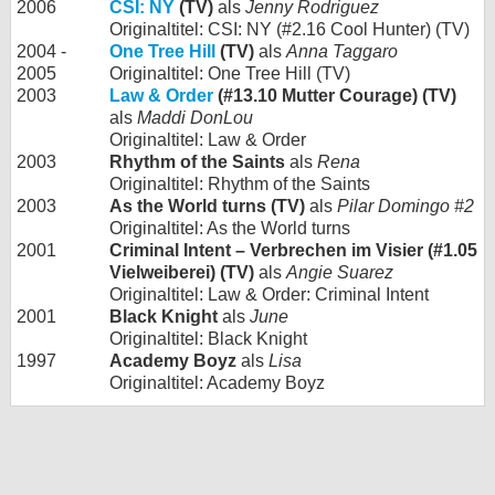
2006
CSI: NY
(TV)
als
Jenny Rodriguez
Originaltitel: CSI: NY (#2.16 Cool Hunter) (TV)
2004 -
One Tree Hill
(TV)
als
Anna Taggaro
2005
Originaltitel: One Tree Hill (TV)
2003
Law & Order
(#13.10 Mutter Courage) (TV)
als
Maddi DonLou
Originaltitel: Law & Order
2003
Rhythm of the Saints
als
Rena
Originaltitel: Rhythm of the Saints
2003
As the World turns (TV)
als
Pilar Domingo #2
Originaltitel: As the World turns
2001
Criminal Intent – Verbrechen im Visier (#1.05
Vielweiberei) (TV)
als
Angie Suarez
Originaltitel: Law & Order: Criminal Intent
2001
Black Knight
als
June
Originaltitel: Black Knight
1997
Academy Boyz
als
Lisa
Originaltitel: Academy Boyz