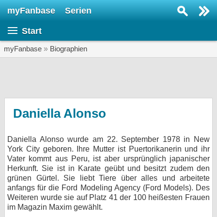
myFanbase
Serien
Serie suchen...
Start
Home
SERIEN
myFanbase
»
Biographien
Serien
Kolumnen
Interviews
Daniella Alonso
Veranstaltungen
Daniella Alonso wurde am 22. September 1978 in New
KULTUR
York City geboren. Ihre Mutter ist Puertorikanerin und ihr
Specials
Vater kommt aus Peru, ist aber ursprünglich japanischer
Herkunft. Sie ist in Karate geübt und besitzt zudem den
SERVICE
grünen Gürtel. Sie liebt Tiere über alles und arbeitete
anfangs für die Ford Modeling Agency (Ford Models). Des
Gewinnspiele
Weiteren wurde sie auf Platz 41 der 100 heißesten Frauen
im Magazin Maxim gewählt.
Forum