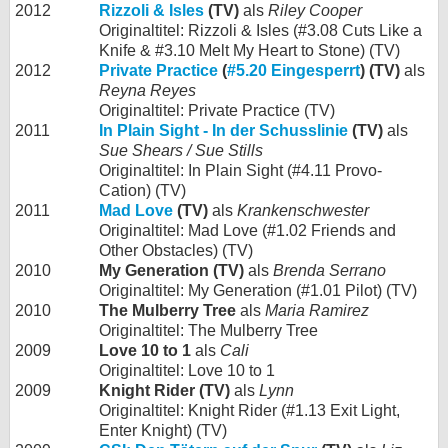
2012
Rizzoli & Isles
(TV)
als
Riley Cooper
Originaltitel: Rizzoli & Isles (#3.08 Cuts Like a
Knife & #3.10 Melt My Heart to Stone) (TV)
2012
Private Practice
(
#5.20 Eingesperrt
) (TV)
als
Reyna Reyes
Originaltitel: Private Practice (TV)
2011
In Plain Sight - In der Schusslinie
(TV)
als
Sue Shears / Sue Stills
Originaltitel: In Plain Sight (#4.11 Provo-
Cation) (TV)
2011
Mad Love
(TV)
als
Krankenschwester
Originaltitel: Mad Love (#1.02 Friends and
Other Obstacles) (TV)
2010
My Generation (TV)
als
Brenda Serrano
Originaltitel: My Generation (#1.01 Pilot) (TV)
2010
The Mulberry Tree
als
Maria Ramirez
Originaltitel: The Mulberry Tree
2009
Love 10 to 1
als
Cali
Originaltitel: Love 10 to 1
2009
Knight Rider (TV)
als
Lynn
Originaltitel: Knight Rider (#1.13 Exit Light,
Enter Knight) (TV)