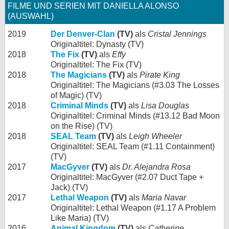
FILME UND SERIEN MIT DANIELLA ALONSO
(AUSWAHL)
2019
Der Denver-Clan
(TV)
als
Cristal Jennings
Originaltitel: Dynasty (TV)
2018
The Fix
(TV)
als
Effy
Originaltitel: The Fix (TV)
2018
The Magicians
(TV)
als
Pirate King
Originaltitel: The Magicians (#3.03 The Losses
of Magic) (TV)
2018
Criminal Minds
(TV)
als
Lisa Douglas
Originaltitel: Criminal Minds (#13.12 Bad Moon
on the Rise) (TV)
2018
SEAL Team
(TV)
als
Leigh Wheeler
Originaltitel: SEAL Team (#1.11 Containment)
(TV)
2017
MacGyver
(TV)
als
Dr. Alejandra Rosa
Originaltitel: MacGyver (#2.07 Duct Tape +
Jack) (TV)
2017
Lethal Weapon
(TV)
als
Maria Navar
Originaltitel: Lethal Weapon (#1.17 A Problem
Like Maria) (TV)
2016
Animal Kingdom
(TV)
als
Catherine