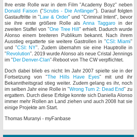
Ihre erste Rolle war in dem Film "Academy Boyz" neben
bei X
Donald Faison
("
Scrubs - Die Anfänger
"). Darauf folgten
Gastauftritte in "
Law & Order
" und "Criminal Intent", bevor
bei Facebook
sie ihre erste größere Rolle als
Anna Taggaro
in der
zweiten Staffel von "
One Tree Hill
" erhielt. Dadurch wurde
Alonso einem breiteren Publikum bekannt. Nach ihrem
Ausstieg ergatterte sie weitere Gastrollen in "
Kontakt
CSI: Miami
"
und "
CSI: NY
". Zudem übernahm sie eine Hauptrolle in
"
Revolution
". 2019 wurde Alonso als neue Cristal Jennings
Nutzungsbedingungen
im "
Der Denver-Clan
"-Reboot von The CW verpflichtet.
Datenschutz
Doch dabei blieb es nicht: Im Jahr 2007 spielte sie in der
Fortsetzung von "
The Hills Have Eyes
" mit und ihr
Cookie-Einstellungen
Bekanntheitsgrad stieg weiter. Zudem gelang es ihr, noch
im selben Jahr eine Rolle in "
Wrong Turn 2: Dead End
" zu
Impressum
ergattern. Durch diese Erfolge konnte sich Daniella Alonso
immer mehr Rollen an Land ziehen und auch 2008 hat sie
Desktop-Ansicht
einige Projekte am Start.
myFanbase
Thomas Muranyi - myFanbase