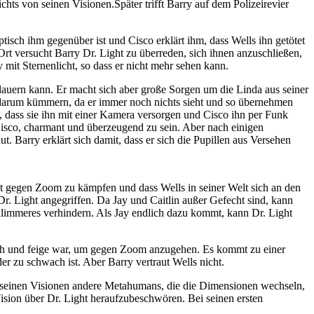
hts von seinen Visionen.Später trifft Barry auf dem Polizeirevier
tisch ihm gegenüber ist und Cisco erklärt ihm, dass Wells ihn getötet
Ort versucht Barry Dr. Light zu überreden, sich ihnen anzuschließen,
mit Sternenlicht, so dass er nicht mehr sehen kann.
t dauern kann. Er macht sich aber große Sorgen um die Linda aus seiner
 darum kümmern, da er immer noch nichts sieht und so übernehmen
h, dass sie ihn mit einer Kamera versorgen und Cisco ihn per Funk
nd Cisco, charmant und überzeugend zu sein. Aber nach einigen
ut. Barry erklärt sich damit, dass er sich die Pupillen aus Versehen
ist gegen Zoom zu kämpfen und dass Wells in seiner Welt sich an den
r. Light angegriffen. Da Jay und Caitlin außer Gefecht sind, kann
Schlimmeres verhindern. Als Jay endlich dazu kommt, kann Dr. Light
wach und feige war, um gegen Zoom anzugehen. Es kommt zu einer
er zu schwach ist. Aber Barry vertraut Wells nicht.
it seinen Visionen andere Metahumans, die die Dimensionen wechseln,
ision über Dr. Light heraufzubeschwören. Bei seinen ersten