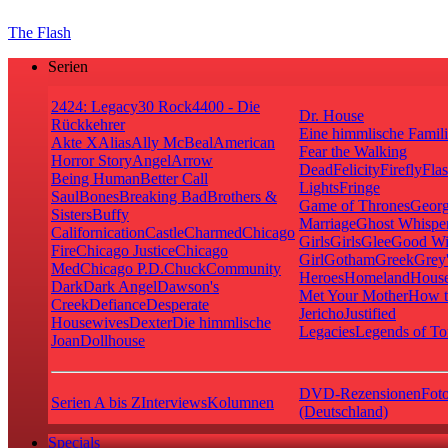
The Flash
Serien
24
24: Legacy
30 Rock
4400 - Die
Dr. House
Rückkehrer
Eine himmlische Famil
Akte X
Alias
Ally McBeal
American
Fear the Walking
Horror Story
Angel
Arrow
Dead
Felicity
Firefly
Fla
Being Human
Better Call
Lights
Fringe
Saul
Bones
Breaking Bad
Brothers &
Game of Thrones
Georg
Sisters
Buffy
Marriage
Ghost Whispe
Californication
Castle
Charmed
Chicago
Girls
Girls
Glee
Good Wi
Fire
Chicago Justice
Chicago
Girl
Gotham
Greek
Grey
Med
Chicago P.D.
Chuck
Community
Heroes
Homeland
House
Dark
Dark Angel
Dawson's
Met Your Mother
How t
Creek
Defiance
Desperate
Jericho
Justified
Housewives
Dexter
Die himmlische
Legacies
Legends of T
Joan
Dollhouse
DVD-Rezensionen
Foto
Serien A bis Z
Interviews
Kolumnen
(Deutschland)
Specials