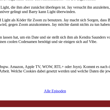
ght, die ihm aber zunächst überlegen ist. Jay versucht ihn anzuleiten, s
anöver gelingt und Barry kann Light überwinden.
d Light als Köder für Zoom zu benutzen. Jay macht sich Sorgen, dass Ba
n wird, gegen Zoom anzukommen. Jay möchte damit nichts zu tun haben, 
tzen lassen hat, um ein Date und sie stellt sich ihm als Kendra Saunders 
 einen coolen Codenamen benötigt und sie einigen sich auf Vibe.
 (bspw. Amazon, Apple TV, WOW, RTL+ oder Joyn). Kommt es nach dem 
Arbeit. Welche Cookies dabei gesetzt werden und welche Daten die jewei
Alle Episoden