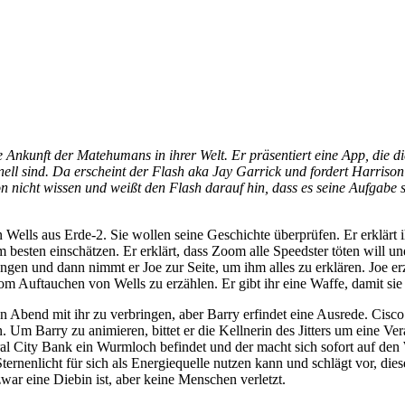
e Ankunft der Matehumans in ihrer Welt. Er präsentiert eine App, die 
l sind. Da erscheint der Flash aka Jay Garrick und fordert Harrison 
 nicht wissen und weißt den Flash darauf hin, dass es seine Aufgabe 
n Wells aus Erde-2. Sie wollen seine Geschichte überprüfen. Er erklärt
esten einschätzen. Er erklärt, dass Zoom alle Speedster töten will und
angen und dann nimmt er Joe zur Seite, um ihm alles zu erklären. Joe e
m Auftauchen von Wells zu erzählen. Er gibt ihr eine Waffe, damit si
 den Abend mit ihr zu verbringen, aber Barry erfindet eine Ausrede. Cis
Um Barry zu animieren, bittet er die Kellnerin des Jitters um eine Verab
tral City Bank ein Wurmloch befindet und der macht sich sofort auf den
Sternenlicht für sich als Energiequelle nutzen kann und schlägt vor, di
war eine Diebin ist, aber keine Menschen verletzt.