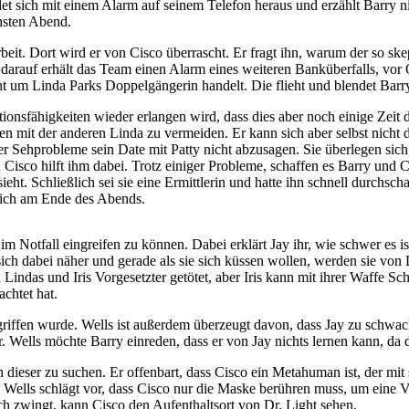
t sich mit einem Alarm auf seinem Telefon heraus und erzählt Barry nic
chsten Abend.
it. Dort wird er von Cisco überrascht. Er fragt ihn, warum der so skep
z darauf erhält das Team einen Alarm eines weiteren Banküberfalls, vor 
 um Linda Parks Doppelgängerin handelt. Die flieht und blendet Barry 
ationsfähigkeiten wieder erlangen wird, dass dies aber noch einige Zei
mit der anderen Linda zu vermeiden. Er kann sich aber selbst nicht
iner Sehprobleme sein Date mit Patty nicht abzusagen. Sie überlegen sic
y und Cisco hilft ihm dabei. Trotz einiger Probleme, schaffen es Barry u
eht. Schließlich sei sie eine Ermittlerin und hatte ihn schnell durchscha
 sich am Ende des Abends.
m Notfall eingreifen zu können. Dabei erklärt Jay ihr, wie schwer es 
ch dabei näher und gerade als sie sich küssen wollen, werden sie von D
 Lindas und Iris Vorgesetzter getötet, aber Iris kann mit ihrer Waffe 
achtet hat.
ngegriffen wurde. Wells ist außerdem überzeugt davon, dass Jay zu sch
 Wells möchte Barry einreden, dass er von Jay nichts lernen kann, da d
h dieser zu suchen. Er offenbart, dass Cisco ein Metahuman ist, der m
Wells schlägt vor, dass Cisco nur die Maske berühren muss, um eine V
uch zwingt, kann Cisco den Aufenthaltsort von Dr. Light sehen.