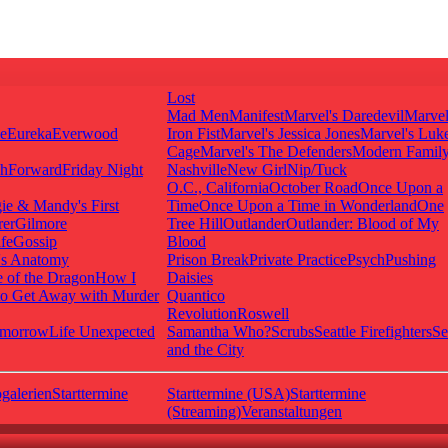
Lost
Mad Men
Manifest
Marvel's Daredevil
Marvel
ie
Eureka
Everwood
Iron Fist
Marvel's Jessica Jones
Marvel's Luk
Cage
Marvel's The Defenders
Modern Famil
shForward
Friday Night
Nashville
New Girl
Nip/Tuck
O.C., California
October Road
Once Upon a
ie & Mandy's First
Time
Once Upon a Time in Wonderland
One
rer
Gilmore
Tree Hill
Outlander
Outlander: Blood of My
fe
Gossip
Blood
's Anatomy
Prison Break
Private Practice
Psych
Pushing
 of the Dragon
How I
Daisies
o Get Away with Murder
Quantico
Revolution
Roswell
omorrow
Life Unexpected
Samantha Who?
Scrubs
Seattle Firefighters
Se
and the City
galerien
Starttermine
Starttermine (USA)
Starttermine
(Streaming)
Veranstaltungen