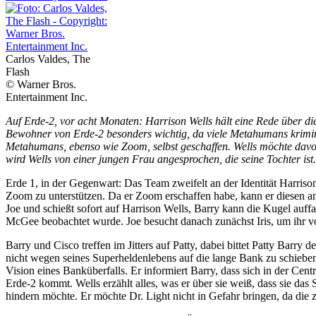
Carlos Valdes, The
Flash
© Warner Bros.
Entertainment Inc.
Auf Erde-2, vor acht Monaten: Harrison Wells hält eine Rede über di
Bewohner von Erde-2 besonders wichtig, da viele Metahumans kriminel
Metahumans, ebenso wie Zoom, selbst geschaffen. Wells möchte davon
wird Wells von einer jungen Frau angesprochen, die seine Tochter ist.
Erde 1, in der Gegenwart: Das Team zweifelt an der Identität Harriso
Zoom zu unterstützen. Da er Zoom erschaffen habe, kann er diesen am b
Joe und schießt sofort auf Harrison Wells, Barry kann die Kugel auff
McGee beobachtet wurde. Joe besucht danach zunächst Iris, um ihr vo
Barry und Cisco treffen im Jitters auf Patty, dabei bittet Patty Barry
nicht wegen seines Superheldenlebens auf die lange Bank zu schieben. 
Vision eines Banküberfalls. Er informiert Barry, dass sich in der Cen
Erde-2 kommt. Wells erzählt alles, was er über sie weiß, dass sie das 
hindern möchte. Er möchte Dr. Light nicht in Gefahr bringen, da die z