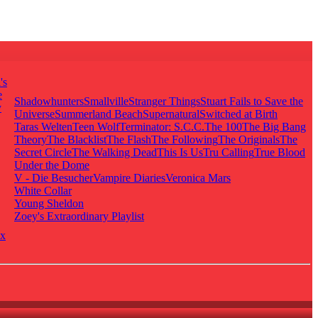
's
e
Shadowhunters
Smallville
Stranger Things
Stuart Fails to Save the
y
Universe
Summerland Beach
Supernatural
Switched at Birth
Taras Welten
Teen Wolf
Terminator: S.C.C.
The 100
The Big Bang
Theory
The Blacklist
The Flash
The Following
The Originals
The
Secret Circle
The Walking Dead
This Is Us
Tru Calling
True Blood
Under the Dome
V - Die Besucher
Vampire Diaries
Veronica Mars
White Collar
Young Sheldon
Zoey's Extraordinary Playlist
x