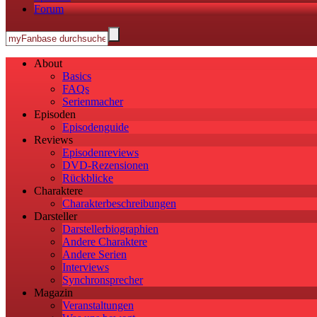
Forum
About
Basics
FAQs
Serienmacher
Episoden
Episodenguide
Reviews
Episodenreviews
DVD-Rezensionen
Rückblicke
Charaktere
Charakterbeschreibungen
Darsteller
Darstellerbiographien
Andere Charaktere
Andere Serien
Interviews
Synchronsprecher
Magazin
Veranstaltungen