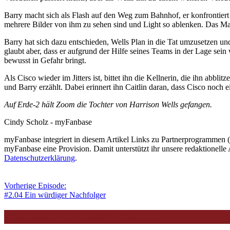
Barry macht sich als Flash auf den Weg zum Bahnhof, er konfrontiert Li
mehrere Bilder von ihm zu sehen sind und Light so ablenken. Das M
Barry hat sich dazu entschieden, Wells Plan in die Tat umzusetzen un
glaubt aber, dass er aufgrund der Hilfe seines Teams in der Lage sei
bewusst in Gefahr bringt.
Als Cisco wieder im Jitters ist, bittet ihn die Kellnerin, die ihn abbli
und Barry erzählt. Dabei erinnert ihn Caitlin daran, dass Cisco noch
Auf Erde-2 hält Zoom die Tochter von Harrison Wells gefangen.
Cindy Scholz - myFanbase
myFanbase integriert in diesem Artikel Links zu Partnerprogrammen
myFanbase eine Provision. Damit unterstützt ihr unsere redaktionelle 
Datenschutzerklärung
.
Vorherige Episode:
#2.04 Ein würdiger Nachfolger
Diskussion zu dieser Episode