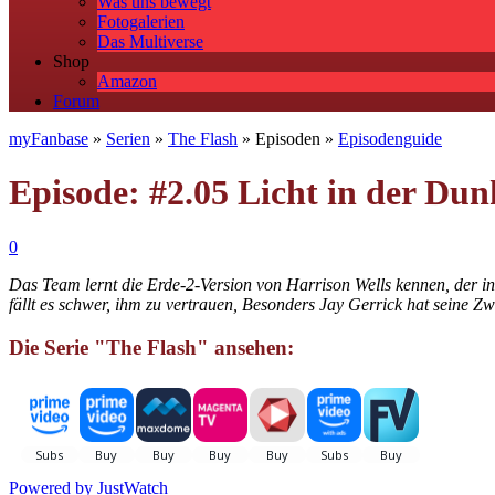
Was uns bewegt
Fotogalerien
Das Multiverse
Shop
Amazon
Forum
myFanbase
»
Serien
»
The Flash
» Episoden »
Episodenguide
Episode: #2.05 Licht in der Dun
0
Das Team lernt die Erde-2-Version von Harrison Wells kennen, der i
fällt es schwer, ihm zu vertrauen, Besonders Jay Gerrick hat seine Z
Die Serie "The Flash" ansehen:
Powered by
JustWatch