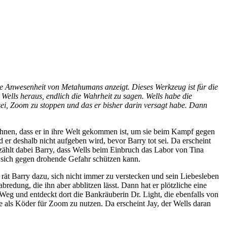
die Anwesenheit von Metahumans anzeigt. Dieses Werkzeug ist für die
Wells heraus, endlich die Wahrheit zu sagen. Wells habe die
sei, Zoom zu stoppen und das er bisher darin versagt habe. Dann
 ihnen, dass er in ihre Welt gekommen ist, um sie beim Kampf gegen
 er deshalb nicht aufgeben wird, bevor Barry tot sei. Da erscheint
rzählt dabei Barry, dass Wells beim Einbruch das Labor von Tina
e sich gegen drohende Gefahr schützen kann.
co rät Barry dazu, sich nicht immer zu verstecken und sein Liebesleben
redung, die ihn aber abblitzen lässt. Dann hat er plötzliche eine
 Weg und entdeckt dort die Bankräuberin Dr. Light, die ebenfalls von
ese als Köder für Zoom zu nutzen. Da erscheint Jay, der Wells daran