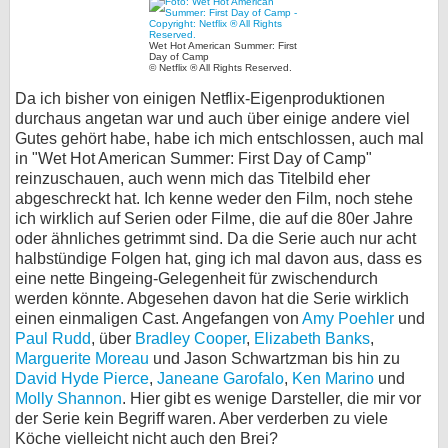
bei X
Wet Hot American Summer: First
Day of Camp
© Netflix ® All Rights Reserved.
bei Facebook
Da ich bisher von einigen Netflix-Eigenproduktionen
durchaus angetan war und auch über einige andere viel
Kontakt
Gutes gehört habe, habe ich mich entschlossen, auch mal
in "Wet Hot American Summer: First Day of Camp"
reinzuschauen, auch wenn mich das Titelbild eher
Nutzungsbedingungen
abgeschreckt hat. Ich kenne weder den Film, noch stehe
ich wirklich auf Serien oder Filme, die auf die 80er Jahre
Datenschutz
oder ähnliches getrimmt sind. Da die Serie auch nur acht
halbstündige Folgen hat, ging ich mal davon aus, dass es
Cookie-Einstellungen
eine nette Bingeing-Gelegenheit für zwischendurch
werden könnte. Abgesehen davon hat die Serie wirklich
Impressum
einen einmaligen Cast. Angefangen von
Amy Poehler
und
Paul Rudd
, über
Bradley Cooper
,
Elizabeth Banks
,
Desktop-Ansicht
Marguerite Moreau
und Jason Schwartzman bis hin zu
myFanbase
David Hyde Pierce
,
Janeane Garofalo
,
Ken Marino
und
Molly Shannon
. Hier gibt es wenige Darsteller, die mir vor
der Serie kein Begriff waren. Aber verderben zu viele
Köche vielleicht nicht auch den Brei?