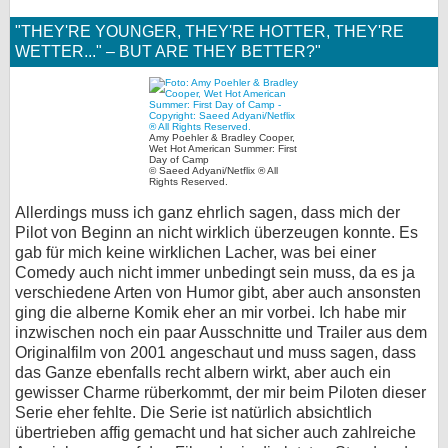
"THEY'RE YOUNGER, THEY'RE HOTTER, THEY'RE
WETTER..." – BUT ARE THEY BETTER?"
Amy Poehler & Bradley Cooper,
Wet Hot American Summer: First
Day of Camp
© Saeed Adyani/Netflix ® All
Rights Reserved.
Allerdings muss ich ganz ehrlich sagen, dass mich der
Pilot von Beginn an nicht wirklich überzeugen konnte. Es
gab für mich keine wirklichen Lacher, was bei einer
Comedy auch nicht immer unbedingt sein muss, da es ja
verschiedene Arten von Humor gibt, aber auch ansonsten
ging die alberne Komik eher an mir vorbei. Ich habe mir
inzwischen noch ein paar Ausschnitte und Trailer aus dem
Originalfilm von 2001 angeschaut und muss sagen, dass
das Ganze ebenfalls recht albern wirkt, aber auch ein
gewisser Charme rüberkommt, der mir beim Piloten dieser
Serie eher fehlte. Die Serie ist natürlich absichtlich
übertrieben affig gemacht und hat sicher auch zahlreiche