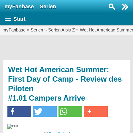
myFanbase
Serien
Serie suchen...
Start
Home
SERIEN
myFanbase
»
Serien
»
Serien A bis Z
»
Wet Hot American Summer:
Serien
Kolumnen
Interviews
Wet Hot American Summer:
First Day of Camp - Review des
Veranstaltungen
Piloten
KULTUR
#1.01 Campers Arrive
Specials
SERVICE
Gewinnspiele
Forum