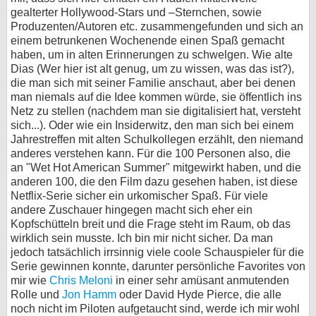
gealterter Hollywood-Stars und –Sternchen, sowie
Produzenten/Autoren etc. zusammengefunden und sich an
einem betrunkenen Wochenende einen Spaß gemacht
haben, um in alten Erinnerungen zu schwelgen. Wie alte
Dias (Wer hier ist alt genug, um zu wissen, was das ist?),
die man sich mit seiner Familie anschaut, aber bei denen
man niemals auf die Idee kommen würde, sie öffentlich ins
Netz zu stellen (nachdem man sie digitalisiert hat, versteht
sich...). Oder wie ein Insiderwitz, den man sich bei einem
Jahrestreffen mit alten Schulkollegen erzählt, den niemand
anderes verstehen kann. Für die 100 Personen also, die
an "Wet Hot American Summer" mitgewirkt haben, und die
anderen 100, die den Film dazu gesehen haben, ist diese
Netflix-Serie sicher ein urkomischer Spaß. Für viele
andere Zuschauer hingegen macht sich eher ein
Kopfschütteln breit und die Frage steht im Raum, ob das
wirklich sein musste. Ich bin mir nicht sicher. Da man
jedoch tatsächlich irrsinnig viele coole Schauspieler für die
Serie gewinnen konnte, darunter persönliche Favorites von
mir wie
Chris Meloni
in einer sehr amüsant anmutenden
Rolle und
Jon Hamm
oder David Hyde Pierce, die alle
noch nicht im Piloten aufgetaucht sind, werde ich mir wohl