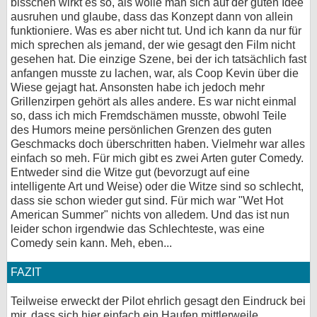
bisschen wirkt es so, als wolle man sich auf der guten Idee
ausruhen und glaube, dass das Konzept dann von allein
funktioniere. Was es aber nicht tut. Und ich kann da nur für
mich sprechen als jemand, der wie gesagt den Film nicht
gesehen hat. Die einzige Szene, bei der ich tatsächlich fast
anfangen musste zu lachen, war, als Coop Kevin über die
Wiese gejagt hat. Ansonsten habe ich jedoch mehr
Grillenzirpen gehört als alles andere. Es war nicht einmal
so, dass ich mich Fremdschämen musste, obwohl Teile
des Humors meine persönlichen Grenzen des guten
Geschmacks doch überschritten haben. Vielmehr war alles
einfach so meh. Für mich gibt es zwei Arten guter Comedy.
Entweder sind die Witze gut (bevorzugt auf eine
intelligente Art und Weise) oder die Witze sind so schlecht,
dass sie schon wieder gut sind. Für mich war "Wet Hot
American Summer" nichts von alledem. Und das ist nun
leider schon irgendwie das Schlechteste, was eine
Comedy sein kann. Meh, eben...
FAZIT
Teilweise erweckt der Pilot ehrlich gesagt den Eindruck bei
mir, dass sich hier einfach ein Haufen mittlerweile