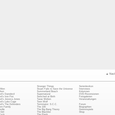
▲ Nac
Stranger Things
Serienlexikon
 Men
Stuart Fails to Save the Universe
Interviews
fest
Summerland Beach
Kolumnen
el's Daredevil
Supernatural
DVD-Rezensionen
el's Iron Fist
Switched at Birth
Fotogalerien
el's Jessica Jones
Taras Welten
Veranstaltungen
el's Luke Cage
Teen Wolf
el's The Defenders
Terminator: S.C.C.
Forum
rn Family
The 100
Biographien
ville
The Big Bang Theory
Gewinnspiele
Girl
The Blacklist
Shop
Tuck
The Flash