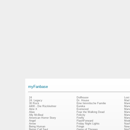
myFanbase
24
Dollhouse
Lost
24: Legacy
Dr. House
Mad
30 Rock
Eine himmlische Familie
Mani
4400 - Die Rückkehrer
Eureka
Marv
Akte X
Everwood
Marv
Alias
Fear the Walking Dead
Marv
Ally McBeal
Felicity
Marv
American Horror Story
Firefly
Marv
Angel
FlashForward
Mode
Arrow
Friday Night Lights
Nash
Being Human
Fringe
New 
Better Call Saul
Game of Thrones
Nip/