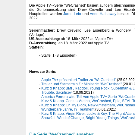
Die Apple TV+-Serie "WeCrashed" basiert auf dem gleichnamig
die Serienumsetzung sind Drew Crevello und Lee Eisenber
Hauptrollen wurden
Jared Leto
und
Anne Hathaway
besetzt. D
2022.
Serienmacher:
Drew Crevello, Lee Eisenberg & Wondery
(Vorlage)
US-Ausstrahlung:
ab 18. März 2022 auf Apple TV+
D-Ausstrahlung:
ab 18. März 2022 auf Apple TV+
Staffeln:
Staffel 1 (8 Episoden)
News zur Serie:
Apple TV+ präsentiert Trailer zu "WeCrashed"
(25.02.202
Trailer und Starttermin für Miniserie "WeCrashed"
(20.01.
Kurz & Knapp: BMF, Ragdoll, Young Rock, Superman & 
Trouble, Sacrificey
(18.08.2021)
America Ferrera wird Teil von Apple TV+-Serie "WeCrash
Kurz & Knapp: Genius: Aretha, WeCrashed, Epic, SEAL T
Kurz & Knapp: On My Block, New Amsterdam, WeCrashed,
Wunderbare Jahre, In Treatment
(30.01.2021)
Kurz & Knapp: Virgin River, Locke & Key, The Flight Atten
Snowfall, Wind of Change, Bright Young Things, WeCras
Die Serie "WeCrashed" ansehen: