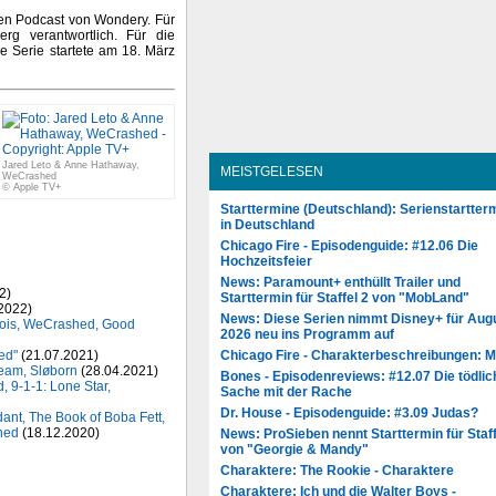
en Podcast von Wondery. Für
g verantwortlich. Für die
ie Serie startete am 18. März
Jared Leto & Anne Hathaway,
MEISTGELESEN
WeCrashed
© Apple TV+
Starttermine (Deutschland): Serienstartter
in Deutschland
Chicago Fire - Episodenguide: #12.06 Die
Hochzeitsfeier
News: Paramount+ enthüllt Trailer und
2)
Starttermin für Staffel 2 von "MobLand"
2022)
News: Diese Serien nimmt Disney+ für Aug
Lois, WeCrashed, Good
2026 neu ins Programm auf
ed"
(21.07.2021)
Chicago Fire - Charakterbeschreibungen: 
eam, Sløborn
(28.04.2021)
Bones - Episodenreviews: #12.07 Die tödlic
 9-1-1: Lone Star,
Sache mit der Rache
Dr. House - Episodenguide: #3.09 Judas?
dant, The Book of Boba Fett,
hed
(18.12.2020)
News: ProSieben nennt Starttermin für Staff
von "Georgie & Mandy"
Charaktere: The Rookie - Charaktere
Charaktere: Ich und die Walter Boys -