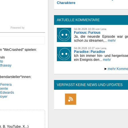
Charaktere
AKTUELLE KOMMENTARE
Powered by
04.08.2026 10:29 von Lena
Furious: Furious
Ja, die neueste Episode war ge
schon zu streamen,...
mehr
04.08.2026 10:27 von Lena
on "WeCrashed" spielen:
Paradise: Paradise
Ich bin immer hin- und hergeriss
vin
ein Ereignis den...
mehr
to
thaway
mehr Komme
bendarsteller*innen:
Ferrera
VERPASST KEINE NEWS UND UPDATES
benle
 Edwards
Boyer
z. B. YouTube, X...)