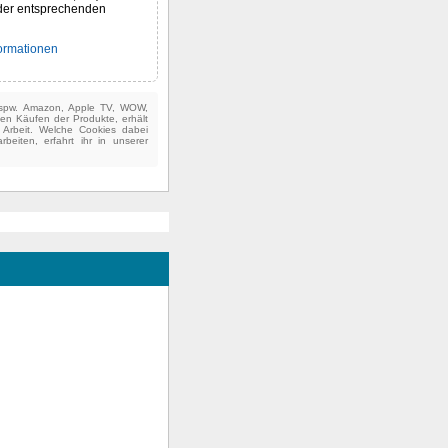
der entsprechenden
formationen
(bspw. Amazon, Apple TV, WOW,
ten Käufen der Produkte, erhält
e Arbeit. Welche Cookies dabei
beiten, erfahrt ihr in unserer