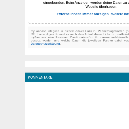
eingebunden. Beim Anzeigen werden deine Daten zu 
Website übertragen.
Externe Inhalte immer anzeigen
|
Weitere In
myFanbase integriert in diesem Artikel Links zu Partnerprogrammen 
RTL+ oder Joyn). Kommt es nach dem Aufruf dieser Links zu qualifizier
myFanbase eine Provision. Damit unterstützt ihr unsere redaktionell
gesetzt werden und welche Daten die jeweiligen Partner dabei verar
Datenschutzerklärung
.
KOMMENTARE