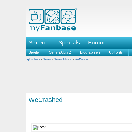
Serien
Specials
Forum
Spoiler
Serien A bis Z
Biographien
Upfronts
myFanbase
»
Serien
»
Serien A bis Z
»
WeCrashed
WeCrashed