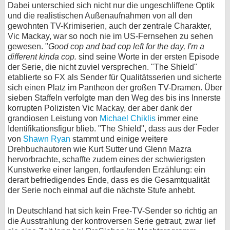
Dabei unterschied sich nicht nur die ungeschliffene Optik
bei X
und die realistischen Außenaufnahmen von all den
gewohnten TV-Krimiserien, auch der zentrale Charakter,
Vic Mackay, war so noch nie im US-Fernsehen zu sehen
bei Facebook
gewesen. "
Good cop and bad cop left for the day, I'm a
different kinda cop.
sind seine Worte in der ersten Episode
der Serie, die nicht zuviel versprechen. "The Shield"
Kontakt
etablierte so FX als Sender für Qualitätsserien und sicherte
sich einen Platz im Pantheon der großen TV-Dramen. Über
Nutzungsbedingungen
sieben Staffeln verfolgte man den Weg des bis ins Innerste
korrupten Polizisten Vic Mackay, der aber dank der
Datenschutz
grandiosen Leistung von
Michael Chiklis
immer eine
Identifikationsfigur blieb. "The Shield", dass aus der Feder
Cookie-Einstellungen
von
Shawn Ryan
stammt und einige weitere
Drehbuchautoren wie Kurt Sutter und Glenn Mazra
Impressum
hervorbrachte, schaffte zudem eines der schwierigsten
Kunstwerke einer langen, fortlaufenden Erzählung: ein
Desktop-Ansicht
derart befriedigendes Ende, dass es die Gesamtqualität
myFanbase
der Serie noch einmal auf die nächste Stufe anhebt.
In Deutschland hat sich kein Free-TV-Sender so richtig an
die Ausstrahlung der kontroversen Serie getraut, zwar lief