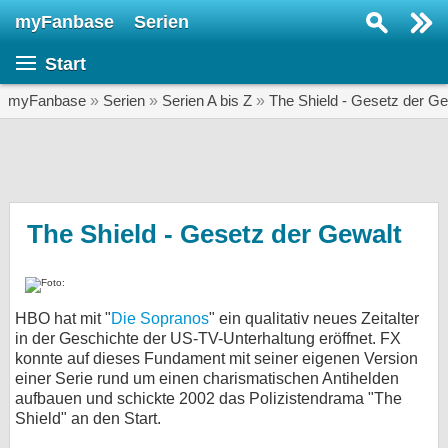
myFanbase
Serien
Serie suchen...
Start
Home
SERIEN
myFanbase
»
Serien
»
Serien A bis Z
»
The Shield - Gesetz der Ge
Serien
Kolumnen
Interviews
The Shield - Gesetz der Gewalt
Veranstaltungen
KULTUR
HBO hat mit "
Die Sopranos
" ein qualitativ neues Zeitalter
Specials
in der Geschichte der US-TV-Unterhaltung eröffnet. FX
konnte auf dieses Fundament mit seiner eigenen Version
SERVICE
einer Serie rund um einen charismatischen Antihelden
Gewinnspiele
aufbauen und schickte 2002 das Polizistendrama "The
Shield" an den Start.
Forum