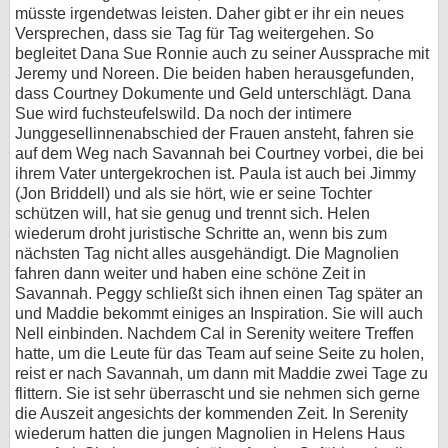
müsste irgendetwas leisten. Daher gibt er ihr ein neues
Versprechen, dass sie Tag für Tag weitergehen. So
begleitet Dana Sue Ronnie auch zu seiner Aussprache mit
Jeremy und Noreen. Die beiden haben herausgefunden,
dass Courtney Dokumente und Geld unterschlägt. Dana
Sue wird fuchsteufelswild. Da noch der intimere
Junggesellinnenabschied der Frauen ansteht, fahren sie
auf dem Weg nach Savannah bei Courtney vorbei, die bei
ihrem Vater untergekrochen ist. Paula ist auch bei Jimmy
(Jon Briddell) und als sie hört, wie er seine Tochter
schützen will, hat sie genug und trennt sich. Helen
wiederum droht juristische Schritte an, wenn bis zum
nächsten Tag nicht alles ausgehändigt. Die Magnolien
fahren dann weiter und haben eine schöne Zeit in
Savannah. Peggy schließt sich ihnen einen Tag später an
und Maddie bekommt einiges an Inspiration. Sie will auch
Nell einbinden. Nachdem Cal in Serenity weitere Treffen
hatte, um die Leute für das Team auf seine Seite zu holen,
reist er nach Savannah, um dann mit Maddie zwei Tage zu
flittern. Sie ist sehr überrascht und sie nehmen sich gerne
die Auszeit angesichts der kommenden Zeit. In Serenity
wiederum hatten die jungen Magnolien in Helens Haus