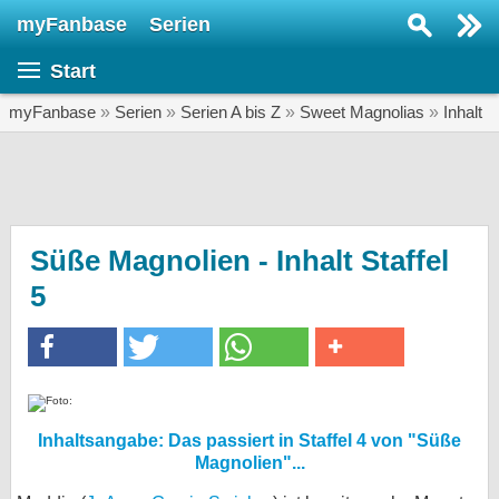
myFanbase
Serien
Serie suchen...
Start
Home
SERIEN
myFanbase
»
Serien
»
Serien A bis Z
»
Sweet Magnolias
»
Inhalt
Serien
Kolumnen
Interviews
Süße Magnolien - Inhalt Staffel
5
Veranstaltungen
KULTUR
Specials
SERVICE
Gewinnspiele
Inhaltsangabe: Das passiert in Staffel 4 von "Süße
Magnolien"...
Forum