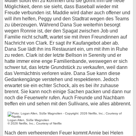
Mutter sofort ein zu kommen und sie gönnt ihm die neue
Möglichkeit, denn sie sieht, dass Baseball wieder mit
Freude verbunden ist. Maddie wird daher auch offener und
will ihm helfen, Peggy und den Stadtrat wegen des Teams
zu überzeugen. Während Dana Sue weiterhin besorgt
wegen Ronnie ist, der den Spagat zwischen Job und
Familie nicht schafft, wartet sie mit ihren Freundinnen auf
Nachricht von Clark. Er sagt ihr Kaufangebot aber ab.
Dana Sue lädt ihn ins Restaurant ein, um mit ihm in Ruhe
zu reden. Clark ist der letzte Bellson in Serenity und er
hatte immer eine enge Familienbande, weswegen er sich
schwer tut, das letzte Grundstück zu verkaufen, weil dann
das Vermächtnis verloren wäre. Dana Sue kann diese
Gedankengänge verstehen und respektieren. Jedoch
erwartet sie ein echter Schock, als es bei ihr zuhause
brennt. Sie kann noch einige Sachen packen und dann nur
noch die Feuerwehr rufen. Auch Freunde und Nachbarn
treffen ein und sehen mit den Sullivans, wie alles abbrennt.
Logan Allen, Süße Magnolien
© 2026 Netflix, Inc.; Courtesy of Netflix
Nach dem verheerenden Feuer kommt Annie bei Helen