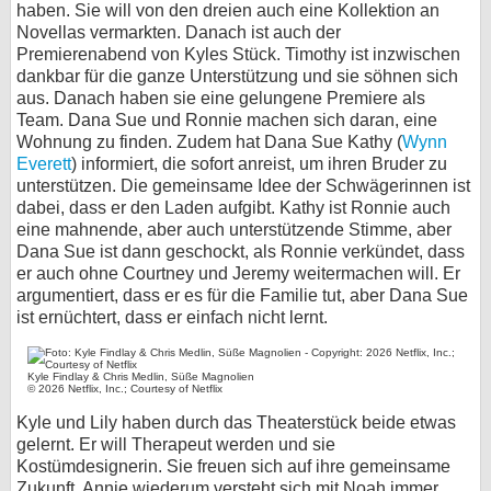
haben. Sie will von den dreien auch eine Kollektion an
Novellas vermarkten. Danach ist auch der
Premierenabend von Kyles Stück. Timothy ist inzwischen
dankbar für die ganze Unterstützung und sie söhnen sich
aus. Danach haben sie eine gelungene Premiere als
Team. Dana Sue und Ronnie machen sich daran, eine
Wohnung zu finden. Zudem hat Dana Sue Kathy (
Wynn
Everett
) informiert, die sofort anreist, um ihren Bruder zu
unterstützen. Die gemeinsame Idee der Schwägerinnen ist
dabei, dass er den Laden aufgibt. Kathy ist Ronnie auch
eine mahnende, aber auch unterstützende Stimme, aber
Dana Sue ist dann geschockt, als Ronnie verkündet, dass
er auch ohne Courtney und Jeremy weitermachen will. Er
argumentiert, dass er es für die Familie tut, aber Dana Sue
ist ernüchtert, dass er einfach nicht lernt.
Kyle Findlay & Chris Medlin, Süße Magnolien
© 2026 Netflix, Inc.; Courtesy of Netflix
Kyle und Lily haben durch das Theaterstück beide etwas
gelernt. Er will Therapeut werden und sie
Kostümdesignerin. Sie freuen sich auf ihre gemeinsame
Zukunft. Annie wiederum versteht sich mit Noah immer