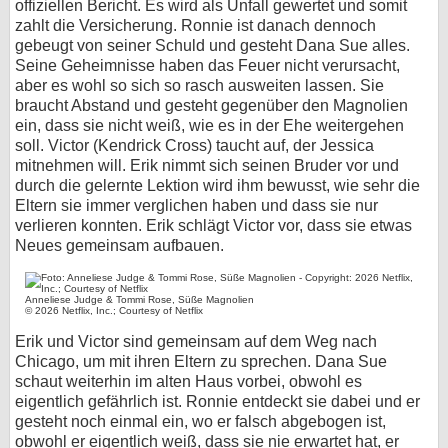
offiziellen Bericht. Es wird als Unfall gewertet und somit
zahlt die Versicherung. Ronnie ist danach dennoch
gebeugt von seiner Schuld und gesteht Dana Sue alles.
Seine Geheimnisse haben das Feuer nicht verursacht,
aber es wohl so sich so rasch ausweiten lassen. Sie
braucht Abstand und gesteht gegenüber den Magnolien
ein, dass sie nicht weiß, wie es in der Ehe weitergehen
soll. Victor (Kendrick Cross) taucht auf, der Jessica
mitnehmen will. Erik nimmt sich seinen Bruder vor und
durch die gelernte Lektion wird ihm bewusst, wie sehr die
Eltern sie immer verglichen haben und dass sie nur
verlieren konnten. Erik schlägt Victor vor, dass sie etwas
Neues gemeinsam aufbauen.
Anneliese Judge & Tommi Rose, Süße Magnolien
© 2026 Netflix, Inc.; Courtesy of Netflix
Erik und Victor sind gemeinsam auf dem Weg nach
Chicago, um mit ihren Eltern zu sprechen. Dana Sue
schaut weiterhin im alten Haus vorbei, obwohl es
eigentlich gefährlich ist. Ronnie entdeckt sie dabei und er
gesteht noch einmal ein, wo er falsch abgebogen ist,
obwohl er eigentlich weiß, dass sie nie erwartet hat, er