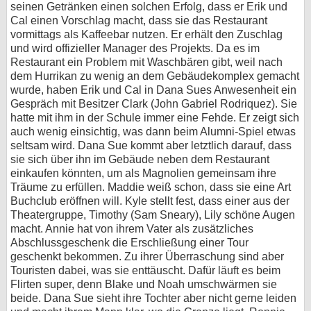
seinen Getränken einen solchen Erfolg, dass er Erik und
Cal einen Vorschlag macht, dass sie das Restaurant
vormittags als Kaffeebar nutzen. Er erhält den Zuschlag
und wird offizieller Manager des Projekts. Da es im
Restaurant ein Problem mit Waschbären gibt, weil nach
dem Hurrikan zu wenig an dem Gebäudekomplex gemacht
wurde, haben Erik und Cal in Dana Sues Anwesenheit ein
Gespräch mit Besitzer Clark (John Gabriel Rodriquez). Sie
hatte mit ihm in der Schule immer eine Fehde. Er zeigt sich
auch wenig einsichtig, was dann beim Alumni-Spiel etwas
seltsam wird. Dana Sue kommt aber letztlich darauf, dass
sie sich über ihn im Gebäude neben dem Restaurant
einkaufen könnten, um als Magnolien gemeinsam ihre
Träume zu erfüllen. Maddie weiß schon, dass sie eine Art
Buchclub eröffnen will. Kyle stellt fest, dass einer aus der
Theatergruppe, Timothy (Sam Sneary), Lily schöne Augen
macht. Annie hat von ihrem Vater als zusätzliches
Abschlussgeschenk die Erschließung einer Tour
geschenkt bekommen. Zu ihrer Überraschung sind aber
Touristen dabei, was sie enttäuscht. Dafür läuft es beim
Flirten super, denn Blake und Noah umschwärmen sie
beide. Dana Sue sieht ihre Tochter aber nicht gerne leiden