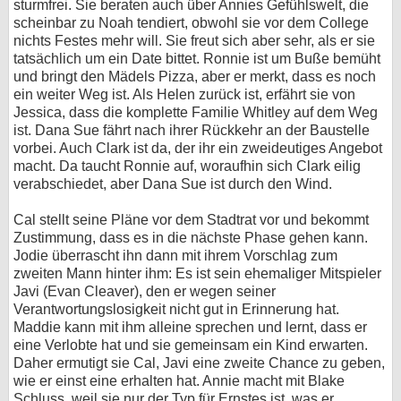
sturmfrei. Sie beraten auch über Annies Gefühlswelt, die
scheinbar zu Noah tendiert, obwohl sie vor dem College
nichts Festes mehr will. Sie freut sich aber sehr, als er sie
tatsächlich um ein Date bittet. Ronnie ist um Buße bemüht
und bringt den Mädels Pizza, aber er merkt, dass es noch
ein weiter Weg ist. Als Helen zurück ist, erfährt sie von
Jessica, dass die komplette Familie Whitley auf dem Weg
ist. Dana Sue fährt nach ihrer Rückkehr an der Baustelle
vorbei. Auch Clark ist da, der ihr ein zweideutiges Angebot
macht. Da taucht Ronnie auf, woraufhin sich Clark eilig
verabschiedet, aber Dana Sue ist durch den Wind.
Cal stellt seine Pläne vor dem Stadtrat vor und bekommt
Zustimmung, dass es in die nächste Phase gehen kann.
Jodie überrascht ihn dann mit ihrem Vorschlag zum
zweiten Mann hinter ihm: Es ist sein ehemaliger Mitspieler
Javi (Evan Cleaver), den er wegen seiner
Verantwortungslosigkeit nicht gut in Erinnerung hat.
Maddie kann mit ihm alleine sprechen und lernt, dass er
eine Verlobte hat und sie gemeinsam ein Kind erwarten.
Daher ermutigt sie Cal, Javi eine zweite Chance zu geben,
wie er einst eine erhalten hat. Annie macht mit Blake
Schluss, weil sie nur der Typ für Ernstes ist, was er