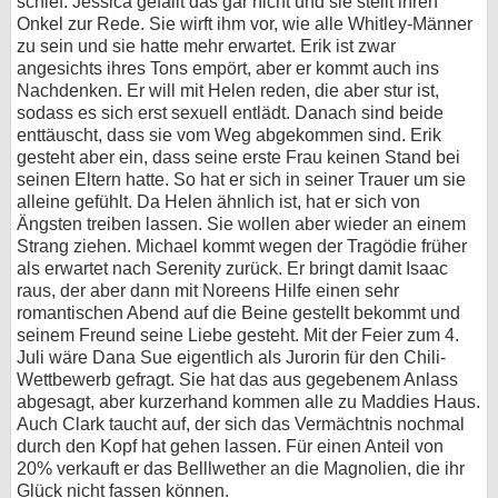
schief. Jessica gefällt das gar nicht und sie stellt ihren
Onkel zur Rede. Sie wirft ihm vor, wie alle Whitley-Männer
zu sein und sie hatte mehr erwartet. Erik ist zwar
angesichts ihres Tons empört, aber er kommt auch ins
Nachdenken. Er will mit Helen reden, die aber stur ist,
sodass es sich erst sexuell entlädt. Danach sind beide
enttäuscht, dass sie vom Weg abgekommen sind. Erik
gesteht aber ein, dass seine erste Frau keinen Stand bei
seinen Eltern hatte. So hat er sich in seiner Trauer um sie
alleine gefühlt. Da Helen ähnlich ist, hat er sich von
Ängsten treiben lassen. Sie wollen aber wieder an einem
Strang ziehen. Michael kommt wegen der Tragödie früher
als erwartet nach Serenity zurück. Er bringt damit Isaac
raus, der aber dann mit Noreens Hilfe einen sehr
romantischen Abend auf die Beine gestellt bekommt und
seinem Freund seine Liebe gesteht. Mit der Feier zum 4.
Juli wäre Dana Sue eigentlich als Jurorin für den Chili-
Wettbewerb gefragt. Sie hat das aus gegebenem Anlass
abgesagt, aber kurzerhand kommen alle zu Maddies Haus.
Auch Clark taucht auf, der sich das Vermächtnis nochmal
durch den Kopf hat gehen lassen. Für einen Anteil von
20% verkauft er das Belllwether an die Magnolien, die ihr
Glück nicht fassen können.