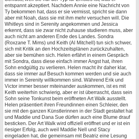
entspannt akzeptiert. Nachdem Annie eine Nachricht von
Ty bekommen hat, dass er sie vermisst, spricht sie dann
aber mit Noah, dass sie mit ihm mehr versuchen will. Die
Whitleys sind in Serenity angekommen und Jessica
erkennt, dass sie zwar nicht zuhause studieren muss, aber
auch nicht am anderen Ende des Landes. Sondra
(Roxzane T. Mims) und Keith (Al Mitchell) tun sich schwer,
sich mit Kritik an den Hochzeitsplänen zurückzuhalten,
aber sie bemühen sich. Helen erfährt in einem Gespräch
mit Sondra, dass diese einfach immer Angst hat, ihren
Sohn endgültig zu verlieren. Helen macht ihr daher klar,
dass sie immer auf Besuch kommen werden und sie auch
immer in Serenity willkommen sind. Während Erik und
Victor immer besser miteinander auskommen, ist es mit
Keith weiterhin schwierig, aber er ist überrascht, dass sein
Sohn seine Tonkunst beim eröffneten Art Walk ausstellt.
Helen präsentiert ihren Freundinnen einen Schleier, den
sie mit den ganzen Künstlerinnen in der Stadt gestaltet hat
und Maddie und Dana Sue dürfen auch eine Blume drauf
besticken. Der Art Walk wird offiziell eröffnet und er ist ein
riesiger Erfolg, auch weil Maddie Nell und Stacy
eingeladen hat, die gemeinsam mit Beatriz eine Lesung