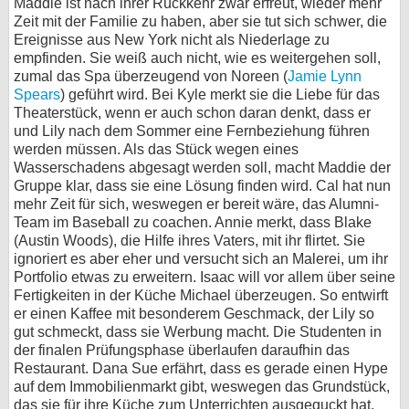
Maddie ist nach ihrer Rückkehr zwar erfreut, wieder mehr
Zeit mit der Familie zu haben, aber sie tut sich schwer, die
Ereignisse aus New York nicht als Niederlage zu
empfinden. Sie weiß auch nicht, wie es weitergehen soll,
zumal das Spa überzeugend von Noreen (
Jamie Lynn
Spears
) geführt wird. Bei Kyle merkt sie die Liebe für das
Theaterstück, wenn er auch schon daran denkt, dass er
und Lily nach dem Sommer eine Fernbeziehung führen
werden müssen. Als das Stück wegen eines
Wasserschadens abgesagt werden soll, macht Maddie der
Gruppe klar, dass sie eine Lösung finden wird. Cal hat nun
mehr Zeit für sich, weswegen er bereit wäre, das Alumni-
Team im Baseball zu coachen. Annie merkt, dass Blake
(Austin Woods), die Hilfe ihres Vaters, mit ihr flirtet. Sie
ignoriert es aber eher und versucht sich an Malerei, um ihr
Portfolio etwas zu erweitern. Isaac will vor allem über seine
Fertigkeiten in der Küche Michael überzeugen. So entwirft
er einen Kaffee mit besonderem Geschmack, der Lily so
gut schmeckt, dass sie Werbung macht. Die Studenten in
der finalen Prüfungsphase überlaufen daraufhin das
Restaurant. Dana Sue erfährt, dass es gerade einen Hype
auf dem Immobilienmarkt gibt, weswegen das Grundstück,
das sie für ihre Küche zum Unterrichten ausgeguckt hat,