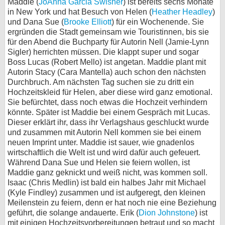
Maddie (
JoAnna Garcia Swisher
) ist bereits sechs Monate
in New York und hat Besuch von Helen (
Heather Headley
)
bei X
und Dana Sue (
Brooke Elliott
) für ein Wochenende. Sie
ergründen die Stadt gemeinsam wie Touristinnen, bis sie
bei Facebook
für den Abend die Buchparty für Autorin Nell (Jamie-Lynn
Sigler) herrichten müssen. Die klappt super und sogar
Boss Lucas (Robert Mello) ist angetan. Maddie plant mit
Kontakt
Autorin Stacy (Cara Mantella) auch schon den nächsten
Durchbruch. Am nächsten Tag suchen sie zu dritt ein
Nutzungsbedingungen
Hochzeitskleid für Helen, aber diese wird ganz emotional.
Sie befürchtet, dass noch etwas die Hochzeit verhindern
Datenschutz
könnte. Später ist Maddie bei einem Gespräch mit Lucas.
Dieser erklärt ihr, dass ihr Verlagshaus geschluckt wurde
und zusammen mit Autorin Nell kommen sie bei einem
Cookie-Einstellungen
neuen Imprint unter. Maddie ist sauer, wie gnadenlos
wirtschaftlich die Welt ist und wird dafür auch gefeuert.
Impressum
Während Dana Sue und Helen sie feiern wollen, ist
Desktop-Ansicht
Maddie ganz geknickt und weiß nicht, was kommen soll.
Isaac (Chris Medlin) ist bald ein halbes Jahr mit Michael
myFanbase
(Kyle Findley) zusammen und ist aufgeregt, den kleinen
Meilenstein zu feiern, denn er hat noch nie eine Beziehung
geführt, die solange andauerte. Erik (
Dion Johnstone
) ist
mit einigen Hochzeitsvorbereitungen betraut und so macht