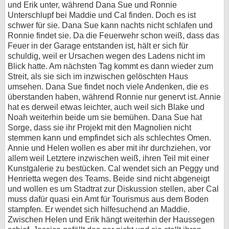
und Erik unter, während Dana Sue und Ronnie
Unterschlupf bei Maddie und Cal finden. Doch es ist
schwer für sie. Dana Sue kann nachts nicht schlafen und
Ronnie findet sie. Da die Feuerwehr schon weiß, dass das
Feuer in der Garage entstanden ist, hält er sich für
schuldig, weil er Ursachen wegen des Ladens nicht im
Blick hatte. Am nächsten Tag kommt es dann wieder zum
Streit, als sie sich im inzwischen gelöschten Haus
umsehen. Dana Sue findet noch viele Andenken, die es
überstanden haben, während Ronnie nur genervt ist. Annie
hat es derweil etwas leichter, auch weil sich Blake und
Noah weiterhin beide um sie bemühen. Dana Sue hat
Sorge, dass sie ihr Projekt mit den Magnolien nicht
stemmen kann und empfindet sich als schlechtes Omen.
Annie und Helen wollen es aber mit ihr durchziehen, vor
allem weil Letztere inzwischen weiß, ihren Teil mit einer
Kunstgalerie zu bestücken. Cal wendet sich an Peggy und
Henrietta wegen des Teams. Beide sind nicht abgeneigt
und wollen es um Stadtrat zur Diskussion stellen, aber Cal
muss dafür quasi ein Amt für Tourismus aus dem Boden
stampfen. Er wendet sich hilfesuchend an Maddie.
Zwischen Helen und Erik hängt weiterhin der Haussegen