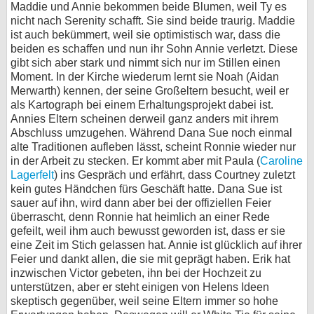
Maddie und Annie bekommen beide Blumen, weil Ty es
nicht nach Serenity schafft. Sie sind beide traurig. Maddie
ist auch bekümmert, weil sie optimistisch war, dass die
beiden es schaffen und nun ihr Sohn Annie verletzt. Diese
gibt sich aber stark und nimmt sich nur im Stillen einen
Moment. In der Kirche wiederum lernt sie Noah (Aidan
Merwarth) kennen, der seine Großeltern besucht, weil er
als Kartograph bei einem Erhaltungsprojekt dabei ist.
Annies Eltern scheinen derweil ganz anders mit ihrem
Abschluss umzugehen. Während Dana Sue noch einmal
alte Traditionen aufleben lässt, scheint Ronnie wieder nur
in der Arbeit zu stecken. Er kommt aber mit Paula (
Caroline
Lagerfelt
) ins Gespräch und erfährt, dass Courtney zuletzt
kein gutes Händchen fürs Geschäft hatte. Dana Sue ist
sauer auf ihn, wird dann aber bei der offiziellen Feier
überrascht, denn Ronnie hat heimlich an einer Rede
gefeilt, weil ihm auch bewusst geworden ist, dass er sie
eine Zeit im Stich gelassen hat. Annie ist glücklich auf ihrer
Feier und dankt allen, die sie mit geprägt haben. Erik hat
inzwischen Victor gebeten, ihn bei der Hochzeit zu
unterstützen, aber er steht einigen von Helens Ideen
skeptisch gegenüber, weil seine Eltern immer so hohe