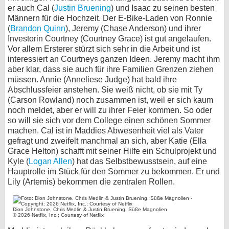
er auch Cal (
Justin Bruening
) und Isaac zu seinen besten
Männern für die Hochzeit. Der E-Bike-Laden von Ronnie
(
Brandon Quinn
), Jeremy (Chase Anderson) und ihrer
Investorin Courtney (Courtney Grace) ist gut angelaufen.
Vor allem Ersterer stürzt sich sehr in die Arbeit und ist
interessiert an Courtneys ganzen Ideen. Jeremy macht ihm
aber klar, dass sie auch für ihre Familien Grenzen ziehen
müssen. Annie (Anneliese Judge) hat bald ihre
Abschlussfeier anstehen. Sie weiß nicht, ob sie mit Ty
(Carson Rowland) noch zusammen ist, weil er sich kaum
noch meldet, aber er will zu ihrer Feier kommen. So oder
so will sie sich vor dem College einen schönen Sommer
machen. Cal ist in Maddies Abwesenheit viel als Vater
gefragt und zweifelt manchmal an sich, aber Katie (Ella
Grace Helton) schafft mit seiner Hilfe ein Schulprojekt und
Kyle (
Logan Allen
) hat das Selbstbewusstsein, auf eine
Hauptrolle im Stück für den Sommer zu bekommen. Er und
Lily (Artemis) bekommen die zentralen Rollen.
Dion Johnstone, Chris Medlin & Justin Bruening, Süße Magnolien
© 2026 Netflix, Inc.; Courtesy of Netflix