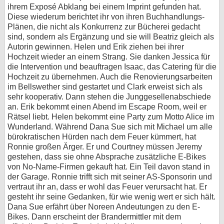
ihrem Exposé Abklang bei einem Imprint gefunden hat.
Diese wiederum berichtet ihr von ihren Buchhandlungs-
Plänen, die nicht als Konkurrenz zur Bücherei gedacht
sind, sondern als Ergänzung und sie will Beatriz gleich als
Autorin gewinnen. Helen und Erik ziehen bei ihrer
Hochzeit wieder an einem Strang. Sie danken Jessica für
die Intervention und beauftragen Isaac, das Catering für die
Hochzeit zu übernehmen. Auch die Renovierungsarbeiten
im Bellswether sind gestartet und Clark erweist sich als
sehr kooperativ. Dann stehen die Junggesellenabschiede
an. Erik bekommt einen Abend im Escape Room, weil er
Rätsel liebt. Helen bekommt eine Party zum Motto Alice im
Wunderland. Während Dana Sue sich mit Michael um alle
bürokratischen Hürden nach dem Feuer kümmert, hat
Ronnie großen Ärger. Er und Courtney müssen Jeremy
gestehen, dass sie ohne Absprache zusätzliche E-Bikes
von No-Name-Firmen gekauft hat. Ein Teil davon stand in
der Garage. Ronnie trifft sich mit seiner AS-Sponsorin und
vertraut ihr an, dass er wohl das Feuer verursacht hat. Er
gesteht ihr seine Gedanken, für wie wenig wert er sich hält.
Dana Sue erfährt über Noreen Andeutungen zu den E-
Bikes. Dann erscheint der Brandermittler mit dem