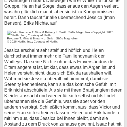
Erwartungen haben. Deswegen will er White Tie für seine
Gruppe. Helen hat Sorge, dass er aus den Augen verliert,
was ihn glücklich macht, aber sie ist zu Kompromissen
bereit. Dann taucht für alle überraschend Jessica (Iman
Benson), Eriks Nichte, auf.
Roxzane T. Mims & Brittany L. Smith, Süße Magnolien
© 2026 Netflix, Inc.; Courtesy of Netflix
Jessica erscheint sehr steif und höflich und Helen
durchschaut immer mehr die Familiendynamik der
Whitleys. Da seine Nichte ohne das Einverständnis der
Eltern angereist ist, ist klar, dass etwas im Argen ist und
Helen versteht nicht, dass sich Erik da raushalten will.
Während sie Jessica überall mit hinnimmt, damit sie
Serenity kennenlernt, kann sie das komische Gefühl mit
Erik nicht abschütteln. Als sie mit ihren Brautjungfern deren
Kleider aussucht und wieder für sich selbst nichts findet,
übermannen sie die Gefühle, was sie aber vor den
anderen verbirgt. Schließlich kommt raus, dass Victor und
seine Frau sich scheiden lassen. Helen und Erik handeln
mit ihm aus, dass Jessica bei ihnen bleibt, damit sie
Abstand zu dem Druck von zuhause gewinnt. Isaac hat mit