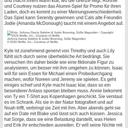
und macht ihrem Mann klar, wo die Grenze liegt. Ronnie
und Courtney nutzen das Alumni-Spiel für Promo für ihren
Laden, doch es kommt zu einer Meinungsverschiedenheit.
Das Spiel kann Serenity gewinnen und Cals alte Freundin
Jodie (Amanda McDonough) taucht mit einem Angebot auf.
JoAnna Garcia Swisher & Justin Bruening, Süße Magnolien
© 2026 Netflix, Inc.; Courtesy of Netflix
Kyle ist zunehmend genervt von Timothy und auch Lily
fühlt sich durch seine überhebliche Art bedrängt. Sie
versuchen ihn daher beide wie eine fiktionale Figur zu
analysieren, um besser mit ihm umgehen zu können. Isaac
will für sein Essen für Michael einen Probedurchgang
machen, wofür Noreen und Jeremy sie spielen. Es geht
einiges schief und Kyle macht Isaac klar, dass so ein
besonderer Anlass spontan bleiben muss. Annie bekommt
von Ty ein T-Shirt aus Kopenhagen geschickt. Sie verstaut
es im Schrank. Als sie in der Natur fotografiert und auf
Noah trifft, verbringt sie Zeit mit ihm. Aber abends geht sie
auf ein Date mit Blake und lässt sich auch küssen. Jessica
hat Sorge, dass sie eine Belastung darstellt, was Helen
und Erik ihr entschieden ausreden. Er will seine Nichte mit