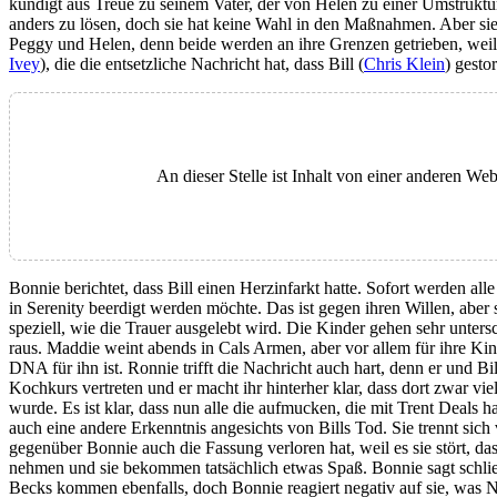
kündigt aus Treue zu seinem Vater, der von Helen zu einer Umstru
anders zu lösen, doch sie hat keine Wahl in den Maßnahmen. Aber si
Peggy und Helen, denn beide werden an ihre Grenzen getrieben, wei
Ivey
), die die entsetzliche Nachricht hat, dass Bill (
Chris Klein
) gestor
An dieser Stelle ist Inhalt von einer anderen W
Bonnie berichtet, dass Bill einen Herzinfarkt hatte. Sofort werden all
in Serenity beerdigt werden möchte. Das ist gegen ihren Willen, aber s
speziell, wie die Trauer ausgelebt wird. Die Kinder gehen sehr unters
raus. Maddie weint abends in Cals Armen, aber vor allem für ihre Kind
DNA für ihn ist. Ronnie trifft die Nachricht auch hart, denn er und 
Kochkurs vertreten und er macht ihr hinterher klar, dass dort zwar vie
wurde. Es ist klar, dass nun alle die aufmucken, die mit Trent Deals h
auch eine andere Erkenntnis angesichts von Bills Tod. Sie trennt sic
gegenüber Bonnie auch die Fassung verloren hat, weil es sie stört, d
nehmen und sie bekommen tatsächlich etwas Spaß. Bonnie sagt schließ
Becks kommen ebenfalls, doch Bonnie reagiert negativ auf sie, was N