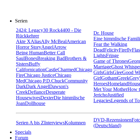
Serien
24
24: Legacy
30 Rock
4400 - Die
Dr. House
Rückkehrer
Eine himmlische Famil
Akte X
Alias
Ally McBeal
American
Fear the Walking
Horror Story
Angel
Arrow
Dead
Felicity
Firefly
Fla
Being Human
Better Call
Lights
Fringe
Saul
Bones
Breaking Bad
Brothers &
Game of Thrones
Georg
Sisters
Buffy
Marriage
Ghost Whispe
Californication
Castle
Charmed
Chicago
Girls
Girls
Glee
Good Wi
Fire
Chicago Justice
Chicago
Girl
Gotham
Greek
Grey
Med
Chicago P.D.
Chuck
Community
Heroes
Homeland
House
Dark
Dark Angel
Dawson's
Met Your Mother
How t
Creek
Defiance
Desperate
Jericho
Justified
Housewives
Dexter
Die himmlische
Legacies
Legends of T
Joan
Dollhouse
DVD-Rezensionen
Foto
Serien A bis Z
Interviews
Kolumnen
(Deutschland)
Specials
Forum