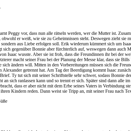
 warnt Peggy vor, dass nun alle rätseln werden, wer die Mutter ist. Zusa
te, obwohl er weiß, wie sie zu Geheimnissen steht. Deswegen zieht sie 
 sondern aus Liebe erfolgen soll. Erik wiederum kümmert sich um Isaac
t sich gegenüber Bonnie aber fürchterlich auf, weswegen dann auch Madd
 von Isaac wusste. Aber sie ist froh, dass die Freundinnen ihr bei der 
zterer macht seiner Frau bei der Planung der Messe klar, dass sie Bil
ie sich ändern will. Mitten in den Vorbereitungen müssen sich die Freun
on Alexander getrennt hat. Am Tag der Beerdigung kommt Isaac zunächs
 Brief. Ty tut sich mit seiner Schriftstelle sehr schwer, sodass Bonnie 
nicht an sich ranlassen kann und so trennt er sich. Später sind dann all
gebracht, dass er aber nicht mit dem Erbe seines Vaters in Verbindung st
 ihren Kindern reden. Dann weist sie Tripp an, mit seiner Frau nach T