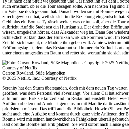
Ty ist nach dem Streit weggelaufen und Cal findet ihn auf dem Footbal
auch ernsthaft, ob er die Tour absagen sollte. Am nächsten Tag sind 
ihr Vater sie doch gekannt hat. Danach wollen sie mit Bonnie wegen de
zurechtgewiesen hat, weil sie sich in die Erziehung eingemischt hat.
Geld plus ein Bonus. Ty rätselt weiter, was er tun soll, aber die Tour
aufbricht. Auf die Stadt rast ein Hurrikan zu. Der droht den Eröffnun
wissen, umgekehrt hört er, dass Alexander weg ist. Dana Sue wiederum
Schließlich ist klar, dass der Hurrikan wirklich kommen wird. Im Rest
Zeit für sich braucht, die Maddie ihm geben will. Annie wiederum bit
Eröffnungstag ist, denn das Restaurant soll immer ein Zufluchtsort ang
unter einem umgestürzten Baum und rettet sie, woraufhin sie sich stü
Carson Rowland, Süße Magnolien
© 2025 Netflix, Inc.; Courtesy of Netflix
Serenity hat den Sturm überstanden, doch mit dem neuen Tag warten v
geöffnet, was dem Personal viel abverlangt. Vor allem Cal hat schwe
aufnimmt und Erik sie kurzerhand im Restaurant einstellt. Helen wied
Aufräumarbeiten und Annie ist gemeinsam mit Maddie dafür zuständ
priorisieren müssen. Das trifft auch die Bibliothek. Howie (Shawn 
sucht auch eine Aufgabe und kommt durch ganz viele Anliegen der Be
Ronnie wird mit seinen handwerklichen Fähigkeiten überall gebraucht,
lässt dort die Bombe mit Erik platzen. Sie wird sofort nach Hause ge