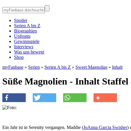
Spoiler
Serien A bis Z
Biographien
Upfronts
Gewinnspiele
Interviews
Was uns bewegt
Shop
myFanbase
»
Serien
»
Serien A bis Z
»
Sweet Magnolias
»
Inhalt
Süße Magnolien - Inhalt Staffel
Ein Jahr ist in Serenity vergangen. Maddie (
JoAnna Garcia Swisher
) 