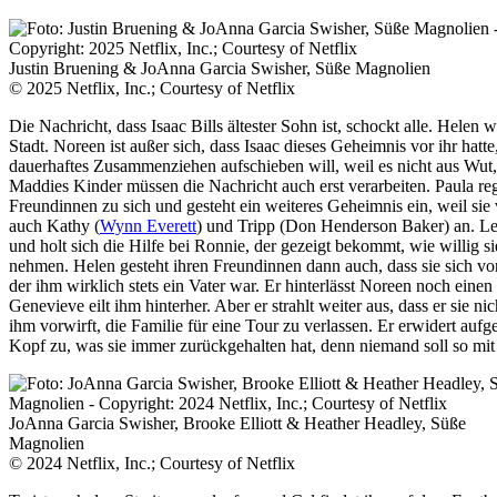
Justin Bruening & JoAnna Garcia Swisher, Süße Magnolien
© 2025 Netflix, Inc.; Courtesy of Netflix
Die Nachricht, dass Isaac Bills ältester Sohn ist, schockt alle. Helen
Stadt. Noreen ist außer sich, dass Isaac dieses Geheimnis vor ihr hat
dauerhaftes Zusammenziehen aufschieben will, weil es nicht aus Wut,
Maddies Kinder müssen die Nachricht auch erst verarbeiten. Paula reg
Freundinnen zu sich und gesteht ein weiteres Geheimnis ein, weil sie
auch Kathy (
Wynn Everett
) und Tripp (Don Henderson Baker) an. Let
und holt sich die Hilfe bei Ronnie, der gezeigt bekommt, wie willig s
nehmen. Helen gesteht ihren Freundinnen dann auch, dass sie sich v
der ihm wirklich stets ein Vater war. Er hinterlässt Noreen noch einen
Genevieve eilt ihm hinterher. Aber er strahlt weiter aus, dass er sie 
ihm vorwirft, die Familie für eine Tour zu verlassen. Er erwidert auf
Kopf zu, was sie immer zurückgehalten hat, denn niemand soll so mit
JoAnna Garcia Swisher, Brooke Elliott & Heather Headley, Süße
Magnolien
© 2024 Netflix, Inc.; Courtesy of Netflix