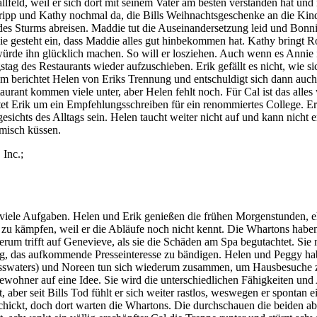
lfeld, weil er sich dort mit seinem Vater am besten verstanden hat und 
Tripp und Kathy nochmal da, die Bills Weihnachtsgeschenke an die Kinder
s Sturms abreisen. Maddie tut die Auseinandersetzung leid und Bonnie e
 Sie gesteht ein, dass Maddie alles gut hinbekommen hat. Kathy bringt
 würde ihn glücklich machen. So will er losziehen. Auch wenn es Annie i
gstag des Restaurants wieder aufzuschieben. Erik gefällt es nicht, wie 
 berichtet Helen von Eriks Trennung und entschuldigt sich dann auch se
aurant kommen viele unter, aber Helen fehlt noch. Für Cal ist das alles
tet Erik um ein Empfehlungsschreiben für ein renommiertes College. Er
esichts des Alltags sein. Helen taucht weiter nicht auf und kann nicht 
rmisch küssen.
iele Aufgaben. Helen und Erik genießen die frühen Morgenstunden, ehe s
r zu kämpfen, weil er die Abläufe noch nicht kennt. Die Whartons habe
erum trifft auf Genevieve, als sie die Schäden am Spa begutachtet. Sie
ig, das aufkommende Presseinteresse zu bändigen. Helen und Peggy h
Passwaters) und Noreen tun sich wiederum zusammen, um Hausbesuche z
wohner auf eine Idee. Sie wird die unterschiedlichen Fähigkeiten un
 aber seit Bills Tod fühlt er sich weiter rastlos, weswegen er spontan
schickt, doch dort warten die Whartons. Die durchschauen die beiden ab