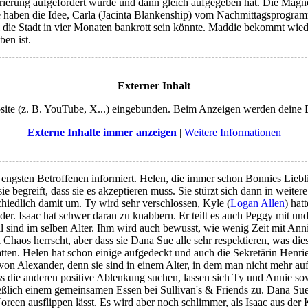
kturierung aufgefordert wurde und dann gleich aufgegeben hat. Die M
e haben die Idee, Carla (Jacinta Blankenship) vom Nachmittagsprogram
l die Stadt in vier Monaten bankrott sein könnte. Maddie bekommt wi
ben ist.
Externer Inhalt
ebsite (z. B. YouTube, X...) eingebunden. Beim Anzeigen werden deine
Externe Inhalte immer anzeigen
|
Weitere Informationen
e engsten Betroffenen informiert. Helen, die immer schon Bonnies Liebli
ie begreift, dass sie es akzeptieren muss. Sie stürzt sich dann in weite
chiedlich damit um. Ty wird sehr verschlossen, Kyle (
Logan Allen
) hat
er. Isaac hat schwer daran zu knabbern. Er teilt es auch Peggy mit und 
Bill sind im selben Alter. Ihm wird auch bewusst, wie wenig Zeit mit A
l Chaos herrscht, aber dass sie Dana Sue alle sehr respektieren, was di
atten. Helen hat schon einige aufgedeckt und auch die Sekretärin Henrie
h von Alexander, denn sie sind in einem Alter, in dem man nicht mehr 
ass die anderen positive Ablenkung suchen, lassen sich Ty und Annie s
lich einem gemeinsamen Essen bei Sullivan's & Friends zu. Dana Sue bi
oreen ausflippen lässt. Es wird aber noch schlimmer, als Isaac aus de