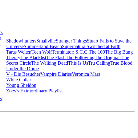
's
e
Shadowhunters
Smallville
Stranger Things
Stuart Fails to Save the
y
Universe
Summerland Beach
Supernatural
Switched at Birth
Taras Welten
Teen Wolf
Terminator: S.C.C.
The 100
The Big Bang
Theory
The Blacklist
The Flash
The Following
The Originals
The
Secret Circle
The Walking Dead
This Is Us
Tru Calling
True Blood
Under the Dome
V - Die Besucher
Vampire Diaries
Veronica Mars
White Collar
Young Sheldon
Zoey's Extraordinary Playlist
x