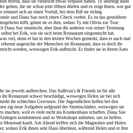
nun bereut, dass sie vielleicht etwas verpasst haben. Ty überlegt dann
 geben, die sie schon jetzt öffnen dürfen und es zeigt ihnen, wie gut
rinnert sich an einen Vorfall, bei dem Bill sie richtig
 Ronnie und Dana Sue noch einen Check vorbei. Es ist das gestohlene
nsgeheim trifft, gönnt sie es ihm, sodass Ty mit Olivia zur Tour
sich Dana Sue einmischt, aber lässt die anderen von seiner Trennung
lbst bei Erik, wie sie sich beim Restaurant eingemischt hat.
 was viel, denn er hat in den letzten Wochen gemerkt, dass er auch mal
 erkennt angesichts der Menschen im Restaurant, dass es doch ihr
erreicht werden, weswegen Erik aufbricht. Er findet sie in ihrem Auto
ie jeweils aufbrechen. Das Sullivan's & Friends ist für alle
n ihr Restaurant schwer beschädigt, weswegen Helen sie bei sich
 merkt ihr schlechtes Gewissen. Die Jugendlichen helfen bei den
aben zig neue Aufgaben aufgrund der Sturmschäden, weswegen sie
u machen, weil es viele nicht ins Krankenhaus schaffen. Dana Sue
d Anliegen kombinieren und so Workshops anbieten, um zu helfen.
 ein Motorrad kauft. Am Abend treffen sich die Magnolien und Helen
er, sodass Erik ihnen sein Haus überlässt, während Helen und er ihre