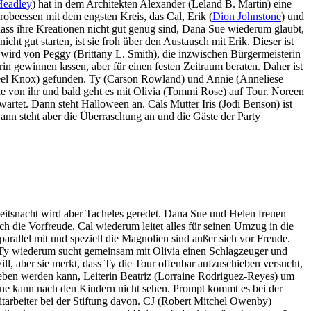
Headley
) hat in dem Architekten Alexander (Leland B. Martin) eine
robeessen mit dem engsten Kreis, das Cal, Erik (
Dion Johnstone
) und
dass ihre Kreationen nicht gut genug sind, Dana Sue wiederum glaubt,
ht gut starten, ist sie froh über den Austausch mit Erik. Dieser ist
 wird von Peggy (Brittany L. Smith), die inzwischen Bürgermeisterin
rin gewinnen lassen, aber für einen festen Zeitraum beraten. Daher ist
Jaleel Knox) gefunden. Ty (Carson Rowland) und Annie (Anneliese
le von ihr und bald geht es mit Olivia (Tommi Rose) auf Tour. Noreen
artet. Dann steht Halloween an. Cals Mutter Iris (Jodi Benson) ist
 Dann steht aber die Überraschung an und die Gäste der Party
eitsnacht wird aber Tacheles geredet. Dana Sue und Helen freuen
och die Vorfreude. Cal wiederum leitet alles für seinen Umzug in die
rallel mit und speziell die Magnolien sind außer sich vor Freude.
. Ty wiederum sucht gemeinsam mit Olivia einen Schlagzeuger und
ll, aber sie merkt, dass Ty die Tour offenbar aufzuschieben versucht,
trieben werden kann, Leiterin Beatriz (Lorraine Rodriguez-Reyes) um
ine kann nach den Kindern nicht sehen. Prompt kommt es bei der
itarbeiter bei der Stiftung davon. CJ (Robert Mitchel Owenby)