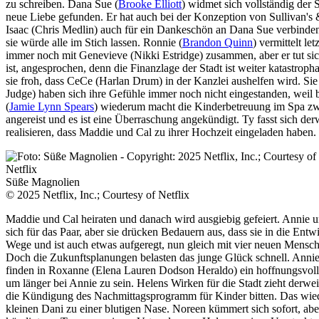
zu schreiben. Dana Sue (
Brooke Elliott
) widmet sich vollständig der
neue Liebe gefunden. Er hat auch bei der Konzeption von Sullivan's 
Isaac (Chris Medlin) auch für ein Dankeschön an Dana Sue verbinden.
sie würde alle im Stich lassen. Ronnie (
Brandon Quinn
) vermittelt l
immer noch mit Genevieve (Nikki Estridge) zusammen, aber er tut sic
ist, angesprochen, denn die Finanzlage der Stadt ist weiter katastroph
sie froh, dass CeCe (Harlan Drum) in der Kanzlei aushelfen wird. S
Judge) haben sich ihre Gefühle immer noch nicht eingestanden, weil b
(
Jamie Lynn Spears
) wiederum macht die Kinderbetreuung im Spa zwar 
angereist und es ist eine Überraschung angekündigt. Ty fasst sich derw
realisieren, dass Maddie und Cal zu ihrer Hochzeit eingeladen haben.
Süße Magnolien
© 2025 Netflix, Inc.; Courtesy of Netflix
Maddie und Cal heiraten und danach wird ausgiebig gefeiert. Annie 
sich für das Paar, aber sie drücken Bedauern aus, dass sie in die Ent
Wege und ist auch etwas aufgeregt, nun gleich mit vier neuen Mensche
Doch die Zukunftsplanungen belasten das junge Glück schnell. Annie
finden in Roxanne (Elena Lauren Dodson Heraldo) ein hoffnungsvolles T
um länger bei Annie zu sein. Helens Wirken für die Stadt zieht derwei
die Kündigung des Nachmittagsprogramm für Kinder bitten. Das wiede
kleinen Dani zu einer blutigen Nase. Noreen kümmert sich sofort, abe