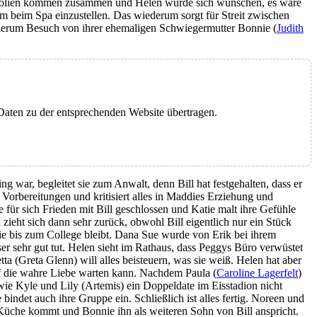
agnolien kommen zusammen und Helen würde sich wünschen, es wäre
m beim Spa einzustellen. Das wiederum sorgt für Streit zwischen
ederum Besuch von ihrer ehemaligen Schwiegermutter Bonnie (
Judith
 Daten zu der entsprechenden Website übertragen.
ng war, begleitet sie zum Anwalt, denn Bill hat festgehalten, dass er
re Vorbereitungen und kritisiert alles in Maddies Erziehung und
te für sich Frieden mit Bill geschlossen und Katie malt ihre Gefühle
zieht sich dann sehr zurück, obwohl Bill eigentlich nur ein Stück
nnie bis zum College bleibt. Dana Sue wurde von Erik bei ihrem
eser sehr gut tut. Helen sieht im Rathaus, dass Peggys Büro verwüstet
tta (Greta Glenn) will alles beisteuern, was sie weiß. Helen hat aber
auf die wahre Liebe warten kann. Nachdem Paula (
Caroline Lagerfelt
)
owie Kyle und Lily (Artemis) ein Doppeldate im Eisstadion nicht
ndet auch ihre Gruppe ein. Schließlich ist alles fertig. Noreen und
r Küche kommt und Bonnie ihn als weiteren Sohn von Bill anspricht.