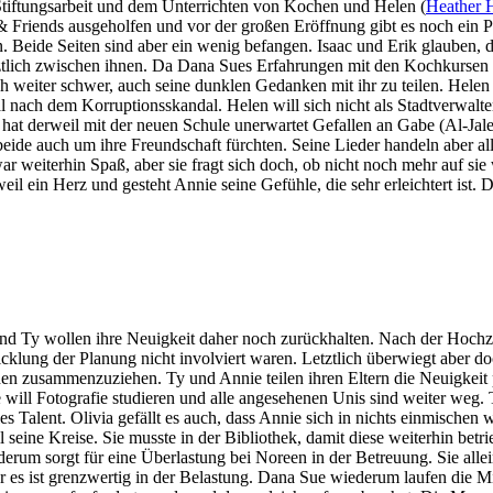
 Stiftungsarbeit und dem Unterrichten von Kochen und Helen (
Heather 
& Friends ausgeholfen und vor der großen Eröffnung gibt es noch ein P
 Beide Seiten sind aber ein wenig befangen. Isaac und Erik glauben, 
etztlich zwischen ihnen. Da Dana Sues Erfahrungen mit den Kochkursen nic
h weiter schwer, auch seine dunklen Gedanken mit ihr zu teilen. Helen
al nach dem Korruptionsskandal. Helen will sich nicht als Stadtverwalte
ie hat derweil mit der neuen Schule unerwartet Gefallen an Gabe (Al-
eide auch um ihre Freundschaft fürchten. Seine Lieder handeln aber al
weiterhin Spaß, aber sie fragt sich doch, ob nicht noch mehr auf sie w
eil ein Herz und gesteht Annie seine Gefühle, die sehr erleichtert ist.
und Ty wollen ihre Neuigkeit daher noch zurückhalten. Nach der Hochz
wicklung der Planung nicht involviert waren. Letztlich überwiegt aber d
n zusammenzuziehen. Ty und Annie teilen ihren Eltern die Neuigkeit pa
 will Fotografie studieren und alle angesehenen Unis sind weiter weg
alent. Olivia gefällt es auch, dass Annie sich in nichts einmischen wi
l seine Kreise. Sie musste in der Bibliothek, damit diese weiterhin be
rum sorgt für eine Überlastung bei Noreen in der Betreuung. Sie alle
r es ist grenzwertig in der Belastung. Dana Sue wiederum laufen die M