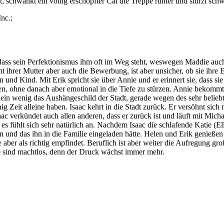
chwankt ein völlig erschöpfter Cal die Treppe runter und stürzt schw
, dass sein Perfektionismus ihm oft im Weg steht, weswegen Maddie auc
ihrer Mutter aber auch die Bewerbung, ist aber unsicher, ob sie ihre El
ann und Kind. Mit Erik spricht sie über Annie und er erinnert sie, dass
nen, ohne danach aber emotional in die Tiefe zu stürzen. Annie bekomm
nun ein wenig das Aushängeschild der Stadt, gerade wegen des sehr be
g Zeit alleine haben. Isaac kehrt in die Stadt zurück. Er versöhnt sich
ac verkündet auch allen anderen, dass er zurück ist und läuft mit Mic
fühlt sich sehr natürlich an. Nachdem Isaac die schlafende Katie (Ell
 und das ihn in die Familie eingeladen hätte. Helen und Erik genießen 
 aber als richtig empfindet. Beruflich ist aber weiter die Aufregung gro
ie sind machtlos, denn der Druck wächst immer mehr.