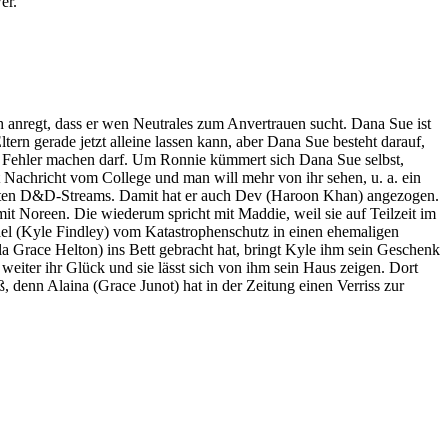
er.
h anregt, dass er wen Neutrales zum Anvertrauen sucht. Dana Sue ist
tern gerade jetzt alleine lassen kann, aber Dana Sue besteht darauf,
 sie Fehler machen darf. Um Ronnie kümmert sich Dana Sue selbst,
t Nachricht vom College und man will mehr von ihr sehen, u. a. ein
liebten D&D-Streams. Damit hat er auch Dev (Haroon Khan) angezogen.
 mit Noreen. Die wiederum spricht mit Maddie, weil sie auf Teilzeit im
hael (Kyle Findley) vom Katastrophenschutz in einen ehemaligen
a Grace Helton) ins Bett gebracht hat, bringt Kyle ihm sein Geschenk
weiter ihr Glück und sie lässt sich von ihm sein Haus zeigen. Dort
ß, denn Alaina (Grace Junot) hat in der Zeitung einen Verriss zur