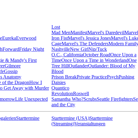
Lost
Mad Men
Manifest
Marvel's Daredevil
Marvel
ie
Eureka
Everwood
Iron Fist
Marvel's Jessica Jones
Marvel's Luk
Cage
Marvel's The Defenders
Modern Famil
shForward
Friday Night
Nashville
New Girl
Nip/Tuck
O.C., California
October Road
Once Upon a
ie & Mandy's First
Time
Once Upon a Time in Wonderland
One
rer
Gilmore
Tree Hill
Outlander
Outlander: Blood of My
fe
Gossip
Blood
's Anatomy
Prison Break
Private Practice
Psych
Pushing
 of the Dragon
How I
Daisies
o Get Away with Murder
Quantico
Revolution
Roswell
omorrow
Life Unexpected
Samantha Who?
Scrubs
Seattle Firefighters
Se
and the City
galerien
Starttermine
Starttermine (USA)
Starttermine
(Streaming)
Veranstaltungen