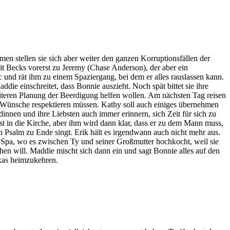
mmen stellen sie sich aber weiter den ganzen Korruptionsfällen der
mit Becks vorerst zu Jeremy (Chase Anderson), der aber ein
 und rät ihm zu einem Spaziergang, bei dem er alles rauslassen kann.
ie einschreitet, dass Bonnie auszieht. Noch spät bittet sie ihre
weiteren Planung der Beerdigung helfen wollen. Am nächsten Tag reisen
ls Wünsche respektieren müssen. Kathy soll auch einiges übernehmen
dinnen und ihre Liebsten auch immer erinnern, sich Zeit für sich zu
t in die Kirche, aber ihm wird dann klar, dass er zu dem Mann muss,
den Psalm zu Ende singt. Erik hält es irgendwann auch nicht mehr aus.
e im Spa, wo es zwischen Ty und seiner Großmutter hochkocht, weil sie
ehen will. Maddie mischt sich dann ein und sagt Bonnie alles auf den
exas heimzukehren.