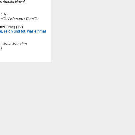
ls
Amelia Novak
 (TV)
mille Ashmore / Camille
onzi Time) (TV)
g, reich und tot, war einmal
ls
Mala Marsden
V)