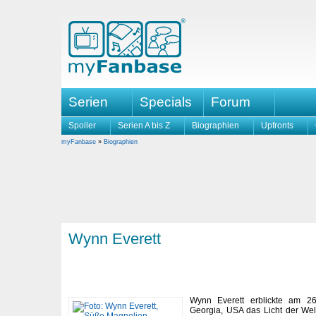
Serien
Specials
Forum
Spoiler
Serien A bis Z
Biographien
Upfronts
myFanbase
»
Biographien
Wynn Everett
Wynn Everett erblickte am 26
Georgia, USA das Licht der Welt