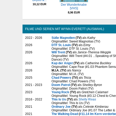
Birpus &...
10,12 EUR
Der Wunderknabe
[VHS]
8,96 EUR
FILME UND SERIEN MIT WYNN EVERETT (AUSWAHL)
2022 - 2026
Süße Magnolien
(TV)
als
Kathy
Originaltitel: Sweet Magnolias (TV)
2026
DTF St. Louis
(TV)
als
Eimy
Originaltitel: DTF St. Louis (TV)
2026
Will Trent
(TV)
als
Janice-Theresa Weggle
Originaltitel: Will Trent (#4.01 ...Speaking of
Dance) (TV)
2026
Kap der Angst
(TV)
als
Catherine Buckley
Originaltitel: Cape Fear (#1.03 Phantom Sens
2026
M.I.A. (TV)
als
Nancy
Originaltitel: M.I.A. (TV)
2025
Chad Powers
(TV)
als
Tricia
Originaltitel: Chad Powers (TV)
2021 - 2023
Doom Patrol
(TV)
als
Shelley Byron
Originaltitel: Doom Patrol (TV)
2023
Young Rock
(TV)
als
Gretchen Calamari
Originaltitel: Young Rock (#3.12 Chest to Ches
2016 - 2022
This Is Us
(TV)
als
Shelly Rivas
Originaltitel: This Is Us (TV)
2021
Ordinary Joe
(TV)
als
Celeste Kimberau
Originaltitel: Ordinary Joe (#1.07 The Letter &
2021
The Walking Dead
(
#11.14 Im Kern verdorb