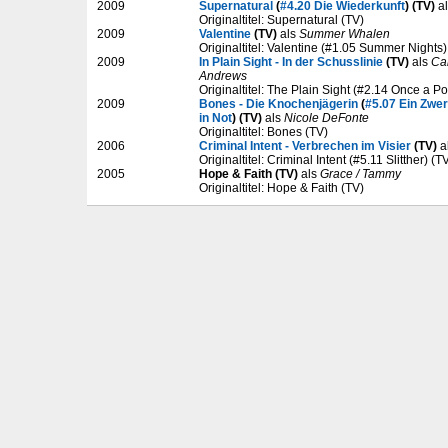
2009
Supernatural
(
#4.20 Die Wiederkunft
) (TV)
a
Originaltitel: Supernatural (TV)
2009
Valentine
(TV)
als
Summer Whalen
Originaltitel: Valentine (#1.05 Summer Nights)
2009
In Plain Sight - In der Schusslinie
(TV)
als
Ca
Andrews
Originaltitel: The Plain Sight (#2.14 Once a P
2009
Bones - Die Knochenjägerin
(
#5.07 Ein Zwer
in Not
) (TV)
als
Nicole DeFonte
Originaltitel: Bones (TV)
2006
Criminal Intent - Verbrechen im Visier
(TV)
a
Originaltitel: Criminal Intent (#5.11 Slitther) (T
2005
Hope & Faith (TV)
als
Grace / Tammy
Originaltitel: Hope & Faith (TV)