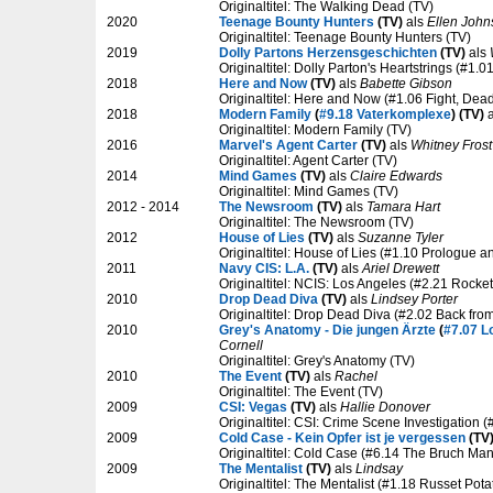
Originaltitel: The Walking Dead (TV)
2020
Teenage Bounty Hunters
(TV)
als
Ellen John
Originaltitel: Teenage Bounty Hunters (TV)
2019
Dolly Partons Herzensgeschichten
(TV)
als
Originaltitel: Dolly Parton's Heartstrings (#1.0
2018
Here and Now
(TV)
als
Babette Gibson
Originaltitel: Here and Now (#1.06 Fight, Dead
2018
Modern Family
(
#9.18 Vaterkomplexe
) (TV)
a
Originaltitel: Modern Family (TV)
2016
Marvel's Agent Carter
(TV)
als
Whitney Frost
Originaltitel: Agent Carter (TV)
2014
Mind Games
(TV)
als
Claire Edwards
Originaltitel: Mind Games (TV)
2012 - 2014
The Newsroom
(TV)
als
Tamara Hart
Originaltitel: The Newsroom (TV)
2012
House of Lies
(TV)
als
Suzanne Tyler
Originaltitel: House of Lies (#1.10 Prologue a
2011
Navy CIS: L.A.
(TV)
als
Ariel Drewett
Originaltitel: NCIS: Los Angeles (#2.21 Rocke
2010
Drop Dead Diva
(TV)
als
Lindsey Porter
Originaltitel: Drop Dead Diva (#2.02 Back fro
2010
Grey's Anatomy - Die jungen Ärzte
(
#7.07 L
Cornell
Originaltitel: Grey's Anatomy (TV)
2010
The Event
(TV)
als
Rachel
Originaltitel: The Event (TV)
2009
CSI: Vegas
(TV)
als
Hallie Donover
Originaltitel: CSI: Crime Scene Investigation 
2009
Cold Case - Kein Opfer ist je vergessen
(TV
Originaltitel: Cold Case (#6.14 The Bruch Man
2009
The Mentalist
(TV)
als
Lindsay
Originaltitel: The Mentalist (#1.18 Russet Pota