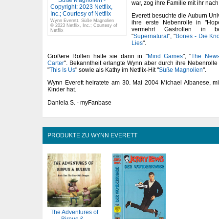
war, zog ihre Familie mit ihr na
Everett besuchte die Auburn Uni
Wynn Everett, Süße Magnolien
ihre erste Nebenrolle in "Hop
© 2023 Netflix, Inc.; Courtesy of
vermehrt Gastrollen in 
Netflix
"
Supernatural
", "
Bones - Die Kn
Lies
".
Größere Rollen hatte sie dann in "
Mind Games
", "
The New
Carter
". Bekanntheit erlangte Wynn aber durch ihre Nebenrolle
"
This Is Us
" sowie als Kathy im Netflix-Hit "
Süße Magnolien
".
Wynn Everett heiratete am 30. Mai 2004 Michael Albanese, 
Kinder hat.
Daniela S. - myFanbase
PRODUKTE ZU WYNN EVERETT
The Adventures of