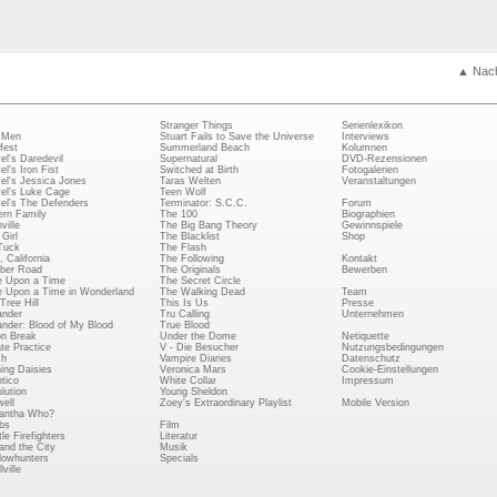
▲ Nac
Stranger Things
Serienlexikon
 Men
Stuart Fails to Save the Universe
Interviews
fest
Summerland Beach
Kolumnen
el's Daredevil
Supernatural
DVD-Rezensionen
el's Iron Fist
Switched at Birth
Fotogalerien
el's Jessica Jones
Taras Welten
Veranstaltungen
el's Luke Cage
Teen Wolf
el's The Defenders
Terminator: S.C.C.
Forum
rn Family
The 100
Biographien
ville
The Big Bang Theory
Gewinnspiele
Girl
The Blacklist
Shop
Tuck
The Flash
, California
The Following
Kontakt
ber Road
The Originals
Bewerben
 Upon a Time
The Secret Circle
 Upon a Time in Wonderland
The Walking Dead
Team
Tree Hill
This Is Us
Presse
ander
Tru Calling
Unternehmen
ander: Blood of My Blood
True Blood
on Break
Under the Dome
Netiquette
ate Practice
V - Die Besucher
Nutzungsbedingungen
ch
Vampire Diaries
Datenschutz
ing Daisies
Veronica Mars
Cookie-Einstellungen
tico
White Collar
Impressum
lution
Young Sheldon
ell
Zoey's Extraordinary Playlist
Mobile Version
antha Who?
bs
Film
le Firefighters
Literatur
and the City
Musik
owhunters
Specials
ville