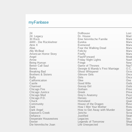
myFanbase
24
Dollhouse
Lost
24: Legacy
Dr. House
Mad
30 Rock
Eine himmlische Familie
Mani
4400 - Die Rückkehrer
Eureka
Marv
Akte X
Everwood
Marv
Alias
Fear the Walking Dead
Marv
Ally McBeal
Felicity
Marv
American Horror Story
Firefly
Marv
Angel
FlashForward
Mode
Arrow
Friday Night Lights
Nash
Being Human
Fringe
New 
Better Call Saul
Game of Thrones
Nip/
Bones
Georgie & Mandy's First Marriage
O.C.
Breaking Bad
Ghost Whisperer
Octo
Brothers & Sisters
Gilmore Girls
Once
Buffy
Girls
Once
Californication
Glee
One 
Castle
Good Wife
Outl
Charmed
Gossip Girl
Outl
Chicago Fire
Gotham
Pris
Chicago Justice
Greek
Priv
Chicago Med
Grey's Anatomy
Psy
Chicago P.D.
Heroes
Push
Chuck
Homeland
Quan
Community
House of the Dragon
Revo
Dark
How I Met Your Mother
Rosw
Dark Angel
How to Get Away with Murder
Sam
Dawson's Creek
Jericho
Scru
Defiance
Justified
Seatt
Desperate Housewives
Legacies
Sex 
Dexter
Legends of Tomorrow
Shad
Die himmlische Joan
Life Unexpected
Small