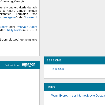
ch Cumming, Georgia.
versity und ergatterte danach
e & Faith". Danach folgten
bekannten Formaten wie
ochenjägerin
" oder "
House of
sroom
" oder "
Marvel's Agent
 der
Shelly Rivas
im NBC-Hit
mit dem sie zwei gemeinsame
BEREICHE
Partnerlinks zu
This Is Us
LINKS
Wynn Everett in der Internet Movie Datab