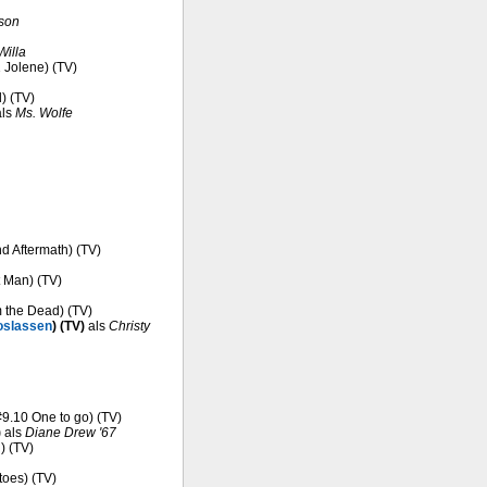
son
Willa
1 Jolene) (TV)
) (TV)
ls
Ms. Wolfe
nd Aftermath) (TV)
t Man) (TV)
m the Dead) (TV)
oslassen
) (TV)
als
Christy
(#9.10 One to go) (TV)
)
als
Diane Drew '67
) (TV)
toes) (TV)