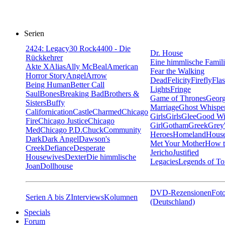
Serien
24
24: Legacy
30 Rock
4400 - Die
Dr. House
Rückkehrer
Eine himmlische Famil
Akte X
Alias
Ally McBeal
American
Fear the Walking
Horror Story
Angel
Arrow
Dead
Felicity
Firefly
Fla
Being Human
Better Call
Lights
Fringe
Saul
Bones
Breaking Bad
Brothers &
Game of Thrones
Georg
Sisters
Buffy
Marriage
Ghost Whispe
Californication
Castle
Charmed
Chicago
Girls
Girls
Glee
Good Wi
Fire
Chicago Justice
Chicago
Girl
Gotham
Greek
Grey
Med
Chicago P.D.
Chuck
Community
Heroes
Homeland
House
Dark
Dark Angel
Dawson's
Met Your Mother
How t
Creek
Defiance
Desperate
Jericho
Justified
Housewives
Dexter
Die himmlische
Legacies
Legends of T
Joan
Dollhouse
DVD-Rezensionen
Foto
Serien A bis Z
Interviews
Kolumnen
(Deutschland)
Specials
Forum