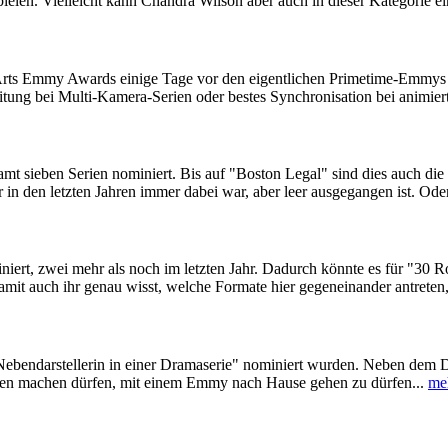
ielen. Vielleicht kann Chandra Wilson aber auch in dieser Kategorie e
e Arts Emmy Awards einige Tage vor den eigentlichen Primetime-Emmys 
eitung bei Multi-Kamera-Serien oder bestes Synchronisation bei animiert
mt sieben Serien nominiert. Bis auf "Boston Legal" sind dies auch die
r in den letzten Jahren immer dabei war, aber leer ausgegangen ist. Od
iert, zwei mehr als noch im letzten Jahr. Dadurch könnte es für "30 R
t auch ihr genau wisst, welche Formate hier gegeneinander antreten, 
e Nebendarstellerin in einer Dramaserie" nominiert wurden. Neben dem D
ngen machen dürfen, mit einem Emmy nach Hause gehen zu dürfen...
me