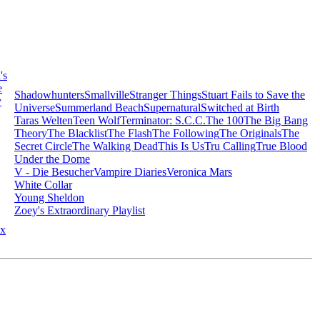
's
e
Shadowhunters
Smallville
Stranger Things
Stuart Fails to Save the
y
Universe
Summerland Beach
Supernatural
Switched at Birth
Taras Welten
Teen Wolf
Terminator: S.C.C.
The 100
The Big Bang
Theory
The Blacklist
The Flash
The Following
The Originals
The
Secret Circle
The Walking Dead
This Is Us
Tru Calling
True Blood
Under the Dome
V - Die Besucher
Vampire Diaries
Veronica Mars
White Collar
Young Sheldon
Zoey's Extraordinary Playlist
x