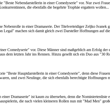
orie "Beste Nebendarstellerin in einer Comedyserie" vor. Nur zwei Fra
 Konkurrentinnen, die ebenfalls die begehrte Trophäe ergattern wollen...
che Nebenrolle in einer Dramaserie. Der Titelverteidiger Zeljko Ivanek
ston Legal" machen sich damit gleich zwei Darsteller Hoffnungen auf di
n einer Comedyserie" vor. Diese Männer sind maßgeblich am Erfolg der e
 aus dem letzten Jahr ins Rennen. Hinzu gesellt sich ein Duo aus "30 R
orie "Beste Hauptdarstellerin in einer Comedyserie", denn diese Fraue
bei waren, und zwei Neulinge, die sich ebenfalls berechtigte Hoffnungen
 einer Dramaserie" ist kaum zu übersehen, denn die Nominiertenliste e
spielerin, die nach vielen kleineren Rollen nun mit "Mad Men" große 