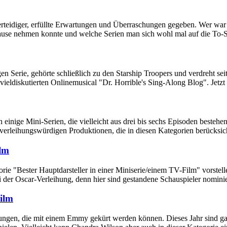
verteidiger, erfüllte Erwartungen und Überraschungen gegeben. Wer war
use nehmen konnte und welche Serien man sich wohl mal auf die To-See
 Serie, gehörte schließlich zu den Starship Troopers und verdreht s
 vieldiskutierten Onlinemusical "Dr. Horrible's Sing-Along Blog". Jetz
inige Mini-Serien, die vielleicht aus drei bis sechs Episoden bestehen u
isverleihungswürdigen Produktionen, die in diesen Kategorien berücksic
ilm
orie "Bester Hauptdarsteller in einer Miniserie/einem TV-Film" vorstel
bei der Oscar-Verleihung, denn hier sind gestandene Schauspieler nominie
Film
ngen, die mit einem Emmy gekürt werden können. Dieses Jahr sind gar 