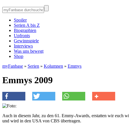
Spoiler
Serien A bis Z
Biographien
Upfronts
Gewinnspiele
Interviews
Was uns bewegt
Shop
myFanbase
»
Serien
»
Kolumnen
»
Emmys
Emmys 2009
Auch in diesem Jahr, zu den 61. Emmy-Awards, erstatten wir euch wie
und wird in den USA von CBS übertragen.