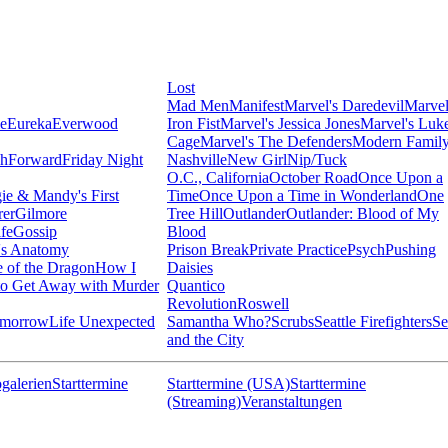
Lost
Mad Men
Manifest
Marvel's Daredevil
Marvel
ie
Eureka
Everwood
Iron Fist
Marvel's Jessica Jones
Marvel's Luk
Cage
Marvel's The Defenders
Modern Famil
shForward
Friday Night
Nashville
New Girl
Nip/Tuck
O.C., California
October Road
Once Upon a
ie & Mandy's First
Time
Once Upon a Time in Wonderland
One
rer
Gilmore
Tree Hill
Outlander
Outlander: Blood of My
fe
Gossip
Blood
's Anatomy
Prison Break
Private Practice
Psych
Pushing
 of the Dragon
How I
Daisies
o Get Away with Murder
Quantico
Revolution
Roswell
omorrow
Life Unexpected
Samantha Who?
Scrubs
Seattle Firefighters
Se
and the City
galerien
Starttermine
Starttermine (USA)
Starttermine
(Streaming)
Veranstaltungen