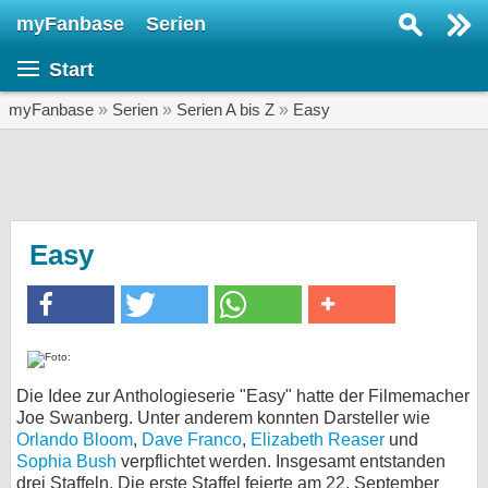
myFanbase
Serien
Serie suchen...
Start
Home
SERIEN
myFanbase
»
Serien
»
Serien A bis Z
»
Easy
Serien
Kolumnen
Interviews
Easy
Veranstaltungen
KULTUR
Specials
SERVICE
Die Idee zur Anthologieserie "Easy" hatte der Filmemacher
Joe Swanberg. Unter anderem konnten Darsteller wie
Gewinnspiele
Orlando Bloom
,
Dave Franco
,
Elizabeth Reaser
und
Sophia Bush
verpflichtet werden. Insgesamt entstanden
Forum
drei Staffeln. Die erste Staffel feierte am 22. September