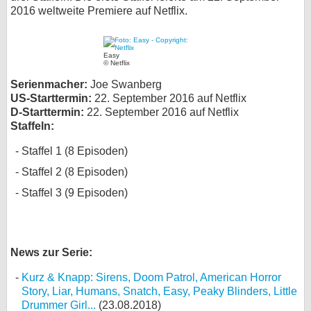
2016 weltweite Premiere auf Netflix.
bei X
bei Facebook
Easy
© Netflix
Serienmacher:
Joe Swanberg
Kontakt
US-Starttermin:
22. September 2016 auf Netflix
D-Starttermin:
22. September 2016 auf Netflix
Nutzungsbedingungen
Staffeln:
Staffel 1 (8 Episoden)
Datenschutz
Staffel 2 (8 Episoden)
Cookie-Einstellungen
Staffel 3 (9 Episoden)
Impressum
Desktop-Ansicht
News zur Serie:
myFanbase
Kurz & Knapp: Sirens, Doom Patrol, American Horror
Story, Liar, Humans, Snatch, Easy, Peaky Blinders, Little
Drummer Girl...
(23.08.2018)