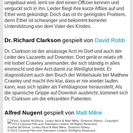
umgebaut wird, lernt sie dort einen Offizier kennen und
verguckt sich in ihn. Leider fliegt ihre kurze Affäre auf und
Ethel wird gekündigt. Doch das ist ihr geringstes Problem,
denn Ethel ist schwanger und bekommt keinerlei
Unterstützung von dem Vater des Kindes.
Dr. Richard Clarkson
gespielt von
David Robb
Dr. Clarkson ist der ansässige Arzt im Dorf und auch der
Leiter des Lazaretts auf Downton. Dort gerät er relativ oft
mit Isobel Crawley aneinander, die sich ständig in alles
einmischt und den Arzt damit zur Weißglut treibt. Er
diagnostiziert auch den Bruch der Wirbelsäule bei Matthew
Crawley und macht ihm klar, dass er nie wieder laufen
kann, was sich später als Fehldiagnose herausstellt. Als
die spanische Grippe auf Downton ausbricht, kümmert sich
Dr. Clarkson um die erkrankten Patienten.
Alfred Nugent
gespielt von
Matt Milne
Sophie McShera, Lesley Nicol & Matt Milne, Downton Abbey
© 2012 Carnival Film and Television Limited. All Rights Reserved.