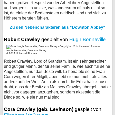
haben großen Respekt vor der Arbeit ihrer Angestellten
bei X
und sorgen sich um sie, was andersrum oftmals nicht so
ist, da einige der Bediensteten neidisch sind und sich zu
Höherem berufen fühlen.
bei Facebook
Zu den Nebencharakteren aus "Downton Abbey"
Kontakt
Robert Crawley
gespielt von
Hugh Bonneville
Nutzungsbedingungen
Hugh Bonneville, Downton Abbey
© 2014 Universal Pictures
Datenschutz
Robert Crawley, Lord of Grantham, ist ein sehr gerechter
und gütiger Mann, der für seine Familie, wie auch für seine
Cookie-Einstellungen
Angestellten, nur das Beste will. Er heiratete seine Frau
Cora wegen ihrer Mitgift, aber liebt sie nun mehr als alles
Impressum
andere auf der Welt. Auch als durch die Erbschaftsklause
droht, dass der Besitz an Matthew Crawley übergeht, hat er
Desktop-Ansicht
nicht vor dagegen anzugehen, sondern akzeptiert die
myFanbase
Dinge so, wie sie nun mal sind.
Cora Crawley (geb. Levinson)
gespielt von