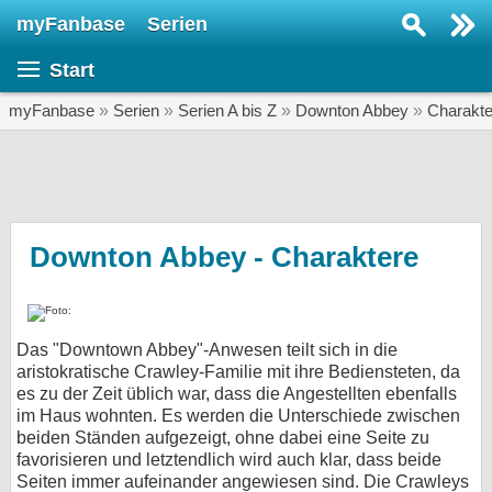
myFanbase
Serien
Serie suchen...
Start
Home
SERIEN
myFanbase
»
Serien
»
Serien A bis Z
»
Downton Abbey
»
Charakte
Serien
Kolumnen
Interviews
Downton Abbey - Charaktere
Veranstaltungen
KULTUR
Das "Downtown Abbey"-Anwesen teilt sich in die
Specials
aristokratische Crawley-Familie mit ihre Bediensteten, da
es zu der Zeit üblich war, dass die Angestellten ebenfalls
SERVICE
im Haus wohnten. Es werden die Unterschiede zwischen
Gewinnspiele
beiden Ständen aufgezeigt, ohne dabei eine Seite zu
favorisieren und letztendlich wird auch klar, dass beide
Forum
Seiten immer aufeinander angewiesen sind. Die Crawleys