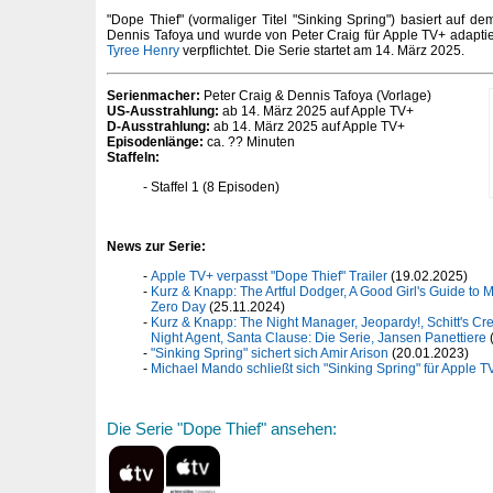
"Dope Thief" (vormaliger Titel "Sinking Spring") basiert auf
Dennis Tafoya und wurde von Peter Craig für Apple TV+ adaptier
Tyree Henry
verpflichtet. Die Serie startet am 14. März 2025.
Serienmacher:
Peter Craig & Dennis Tafoya (Vorlage)
US-Ausstrahlung:
ab 14. März 2025 auf Apple TV+
D-Ausstrahlung:
ab 14. März 2025 auf Apple TV+
Episodenlänge:
ca. ?? Minuten
Staffeln:
Staffel 1 (8 Episoden)
News zur Serie:
Apple TV+ verpasst "Dope Thief" Trailer
(19.02.2025)
Kurz & Knapp: The Artful Dodger, A Good Girl's Guide to 
Zero Day
(25.11.2024)
Kurz & Knapp: The Night Manager, Jeopardy!, Schitt's Cre
Night Agent, Santa Clause: Die Serie, Jansen Panettiere
"Sinking Spring" sichert sich Amir Arison
(20.01.2023)
Michael Mando schließt sich "Sinking Spring" für Apple T
Die Serie "Dope Thief" ansehen: