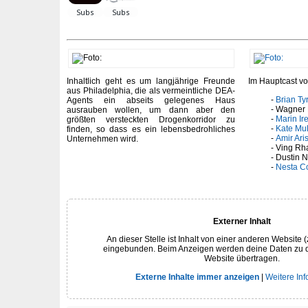
Inhaltlich geht es um langjährige Freunde
Im Hauptcast vo
aus Philadelphia, die als vermeintliche DEA-
Brian Ty
Agents ein abseits gelegenes Haus
Wagner
ausrauben wollen, um dann aber den
Marin Ir
größten versteckten Drogenkorridor zu
Kate Mu
finden, so dass es ein lebensbedrohliches
Amir Ari
Unternehmen wird.
Ving R
Dustin 
Nesta C
Externer Inhalt
An dieser Stelle ist Inhalt von einer anderen Website (
eingebunden. Beim Anzeigen werden deine Daten zu 
Website übertragen.
Externe Inhalte immer anzeigen
|
Weitere In