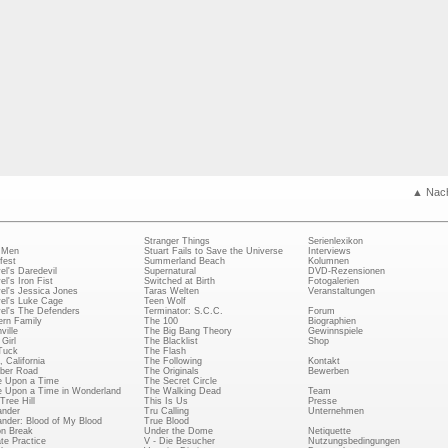
▲ Nac
Stranger Things
Serienlexikon
 Men
Stuart Fails to Save the Universe
Interviews
fest
Summerland Beach
Kolumnen
el's Daredevil
Supernatural
DVD-Rezensionen
el's Iron Fist
Switched at Birth
Fotogalerien
el's Jessica Jones
Taras Welten
Veranstaltungen
el's Luke Cage
Teen Wolf
el's The Defenders
Terminator: S.C.C.
Forum
rn Family
The 100
Biographien
ville
The Big Bang Theory
Gewinnspiele
Girl
The Blacklist
Shop
Tuck
The Flash
, California
The Following
Kontakt
ber Road
The Originals
Bewerben
 Upon a Time
The Secret Circle
 Upon a Time in Wonderland
The Walking Dead
Team
Tree Hill
This Is Us
Presse
ander
Tru Calling
Unternehmen
ander: Blood of My Blood
True Blood
on Break
Under the Dome
Netiquette
ate Practice
V - Die Besucher
Nutzungsbedingungen