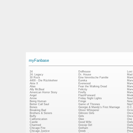
myFanbase
24
Dollhouse
Lost
24: Legacy
Dr. House
Mad
30 Rock
Eine himmlische Familie
Mani
4400 - Die Rückkehrer
Eureka
Marv
Akte X
Everwood
Marv
Alias
Fear the Walking Dead
Marv
Ally McBeal
Felicity
Marv
American Horror Story
Firefly
Marv
Angel
FlashForward
Mode
Arrow
Friday Night Lights
Nash
Being Human
Fringe
New 
Better Call Saul
Game of Thrones
Nip/
Bones
Georgie & Mandy's First Marriage
O.C.
Breaking Bad
Ghost Whisperer
Octo
Brothers & Sisters
Gilmore Girls
Once
Buffy
Girls
Once
Californication
Glee
One 
Castle
Good Wife
Outl
Charmed
Gossip Girl
Outl
Chicago Fire
Gotham
Pris
Chicago Justice
Greek
Priv