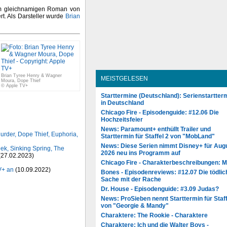
 dem gleichnamigen Roman von
t. Als Darsteller wurde
Brian
Brian Tyree Henry & Wagner
MEISTGELESEN
Moura, Dope Thief
© Apple TV+
Starttermine (Deutschland): Serienstartter
in Deutschland
Chicago Fire - Episodenguide: #12.06 Die
Hochzeitsfeier
News: Paramount+ enthüllt Trailer und
Murder, Dope Thief, Euphoria,
Starttermin für Staffel 2 von "MobLand"
News: Diese Serien nimmt Disney+ für Aug
ek, Sinking Spring, The
2026 neu ins Programm auf
(27.02.2023)
Chicago Fire - Charakterbeschreibungen: 
V+ an
(10.09.2022)
Bones - Episodenreviews: #12.07 Die tödlic
Sache mit der Rache
Dr. House - Episodenguide: #3.09 Judas?
News: ProSieben nennt Starttermin für Staff
von "Georgie & Mandy"
Charaktere: The Rookie - Charaktere
Charaktere: Ich und die Walter Boys -