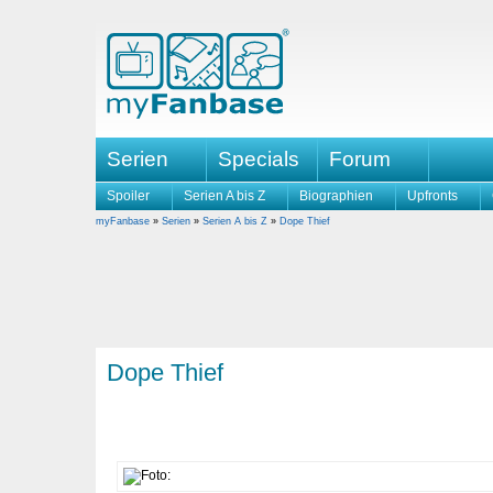
Serien
Specials
Forum
Spoiler
Serien A bis Z
Biographien
Upfronts
myFanbase
»
Serien
»
Serien A bis Z
»
Dope Thief
Dope Thief