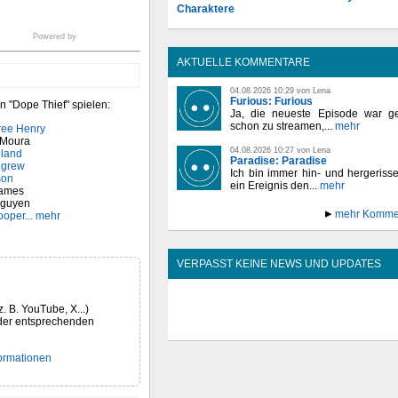
Charaktere
Powered by
AKTUELLE KOMMENTARE
04.08.2026 10:29 von Lena
Furious: Furious
n "Dope Thief" spielen:
Ja, die neueste Episode war ge
schon zu streamen,...
mehr
ree Henry
 Moura
04.08.2026 10:27 von Lena
eland
Paradise: Paradise
lgrew
Ich bin immer hin- und hergeriss
son
ein Ereignis den...
mehr
hames
Nguyen
mehr Komme
ooper
... mehr
VERPASST KEINE NEWS UND UPDATES
z. B. YouTube, X...)
der entsprechenden
formationen