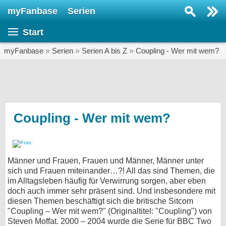
myFanbase
Serien
Serie suchen...
Start
Home
SERIEN
myFanbase
»
Serien
»
Serien A bis Z
»
Coupling - Wer mit wem?
Serien
Kolumnen
Interviews
Coupling - Wer mit wem?
Veranstaltungen
KULTUR
Männer und Frauen, Frauen und Männer, Männer unter
Specials
sich und Frauen miteinander…?! All das sind Themen, die
im Alltagsleben häufig für Verwirrung sorgen, aber eben
SERVICE
doch auch immer sehr präsent sind. Und insbesondere mit
Gewinnspiele
diesen Themen beschäftigt sich die britische Sitcom
"Coupling – Wer mit wem?" (Originaltitel: "Coupling") von
Forum
Steven Moffat. 2000 – 2004 wurde die Serie für BBC Two