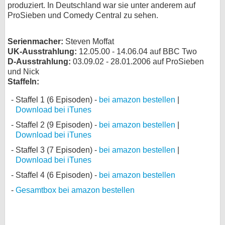
produziert. In Deutschland war sie unter anderem auf
bei X
ProSieben und Comedy Central zu sehen.
bei Facebook
Serienmacher:
Steven Moffat
UK-Ausstrahlung:
12.05.00 - 14.06.04 auf BBC Two
D-Ausstrahlung:
03.09.02 - 28.01.2006 auf ProSieben
Kontakt
und Nick
Staffeln:
Nutzungsbedingungen
Staffel 1 (6 Episoden) -
bei amazon bestellen
|
Download bei iTunes
Datenschutz
Staffel 2 (9 Episoden) -
bei amazon bestellen
|
Cookie-Einstellungen
Download bei iTunes
Staffel 3 (7 Episoden) -
bei amazon bestellen
|
Impressum
Download bei iTunes
Desktop-Ansicht
Staffel 4 (6 Episoden) -
bei amazon bestellen
myFanbase
Gesamtbox bei amazon bestellen