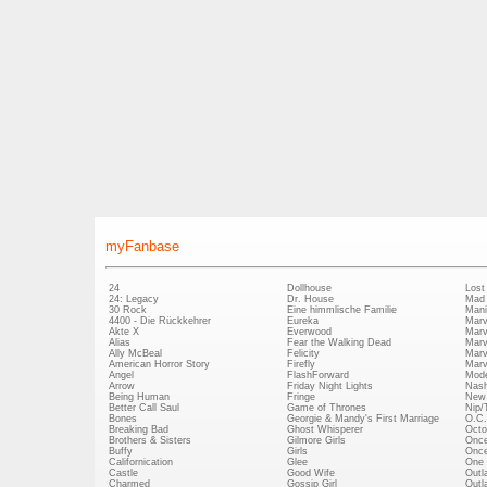
myFanbase
24
Dollhouse
Lost
24: Legacy
Dr. House
Mad
30 Rock
Eine himmlische Familie
Mani
4400 - Die Rückkehrer
Eureka
Marv
Akte X
Everwood
Marv
Alias
Fear the Walking Dead
Marv
Ally McBeal
Felicity
Marv
American Horror Story
Firefly
Marv
Angel
FlashForward
Mode
Arrow
Friday Night Lights
Nash
Being Human
Fringe
New 
Better Call Saul
Game of Thrones
Nip/
Bones
Georgie & Mandy's First Marriage
O.C.
Breaking Bad
Ghost Whisperer
Octo
Brothers & Sisters
Gilmore Girls
Once
Buffy
Girls
Once
Californication
Glee
One 
Castle
Good Wife
Outl
Charmed
Gossip Girl
Outl