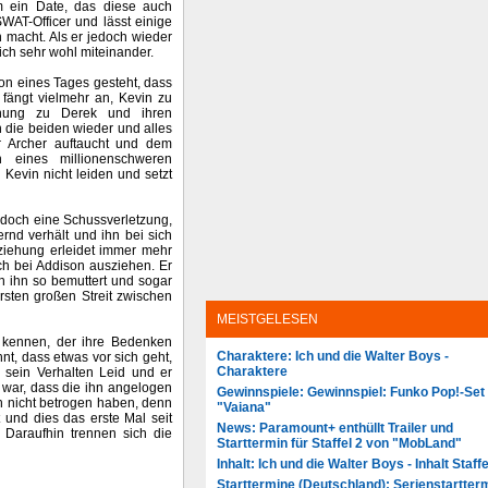
um ein Date, das diese auch
AT-Officer und lässt einige
n macht. Als er jedoch wieder
ch sehr wohl miteinander.
on eines Tages gesteht, dass
 fängt vielmehr an, Kevin zu
ehung zu Derek und ihren
h die beiden wieder und alles
er Archer auftaucht und dem
n eines millionenschweren
 Kevin nicht leiden und setzt
edoch eine Schussverletzung,
rnd verhält und ihn bei sich
eziehung erleidet immer mehr
ich bei Addison ausziehen. Er
n ihn so bemuttert und sogar
rsten großen Streit zwischen
MEISTGELESEN
t kennen, der ihre Bedenken
Charaktere: Ich und die Walter Boys -
nt, dass etwas vor sich geht,
Charaktere
n sein Verhalten Leid und er
r war, dass die ihn angelogen
Gewinnspiele: Gewinnspiel: Funko Pop!-Set
hn nicht betrogen haben, denn
"Vaiana"
 und dies das erste Mal seit
News: Paramount+ enthüllt Trailer und
 Daraufhin trennen sich die
Starttermin für Staffel 2 von "MobLand"
Inhalt: Ich und die Walter Boys - Inhalt Staffe
Starttermine (Deutschland): Serienstartter