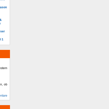
Mason
 &
s
eser
l 1
stern
en, ob
ntare