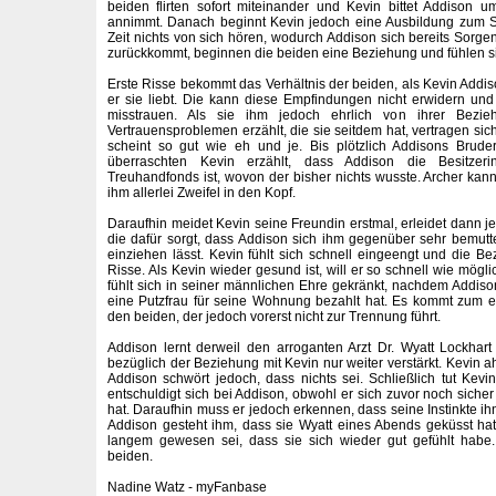
beiden flirten sofort miteinander und Kevin bittet Addison 
annimmt. Danach beginnt Kevin jedoch eine Ausbildung zum SW
Zeit nichts von sich hören, wodurch Addison sich bereits Sorge
zurückkommt, beginnen die beiden eine Beziehung und fühlen si
Erste Risse bekommt das Verhältnis der beiden, als Kevin Addis
er sie liebt. Die kann diese Empfindungen nicht erwidern und
misstrauen. Als sie ihm jedoch ehrlich von ihrer Bezi
Vertrauensproblemen erzählt, die sie seitdem hat, vertragen sic
scheint so gut wie eh und je. Bis plötzlich Addisons Brud
überraschten Kevin erzählt, dass Addison die Besitzeri
Treuhandfonds ist, wovon der bisher nichts wusste. Archer kann
ihm allerlei Zweifel in den Kopf.
Daraufhin meidet Kevin seine Freundin erstmal, erleidet dann j
die dafür sorgt, dass Addison sich ihm gegenüber sehr bemutte
einziehen lässt. Kevin fühlt sich schnell eingeengt und die B
Risse. Als Kevin wieder gesund ist, will er so schnell wie mögl
fühlt sich in seiner männlichen Ehre gekränkt, nachdem Addiso
eine Putzfrau für seine Wohnung bezahlt hat. Es kommt zum e
den beiden, der jedoch vorerst nicht zur Trennung führt.
Addison lernt derweil den arroganten Arzt Dr. Wyatt Lockhar
bezüglich der Beziehung mit Kevin nur weiter verstärkt. Kevin ah
Addison schwört jedoch, dass nichts sei. Schließlich tut Kevi
entschuldigt sich bei Addison, obwohl er sich zuvor noch siche
hat. Daraufhin muss er jedoch erkennen, dass seine Instinkte i
Addison gesteht ihm, dass sie Wyatt eines Abends geküsst hat
langem gewesen sei, dass sie sich wieder gut gefühlt habe.
beiden.
Nadine Watz - myFanbase