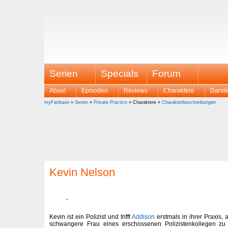
Serien
Specials
Forum
About
Episoden
Reviews
Charaktere
Darste
myFanbase
»
Serien
»
Private Practice
» Charaktere »
Charakterbeschreibungen
Kevin Nelson
Kevin ist ein Polizist und trifft
Addison
erstmals in ihrer Praxis, 
schwangere Frau eines erschossenen Polizistenkollegen zu 