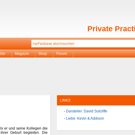
Private Pract
ller
Magazin
Shop
Forum
LINKS
Darsteller: David Sutcliffe
Liebe: Kevin & Addison
als er und seine Kollegen die
ihrer Geburt begleiten. Die