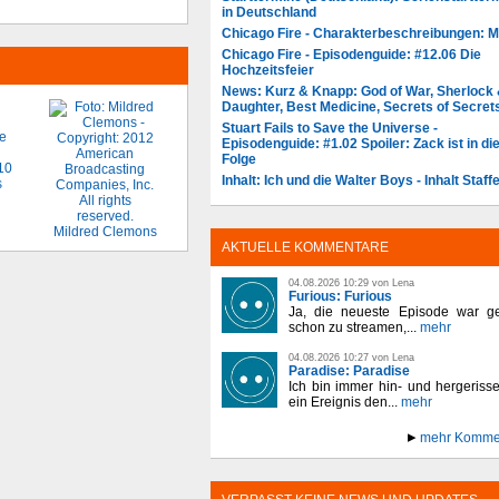
in Deutschland
Chicago Fire - Charakterbeschreibungen: 
Chicago Fire - Episodenguide: #12.06 Die
Hochzeitsfeier
News: Kurz & Knapp: God of War, Sherlock
Daughter, Best Medicine, Secrets of Secret
Stuart Fails to Save the Universe -
Episodenguide: #1.02 Spoiler: Zack ist in di
Folge
Inhalt: Ich und die Walter Boys - Inhalt Staffe
Mildred Clemons
AKTUELLE KOMMENTARE
04.08.2026 10:29 von Lena
Furious: Furious
Ja, die neueste Episode war ge
schon zu streamen,...
mehr
04.08.2026 10:27 von Lena
Paradise: Paradise
Ich bin immer hin- und hergeriss
ein Ereignis den...
mehr
mehr Komme