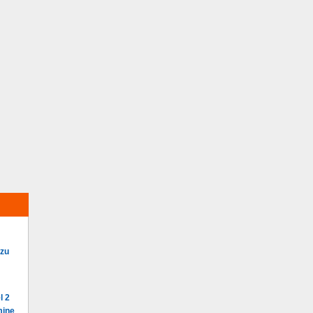
 zu
l 2
mine