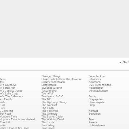
▲ Nac
Stranger Things
Serienlexikon
 Men
Stuart Fails to Save the Universe
Interviews
fest
Summerland Beach
Kolumnen
el's Daredevil
Supernatural
DVD-Rezensionen
el's Iron Fist
Switched at Birth
Fotogalerien
el's Jessica Jones
Taras Welten
Veranstaltungen
el's Luke Cage
Teen Wolf
el's The Defenders
Terminator: S.C.C.
Forum
rn Family
The 100
Biographien
ville
The Big Bang Theory
Gewinnspiele
Girl
The Blacklist
Shop
Tuck
The Flash
, California
The Following
Kontakt
ber Road
The Originals
Bewerben
 Upon a Time
The Secret Circle
 Upon a Time in Wonderland
The Walking Dead
Team
Tree Hill
This Is Us
Presse
ander
Tru Calling
Unternehmen
ander: Blood of My Blood
True Blood