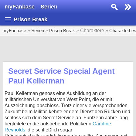
myFanbase
Serien
Serie suchen...
Prison Break
Home
SERIEN
myFanbase
»
Serien
»
Prison Break
» Charaktere »
Charakterbe
Serien
Kolumnen
Interviews
Secret Service Special Agent
Paul Kellerman
Veranstaltungen
KULTUR
Paul Kellerman genoss eine Ausbildung an der
Specials
militärischen Universität von West Point, die er mit
Auszeichnung abschloss. Trotz einer vielversprechenden
SERVICE
Zukunft beim Militär, kehrte er dem Dienst den Rücken und
schloss sich dem Secret Service an. Fünfzehn Jahre lang
Gewinnspiele
begleitete er die aufstrebende Politikerin
Caroline
Reynolds
, die schließlich sogar
Forum
Präsidentschaftskandidatin werden sollte. Zusammen mit