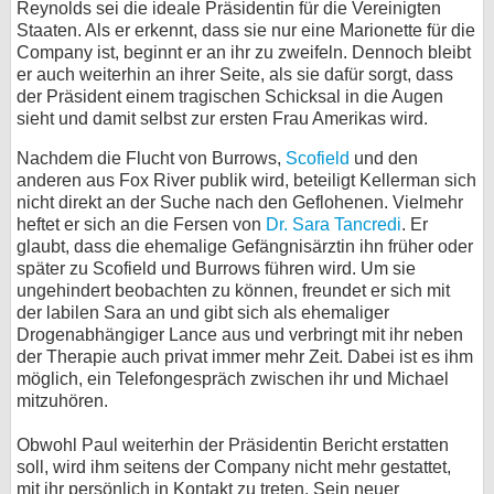
Reynolds sei die ideale Präsidentin für die Vereinigten
Staaten. Als er erkennt, dass sie nur eine Marionette für die
Company ist, beginnt er an ihr zu zweifeln. Dennoch bleibt
er auch weiterhin an ihrer Seite, als sie dafür sorgt, dass
der Präsident einem tragischen Schicksal in die Augen
sieht und damit selbst zur ersten Frau Amerikas wird.
Nachdem die Flucht von Burrows,
Scofield
und den
anderen aus Fox River publik wird, beteiligt Kellerman sich
nicht direkt an der Suche nach den Geflohenen. Vielmehr
heftet er sich an die Fersen von
Dr. Sara Tancredi
. Er
glaubt, dass die ehemalige Gefängnisärztin ihn früher oder
später zu Scofield und Burrows führen wird. Um sie
ungehindert beobachten zu können, freundet er sich mit
der labilen Sara an und gibt sich als ehemaliger
Drogenabhängiger Lance aus und verbringt mit ihr neben
der Therapie auch privat immer mehr Zeit. Dabei ist es ihm
möglich, ein Telefongespräch zwischen ihr und Michael
mitzuhören.
Obwohl Paul weiterhin der Präsidentin Bericht erstatten
soll, wird ihm seitens der Company nicht mehr gestattet,
mit ihr persönlich in Kontakt zu treten. Sein neuer