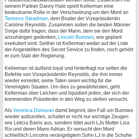
seinem Partner Danny Hale spielt Kellerman eine
bei X
bedeutsame Rolle in der Verschwörung um den Mord an
Terrence Steadman
, dem Bruder der Vizepräsidentin
bei Facebook
Caroline Reynolds. Zusammen sollen die beiden Männer
Sorge dafür tragen, dass der Mann, dem sie den Mord
anzuhängen gedenken,
Lincoln Burrows
, wie geplant
Kontakt
exekutiert wird. Seither ist Kellerman weder auf der Liste
der Angestellten des Secret Service zu finden, noch gehört
Nutzungsbedingungen
er zum Stab der Regierung.
Kellerman ist äußerst loyal und hinterfragt nur selten die
Datenschutz
Befehle von Vizepräsidentin Reynolds, die ihm immer
wieder einredet, seine Taten seien wichtig für die
Cookie-Einstellungen
Vereinigten Staaten. Um dies zu gewährleisten, geht
Kellerman über Leichen und liquidiert jeden, der sich der
Impressum
kommenden Präsidentin in den Weg zu stellen versucht.
Desktop-Ansicht
Als
Veronica Donovan
damit beginnt, den Fall um Burrows
myFanbase
wieder aufzurollen, schaltet er nicht nur wichtige Zeugen
wie Leticia Barris aus, sondern tötet auch LJs Mutter Lisa
Rix und deren Mann Adrian. Er versucht den Mord
schließlich Lincolns verängstigtem Sohn LJ in die Schuhe