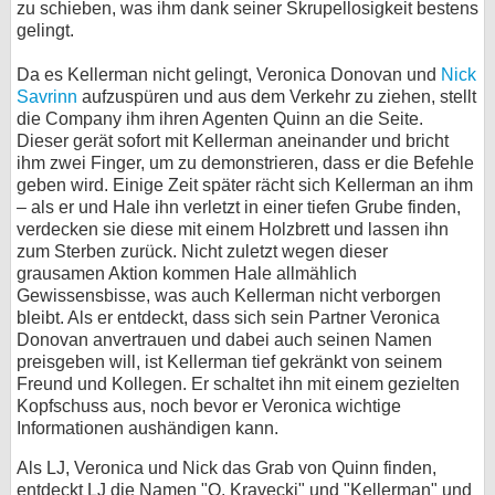
zu schieben, was ihm dank seiner Skrupellosigkeit bestens
gelingt.
Da es Kellerman nicht gelingt, Veronica Donovan und
Nick
Savrinn
aufzuspüren und aus dem Verkehr zu ziehen, stellt
die Company ihm ihren Agenten Quinn an die Seite.
Dieser gerät sofort mit Kellerman aneinander und bricht
ihm zwei Finger, um zu demonstrieren, dass er die Befehle
geben wird. Einige Zeit später rächt sich Kellerman an ihm
– als er und Hale ihn verletzt in einer tiefen Grube finden,
verdecken sie diese mit einem Holzbrett und lassen ihn
zum Sterben zurück. Nicht zuletzt wegen dieser
grausamen Aktion kommen Hale allmählich
Gewissensbisse, was auch Kellerman nicht verborgen
bleibt. Als er entdeckt, dass sich sein Partner Veronica
Donovan anvertrauen und dabei auch seinen Namen
preisgeben will, ist Kellerman tief gekränkt von seinem
Freund und Kollegen. Er schaltet ihn mit einem gezielten
Kopfschuss aus, noch bevor er Veronica wichtige
Informationen aushändigen kann.
Als LJ, Veronica und Nick das Grab von Quinn finden,
entdeckt LJ die Namen "O. Kravecki" und "Kellerman" und