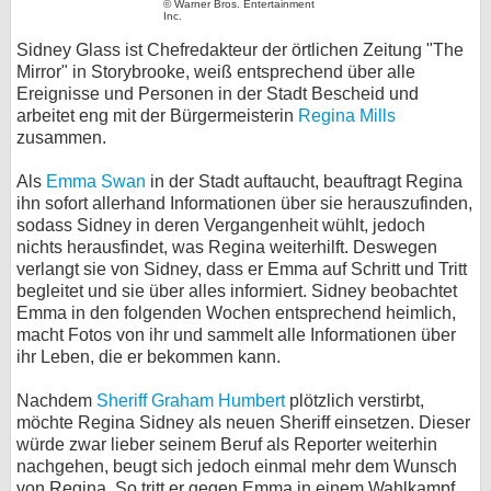
© Warner Bros. Entertainment
Inc.
bei X
Sidney Glass ist Chefredakteur der örtlichen Zeitung "The
Mirror" in Storybrooke, weiß entsprechend über alle
bei Facebook
Ereignisse und Personen in der Stadt Bescheid und
arbeitet eng mit der Bürgermeisterin
Regina Mills
zusammen.
Kontakt
Als
Emma Swan
in der Stadt auftaucht, beauftragt Regina
Nutzungsbedingungen
ihn sofort allerhand Informationen über sie herauszufinden,
sodass Sidney in deren Vergangenheit wühlt, jedoch
Datenschutz
nichts herausfindet, was Regina weiterhilft. Deswegen
verlangt sie von Sidney, dass er Emma auf Schritt und Tritt
Cookie-Einstellungen
begleitet und sie über alles informiert. Sidney beobachtet
Emma in den folgenden Wochen entsprechend heimlich,
macht Fotos von ihr und sammelt alle Informationen über
Impressum
ihr Leben, die er bekommen kann.
Desktop-Ansicht
Nachdem
Sheriff Graham Humbert
plötzlich verstirbt,
myFanbase
möchte Regina Sidney als neuen Sheriff einsetzen. Dieser
würde zwar lieber seinem Beruf als Reporter weiterhin
nachgehen, beugt sich jedoch einmal mehr dem Wunsch
von Regina. So tritt er gegen Emma in einem Wahlkampf