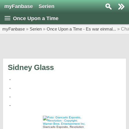
myFanbase
Serien
Serie suchen...
Once Upon a Time
Home
SERIEN
myFanbase
»
Serien
»
Once Upon a Time - Es war einmal...
» Cha
Serien
Kolumnen
Interviews
Sidney Glass
Veranstaltungen
KULTUR
Specials
SERVICE
Gewinnspiele
Forum
Giancarlo Esposito, Revolution