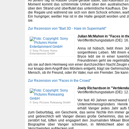
An jenem Tag ist Räuber Doyle gerade dabei, das Kaufhaus zu
Moment kommt das schlimmste Unheil über den australischen 
über den Strand und überflutet das unterirdische Kaufhaus. Die
die Regale und während sie sich von dem Schock erholen, wartet
Ein hungriger, weißer Hai ist in die Halle gespült worden und 
sie.
Zur Rezension von "Bait 3D - Haie im Supermarkt"
Julian McMahon in "Faces in t
Veröffentlichungsdatum (DE): 16
Anna ist hübsch, liebt ihren Jo
© Sony Pictures Home
sorgenfreies Leben. Mit ihrem 
Entertainment GmbH
Bryce lebt sie in einer luxer
Freundinnen geht sie regelmäßi
als sie auf dem Heimweg von einer durchzechten Nacht Zeugin 
nur knapp dem Angriff des Mörders entgeht, trägt sie Gehirnschä
Mensch, ob ihr Freund, oder ihr Vater, nun ein Fremder. Sie ka
Zur Rezension von "Faces in the Crowd"
Joely Richardson in "Verblend
Veröffentlichungsdatum (DE): 12
Vor fast 40 Jahren verschwand H
© Sony Pictures Releasing GmbH
Unternehmensgründers Henrik
erhält Vanger jedes Jahr aufs
zum Geburtstag, ein Geschenk, das seine Nichte ihm immer g
und gebrechlich will Vanger dieses große Geheimnis, das s
zerstört hat, lüften und engagiert den Journalisten Mikael Blo
Biographie über Vanger schreiben, in Wirklichkeit aber 
Verschwinden aufdecken soll.