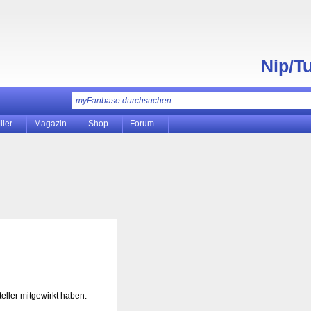
Nip/T
ller
Magazin
Shop
Forum
teller mitgewirkt haben.