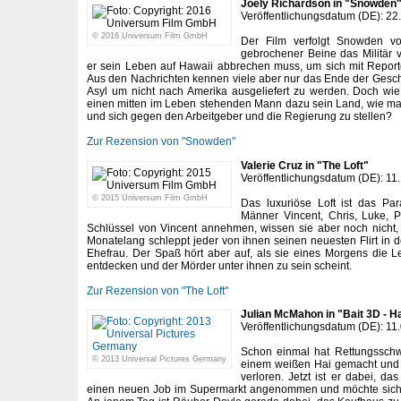
Joely Richardson in "Snowden
Veröffentlichungsdatum (DE): 22
© 2016 Universum Film GmbH
Der Film verfolgt Snowden v
gebrochener Beine das Militär 
er sein Leben auf Hawaii abbrechen muss, um sich mit Report
Aus den Nachrichten kennen viele aber nur das Ende der Gesc
Asyl um nicht nach Amerika ausgeliefert zu werden. Doch w
einen mitten im Leben stehenden Mann dazu sein Land, wie ma
und sich gegen den Arbeitgeber und die Regierung zu stellen?
Zur Rezension von "Snowden"
Valerie Cruz in "The Loft"
Veröffentlichungsdatum (DE): 11
© 2015 Universum Film GmbH
Das luxuriöse Loft ist das Par
Männer Vincent, Chris, Luke, P
Schlüssel von Vincent annehmen, wissen sie aber noch nicht,
Monatelang schleppt jeder von ihnen seinen neuesten Flirt in d
Ehefrau. Der Spaß hört aber auf, als sie eines Morgens die 
entdecken und der Mörder unter ihnen zu sein scheint.
Zur Rezension von "The Loft"
Julian McMahon in "Bait 3D - H
Veröffentlichungsdatum (DE): 11
Schon einmal hat Rettungssch
© 2013 Universal Pictures Germany
einem weißen Hai gemacht und 
verloren. Jetzt ist er dabei, d
einen neuen Job im Supermarkt angenommen und möchte sich