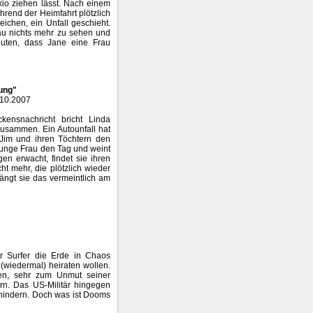
io ziehen lässt. Nach einem
rend der Heimfahrt plötzlich
eichen, ein Unfall geschieht.
au nichts mehr zu sehen und
deuten, dass Jane eine Frau
ung"
.10.2007
kensnachricht bricht Linda
zusammen. Ein Autounfall hat
 Jim und ihren Töchtern den
 junge Frau den Tag und weint
en erwacht, findet sie ihren
t mehr, die plötzlich wieder
rängt sie das vermeintlich am
er Surfer die Erde in Chaos
(wiedermal) heiraten wollen.
hen, sehr zum Unmut seiner
rn. Das US-Militär hingegen
rhindern. Doch was ist Dooms