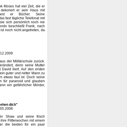
k Moses hat viel Zeit, die er
l dekoriert er sein Haus mit
liest er Bücher. Seine
as fast tägliche Telefonat mit
sie sich persönlich noch nie
ends beschließt Frank, nach
 ist noch nicht angetreten, da
.12.2009
us der Militärschule zurück.
erändert, denn seine Mutter
 David liiert. Auf den ersten
r ein guter und netter Mann zu
m etwas faul ist. Doch seine
hn für paranoid und glauben
enn ein gefährlicher Mörder,
sehen dich"
.05.2008
min Shaw und seine frisch
ihre Flitterwochen mit einem
er die beiden für ein paar