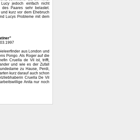
d Lucy jedoch einfach nicht
des Paares sehr belastet.
t und kurz vor dem Ehebruch
 und Lucys Probleme mit dem
atiner"
.03.1997
spieleerfinder aus London und
ens Pongo. Als Roger auf die
in Cruella de Vil ist, trifft,
nander und wie es der Zufall
e Hundedame zu Hause, Perdi,
arten kurz darauf auch schon
lzliebhaberin Cruella De Vil
arbeitswillige Anita nur noch