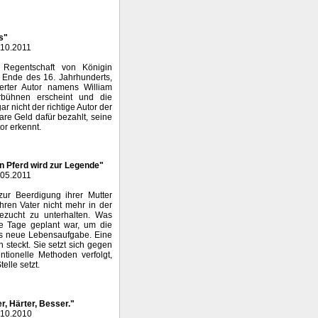
s"
.10.2011
 Regentschaft von Königin
 Ende des 16. Jahrhunderts,
tierter Autor namens William
bühnen erscheint und die
r nicht der richtige Autor der
re Geld dafür bezahlt, seine
or erkennt.
in Pferd wird zur Legende"
.05.2011
ur Beerdigung ihrer Mutter
hren Vater nicht mehr in der
ezucht zu unterhalten. Was
e Tage geplant war, um die
ys neue Lebensaufgabe. Eine
 steckt. Sie setzt sich gegen
ntionelle Methoden verfolgt,
elle setzt.
r, Härter, Besser."
.10.2010