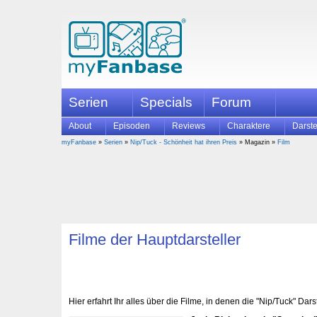
Serien
Specials
Forum
About
Episoden
Reviews
Charaktere
Darste
myFanbase
»
Serien
»
Nip/Tuck - Schönheit hat ihren Preis
» Magazin »
Film
Filme der Hauptdarsteller
Hier erfahrt Ihr alles über die Filme, in denen die "Nip/Tuck" Dars