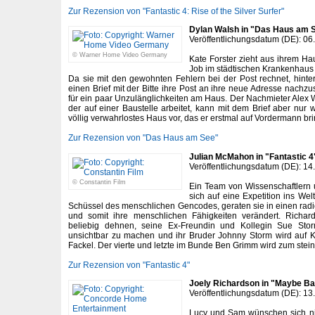
Zur Rezension von "Fantastic 4: Rise of the Silver Surfer"
Dylan Walsh in "Das Haus am 
Veröffentlichungsdatum (DE): 06
© Warner Home Video Germany
Kate Forster zieht aus ihrem H
Job im städtischen Krankenhau
Da sie mit den gewohnten Fehlern bei der Post rechnet, hinter
einen Brief mit der Bitte ihre Post an ihre neue Adresse nachz
für ein paar Unzulänglichkeiten am Haus. Der Nachmieter Alex Wyle
der auf einer Baustelle arbeitet, kann mit dem Brief aber nur 
völlig verwahrlostes Haus vor, das er erstmal auf Vordermann br
Zur Rezension von "Das Haus am See"
Julian McMahon in "Fantastic 4
Veröffentlichungsdatum (DE): 14
© Constantin Film
Ein Team von Wissenschaftlern 
sich auf eine Expetition ins We
Schüssel des menschlichen Gencodes, geraten sie in einen radi
und somit ihre menschlichen Fähigkeiten verändert. Richa
beliebig dehnen, seine Ex-Freundin und Kollegin Sue Storm
unsichtbar zu machen und ihr Bruder Johnny Storm wird auf
Fackel. Der vierte und letzte im Bunde Ben Grimm wird zum stei
Zur Rezension von "Fantastic 4"
Joely Richardson in "Maybe B
Veröffentlichungsdatum (DE): 13
Lucy und Sam wünschen sich nic