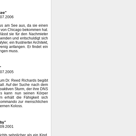
See"
.07.2006
aus am See aus, da sie einen
s von Chicago bekommen hat.
lässt sie für den Nachmieter
usenden und entschuldigt sich
r, ein frustrierter Architekt,
wenig anfangen. Er findet ein
ingen muss.
"
.07.2005
um Dr. Reed Richards begibt
ltall. Auf der Suche nach dem
oaktiven Sturm, der ihre DNS
rds kann nun seinen Körper
 erhält die Fähigkeit sich
 Kommando zur menschlichen
nernen Koloss.
aby"
.09.2001
hts sehnlicher als ein Kind.