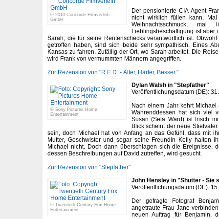
Der pensionierte CIA-Agent Fran
© 2010 Concorde Filmverleih
nicht wirklich füllen kann. Ma
GmbH
Weihnachtsschmuck, mal 
Lieblingsbeschäftigung ist aber d
Sarah, die für seine Rentenschecks verantwortlich ist. Obwohl 
getroffen haben, sind sich beide sehr sympathisch. Eines Ab
Kansas zu fahren. Zufällig der Ort, wo Sarah arbeitet. Die Reise
wird Frank von vermummten Männern angegriffen.
Zur Rezension von "R.E.D. - Älter, Härter, Besser."
Dylan Walsh in "Stepfather"
Veröffentlichungsdatum (DE): 31
Nach einem Jahr kehrt Michael a
© Sony Pictures Home
Währenddessen hat sich viel v
Entertainment
Susan (Sela Ward) ist frisch mit
Blick scheint der neue Stiefvate
sein, doch Michael hat von Anfang an das Gefühl, dass mit ih
Mutter, Geschwister und sogar seine Freundin Kelly halten i
Michael nicht. Doch dann überschlagen sich die Ereignisse, d
dessen Beschreibungen auf David zutreffen, wird gesucht.
Zur Rezension von "Stepfather"
John Hensley in "Shutter - Sie 
Veröffentlichungsdatum (DE): 15
Der gefragte Fotograf Benja
© Twentieth Century Fox Home
angetraute Frau Jane verbinden 
Entertainment
neuen Auftrag für Benjamin, d