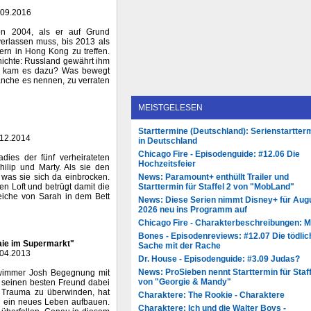
"
.09.2016
on 2004, als er auf Grund
verlassen muss, bis 2013 als
ern in Hong Kong zu treffen.
hichte: Russland gewährt ihm
ie kam es dazu? Was bewegt
nche es nennen, zu verraten
MEISTGELESEN
Starttermine (Deutschland): Serienstartter
.12.2014
in Deutschland
Chicago Fire - Episodenguide: #12.06 Die
adies der fünf verheirateten
Hochzeitsfeier
hilip und Marty. Als sie den
 was sie sich da einbrocken.
News: Paramount+ enthüllt Trailer und
en Loft und betrügt damit die
Starttermin für Staffel 2 von "MobLand"
Leiche von Sarah in dem Bett
News: Diese Serien nimmt Disney+ für Aug
2026 neu ins Programm auf
Chicago Fire - Charakterbeschreibungen: 
Bones - Episodenreviews: #12.07 Die tödlic
aie im Supermarkt"
Sache mit der Rache
.04.2013
Dr. House - Episodenguide: #3.09 Judas?
News: ProSieben nennt Starttermin für Staff
wimmer Josh Begegnung mit
von "Georgie & Mandy"
seinen besten Freund dabei
as Trauma zu überwinden, hat
Charaktere: The Rookie - Charaktere
 ein neues Leben aufbauen.
Charaktere: Ich und die Walter Boys -