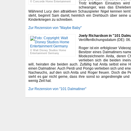
© Concorde Home Entertainment
Trotz kräftigen Einsatzes wir
schwanger, was das Eheleben 
Während Lucy den attraktiven Schauspieler Nigel kennen lern
steht, beginnt Sam damit, heimlich ein Drehbuch über seine
Kinderkriegen zu schreiben.
Zur Rezension von "Maybe Baby"
Joely Richardson in "101 Dalm
Veröffentlichungsdatum (DE): 06
Roger ist ein erfolgloser Video
© Walt Disney Studios Home
Besitzer eines Dalmatiners nam
Entertainment Germany
Modezeichnerin Anita, deren Chef
verlieben sich die beiden inei
will, heiraten die beiden auch. Zufällig hat Anita selbst ein
einen Dalmatiner. Auch Perdi und Pongo verlieben sich und erw
Nachwuchs, auf den sich Anita und Roger freuen. Doch die Pe
sieht es gar nicht gerne, dass ihre sonst so angestrengte und 
wenig Zeit hat.
Zur Rezension von "101 Dalmatiner"