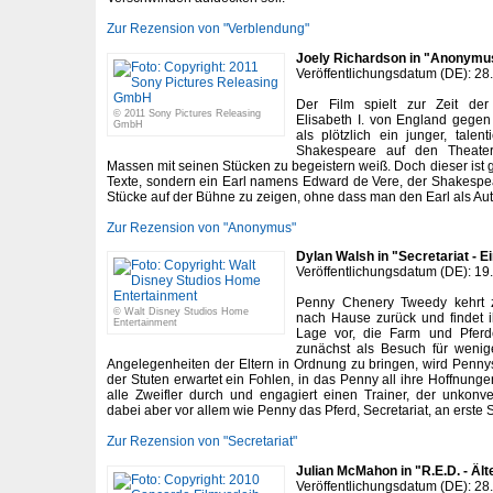
Zur Rezension von "Verblendung"
Joely Richardson in "Anonymu
Veröffentlichungsdatum (DE): 28
Der Film spielt zur Zeit der
© 2011 Sony Pictures Releasing
Elisabeth I. von England gegen
GmbH
als plötzlich ein junger, talen
Shakespeare auf den Theater
Massen mit seinen Stücken zu begeistern weiß. Doch dieser ist ga
Texte, sondern ein Earl namens Edward de Vere, der Shakespea
Stücke auf der Bühne zu zeigen, ohne dass man den Earl als Aut
Zur Rezension von "Anonymus"
Dylan Walsh in "Secretariat - E
Veröffentlichungsdatum (DE): 19
Penny Chenery Tweedy kehrt z
© Walt Disney Studios Home
nach Hause zurück und findet i
Entertainment
Lage vor, die Farm und Pferd
zunächst als Besuch für wenig
Angelegenheiten der Eltern in Ordnung zu bringen, wird Penn
der Stuten erwartet ein Fohlen, in das Penny all ihre Hoffnungen
alle Zweifler durch und engagiert einen Trainer, der unkonve
dabei aber vor allem wie Penny das Pferd, Secretariat, an erste St
Zur Rezension von "Secretariat"
Julian McMahon in "R.E.D. - Älte
Veröffentlichungsdatum (DE): 28