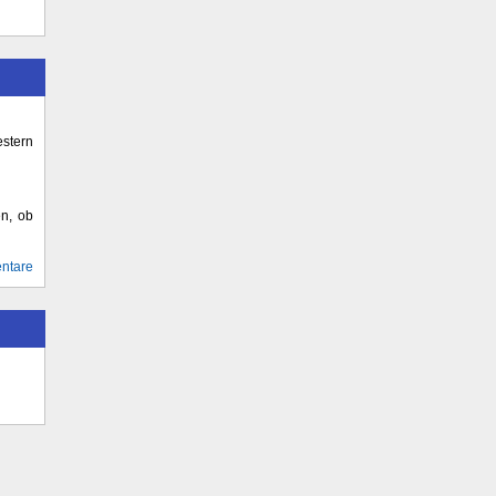
stern
en, ob
ntare