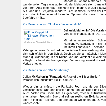
Monate in Japans Metropole Tok
wundervollen Tag etwas außerhalb der Metropole sieht Jane wäh
vor ihrem Auto eine Frau. Sie kann nicht mehr rechtzeitig ausw
Als Jane und Benjamin wieder zu sich kommen, ist von der Fr
auch die Polizei erkennt keinerlei Spuren, die darauf hin
überfahren hätte.
Zur Rezension von "Shutter - Sie sehen dich"
Julian McMahon in "Die Vorahn
Veröffentlichungsdatum (DE): 11
Mit einer unerwarteten Schrec
© Kinowelt Filmverleih GmbH
Hansons Vorstadttraum in sich 
ihr ihren liebevollen Ehemann
Vater genommen. Schockiert und in tiefster Trauer verbringt die
sich schließlich in den Schlaf. Doch als sie am nächsten Morg
Mann quicklebendig in der Küche vor und versteht die Welt nich
alltäglich scheint. An ihrer geistigen Verfassung zweifelnd verd
Vortag erlebte.
Zur Rezension von "Die Vorahnung"
Julian McMahon in "Fantastic 4: Rise of the Silver Surfer"
Veröffentlichungsdatum (DE): 14.08.2007
Wieder einmal müssen die Fantastic Four ran, als der Silv
versinken lässt. Und das passiert genau da, als Reed und Sue 
Auch Victor von Doom hat es geschafft, wieder aufzutauc
ehemaligen Freundin Sue und seinen restlichen Ex-Mitarbeite
sieht in ihm die Hoffnung, den drohenden Weltuntergang zu ve
wahres Ziel?