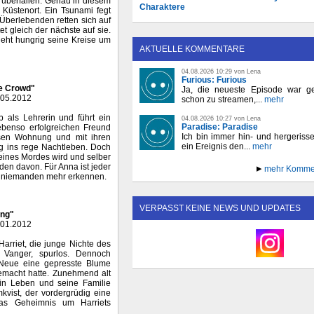
 überfallen. Genau in diesem
Charaktere
Küstenort. Ein Tsunami fegt
 Überlebenden retten sich auf
 gleich der nächste auf sie.
zieht hungrig seine Kreise um
AKTUELLE KOMMENTARE
04.08.2026 10:29 von Lena
Furious: Furious
he Crowd"
Ja, die neueste Episode war ge
.05.2012
schon zu streamen,...
mehr
b als Lehrerin und führt ein
04.08.2026 10:27 von Lena
Paradise: Paradise
ebenso erfolgreichen Freund
Ich bin immer hin- und hergeriss
iösen Wohnung und mit ihren
ein Ereignis den...
mehr
g ins rege Nachtleben. Doch
eines Mordes wird und selber
den davon. Für Anna ist jeder
mehr Komme
nn niemanden mehr erkennen.
VERPASST KEINE NEWS UND UPDATES
ung"
.01.2012
arriet, die junge Nichte des
 Vanger, spurlos. Dennoch
 Neue eine gepresste Blume
emacht hatte. Zunehmend alt
ein Leben und seine Familie
mkvist, der vordergrüdig eine
das Geheimnis um Harriets