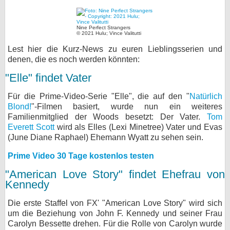
bei X
Nine Perfect Strangers
© 2021 Hulu; Vince Valitutti
bei Facebook
Lest hier die Kurz-News zu euren Lieblingsserien und
denen, die es noch werden könnten:
Kontakt
"Elle" findet Vater
Nutzungsbedingungen
Für die Prime-Video-Serie "Elle", die auf den "
Natürlich
Blond!
"-Filmen basiert, wurde nun ein weiteres
Datenschutz
Familienmitglied der Woods besetzt: Der Vater.
Tom
Everett Scott
wird als Elles (Lexi Minetree) Vater und Evas
Cookie-Einstellungen
(June Diane Raphael) Ehemann Wyatt zu sehen sein.
Prime Video 30 Tage kostenlos testen
Impressum
"American Love Story" findet Ehefrau von
Desktop-Ansicht
Kennedy
myFanbase
Die erste Staffel von FX' "American Love Story" wird sich
um die Beziehung von John F. Kennedy und seiner Frau
Carolyn Bessette drehen. Für die Rolle von Carolyn wurde