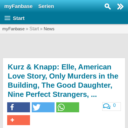
myFanbase
Serien
Serie suchen...
Start
Home
SERIEN
myFanbase
» Start »
News
Serien
Kolumnen
Interviews
Kurz & Knapp: Elle, American
Love Story, Only Murders in the
Veranstaltungen
Building, The Good Daughter,
KULTUR
Nine Perfect Strangers, ...
Specials
SERVICE
0
Gewinnspiele
Forum