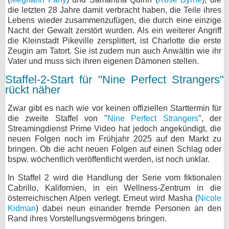
die letzten 28 Jahre damit verbracht haben, die Teile ihres
Lebens wieder zusammenzufügen, die durch eine einzige
Nacht der Gewalt zerstört wurden. Als ein weiterer Angriff
die Kleinstadt Pikeville zersplittert, ist Charlotte die erste
Zeugin am Tatort. Sie ist zudem nun auch Anwältin wie ihr
Vater und muss sich ihren eigenen Dämonen stellen.
Staffel-2-Start für "Nine Perfect Strangers"
rückt näher
Zwar gibt es nach wie vor keinen offiziellen Starttermin für
die zweite Staffel von "
Nine Perfect Strangers
", der
Streamingdienst Prime Video hat jedoch angekündigt, die
neuen Folgen noch im Frühjahr 2025 auf den Markt zu
bringen. Ob die acht neuen Folgen auf einen Schlag oder
bspw. wöchentlich veröffentlicht werden, ist noch unklar.
In Staffel 2 wird die Handlung der Serie vom fiktionalen
Cabrillo, Kalifornien, in ein Wellness-Zentrum in die
österreichischen Alpen verlegt. Erneut wird Masha (
Nicole
Kidman
) dabei neun einander fremde Personen an den
Rand ihres Vorstellungsvermögens bringen.