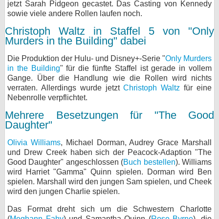
jetzt Sarah Pidgeon gecastet. Das Casting von Kennedy
sowie viele andere Rollen laufen noch.
Christoph Waltz in Staffel 5 von "Only
Murders in the Building" dabei
Die Produktion der Hulu- und Disney+-Serie "
Only Murders
in the Building
" für die fünfte Staffel ist gerade in vollem
Gange. Über die Handlung wie die Rollen wird nichts
verraten. Allerdings wurde jetzt
Christoph Waltz
für eine
Nebenrolle verpflichtet.
Mehrere Besetzungen für "The Good
Daughter"
Olivia Williams
, Michael Dorman, Audrey Grace Marshall
und Drew Creek haben sich der Peacock-Adaption "The
Good Daughter" angeschlossen (
Buch bestellen
). Williams
wird Harriet "Gamma" Quinn spielen. Dorman wird Ben
spielen. Marshall wird den jungen Sam spielen, und Cheek
wird den jungen Charlie spielen.
Das Format dreht sich um die Schwestern Charlotte
(
Meghann Fahy
) und Samantha Quinn (
Rose Byrne
), die