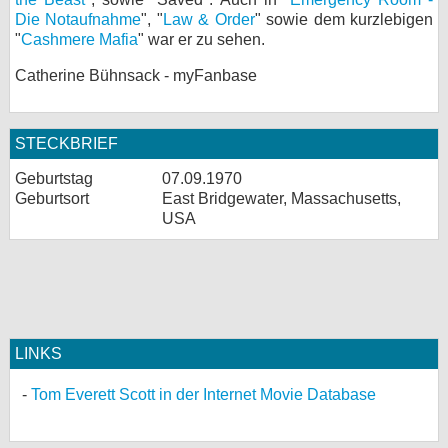
Die Notaufnahme
", "
Law & Order
" sowie dem kurzlebigen
bei X
"
Cashmere Mafia
" war er zu sehen.
bei Facebook
Catherine Bühnsack - myFanbase
Kontakt
STECKBRIEF
Geburtstag
07.09.1970
Nutzungsbedingungen
Geburtsort
East Bridgewater, Massachusetts,
USA
Datenschutz
Cookie-Einstellungen
Impressum
Desktop-Ansicht
LINKS
myFanbase
Tom Everett Scott in der Internet Movie Database