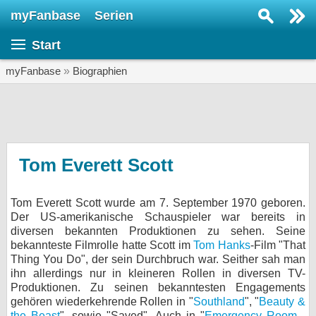
myFanbase
Serien
Serie suchen...
Start
Home
SERIEN
myFanbase
»
Biographien
Serien
Kolumnen
Interviews
Tom Everett Scott
Veranstaltungen
Tom Everett Scott wurde am 7. September 1970 geboren.
KULTUR
Der US-amerikanische Schauspieler war bereits in
Specials
diversen bekannten Produktionen zu sehen. Seine
bekannteste Filmrolle hatte Scott im
Tom Hanks
-Film "That
SERVICE
Thing You Do", der sein Durchbruch war. Seither sah man
ihn allerdings nur in kleineren Rollen in diversen TV-
Gewinnspiele
Produktionen. Zu seinen bekanntesten Engagements
gehören wiederkehrende Rollen in "
Southland
", "
Beauty &
Forum
the Beast
", sowie "Saved". Auch in "
Emergency Room -