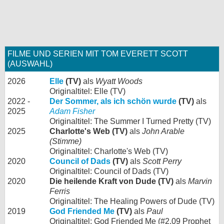
FILME UND SERIEN MIT TOM EVERETT SCOTT
(AUSWAHL)
2026
Elle
(TV)
als
Wyatt Woods
Originaltitel: Elle (TV)
2022 -
Der Sommer, als ich schön wurde
(TV)
als
2025
Adam Fisher
Originaltitel: The Summer I Turned Pretty (TV)
2025
Charlotte's Web (TV)
als
John Arable
(Stimme)
Originaltitel: Charlotte's Web (TV)
2020
Council of Dads
(TV)
als
Scott Perry
Originaltitel: Council of Dads (TV)
2020
Die heilende Kraft von Dude (TV)
als
Marvin
Ferris
Originaltitel: The Healing Powers of Dude (TV)
2019
God Friended Me
(TV)
als
Paul
Originaltitel: God Friended Me (#2.09 Prophet