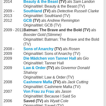
2014
Beauty & the Beast
(TV)
als
Sam Landon
Originaltitel: Beauty & the Beast (TV)
2009 -
Southland
(TV)
als
Detective Russell Clarke
2013
Originaltitel: Southland (TV)
2012
GCB
(TV)
als
Andrew Remington
Originaltitel: GCB (TV)
2009 - 2011
Batman: The Brave and the Bold (TV)
als
Booster Gold (Stimme)
Originaltitel: Batman: The Brave and the Bold
(TV)
2008 -
Sons of Anarchy
(TV)
als
Rosen
2009
Originaltitel: Sons of Anarchy (TV)
2009
Die Mädchen von Tanner Hall
als
Gio
Originaltitel: Tanner Hall
2009
Law & Order
(TV)
als
Governor Donald
Shalvoy
Originaltitel: Law & Order (TV)
2008
Cashmere Mafia
(TV)
als
Jack Cutting
Originaltitel: Cashmere Mafia (TV)
2007
Von Frau zu Frau
als
Jason
Originaltitel: Because I Said So
2006
Saved (TV)
als
Wyatt Cole
Originaltitel: Saved (TV)