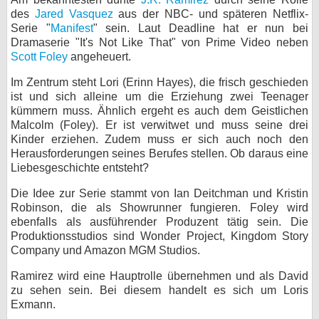
des
Jared Vasquez
aus der NBC- und späteren Netflix-
bei X
Serie "
Manifest
" sein. Laut Deadline hat er nun bei
Dramaserie "It's Not Like That" von Prime Video neben
bei Facebook
Scott Foley
angeheuert.
Im Zentrum steht Lori (Erinn Hayes), die frisch geschieden
ist und sich alleine um die Erziehung zwei Teenager
Kontakt
kümmern muss. Ähnlich ergeht es auch dem Geistlichen
Malcolm (Foley). Er ist verwitwet und muss seine drei
Nutzungsbedingungen
Kinder erziehen. Zudem muss er sich auch noch den
Herausforderungen seines Berufes stellen. Ob daraus eine
Datenschutz
Liebesgeschichte entsteht?
Cookie-Einstellungen
Die Idee zur Serie stammt von Ian Deitchman und Kristin
Robinson, die als Showrunner fungieren. Foley wird
Impressum
ebenfalls als ausführender Produzent tätig sein. Die
Produktionsstudios sind Wonder Project, Kingdom Story
Desktop-Ansicht
Company und Amazon MGM Studios.
myFanbase
Ramirez wird eine Hauptrolle übernehmen und als David
zu sehen sein. Bei diesem handelt es sich um Loris
Exmann.