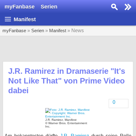
myFanbase
Serien
Serie suchen...
Manifest
Home
SERIEN
myFanbase
»
Serien
»
Manifest
» News
Serien
Kolumnen
Interviews
J.R. Ramirez in Dramaserie "It's
Not Like That" von Prime Video
Veranstaltungen
dabei
KULTUR
Specials
0
SERVICE
Gewinnspiele
J.R. Ramirez, Manifest
© Warner Bros. Entertainment
Inc.
Forum
Am bekanntesten dürfte
J.R. Ramirez
durch seine Rolle