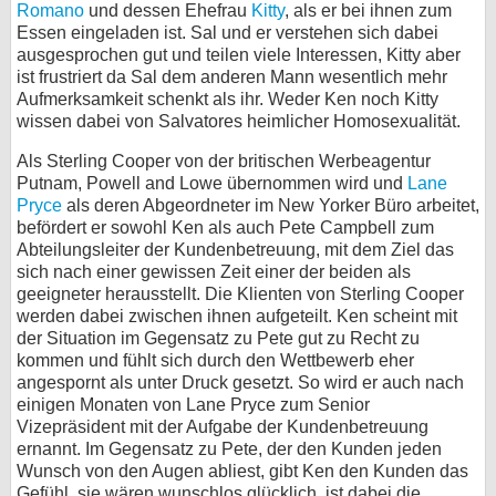
Romano
und dessen Ehefrau
Kitty
, als er bei ihnen zum
Essen eingeladen ist. Sal und er verstehen sich dabei
ausgesprochen gut und teilen viele Interessen, Kitty aber
ist frustriert da Sal dem anderen Mann wesentlich mehr
Aufmerksamkeit schenkt als ihr. Weder Ken noch Kitty
wissen dabei von Salvatores heimlicher Homosexualität.
Als Sterling Cooper von der britischen Werbeagentur
Putnam, Powell and Lowe übernommen wird und
Lane
Pryce
als deren Abgeordneter im New Yorker Büro arbeitet,
befördert er sowohl Ken als auch Pete Campbell zum
Abteilungsleiter der Kundenbetreuung, mit dem Ziel das
sich nach einer gewissen Zeit einer der beiden als
geeigneter herausstellt. Die Klienten von Sterling Cooper
werden dabei zwischen ihnen aufgeteilt. Ken scheint mit
der Situation im Gegensatz zu Pete gut zu Recht zu
kommen und fühlt sich durch den Wettbewerb eher
angespornt als unter Druck gesetzt. So wird er auch nach
einigen Monaten von Lane Pryce zum Senior
Vizepräsident mit der Aufgabe der Kundenbetreuung
ernannt. Im Gegensatz zu Pete, der den Kunden jeden
Wunsch von den Augen abliest, gibt Ken den Kunden das
Gefühl, sie wären wunschlos glücklich, ist dabei die