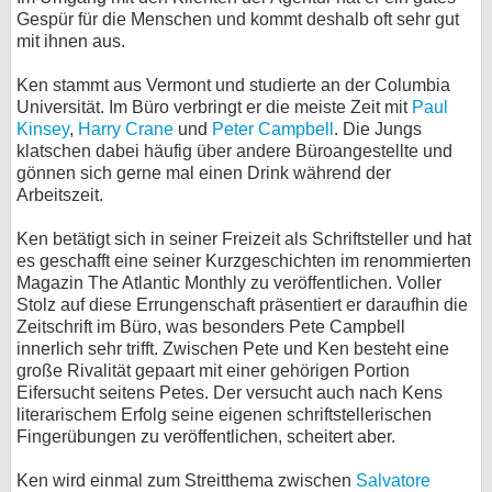
Gespür für die Menschen und kommt deshalb oft sehr gut
bei X
mit ihnen aus.
bei Facebook
Ken stammt aus Vermont und studierte an der Columbia
Universität. Im Büro verbringt er die meiste Zeit mit
Paul
Kinsey
,
Harry Crane
und
Peter Campbell
. Die Jungs
Kontakt
klatschen dabei häufig über andere Büroangestellte und
gönnen sich gerne mal einen Drink während der
Arbeitszeit.
Nutzungsbedingungen
Ken betätigt sich in seiner Freizeit als Schriftsteller und hat
Datenschutz
es geschafft eine seiner Kurzgeschichten im renommierten
Magazin The Atlantic Monthly zu veröffentlichen. Voller
Cookie-Einstellungen
Stolz auf diese Errungenschaft präsentiert er daraufhin die
Zeitschrift im Büro, was besonders Pete Campbell
Impressum
innerlich sehr trifft. Zwischen Pete und Ken besteht eine
große Rivalität gepaart mit einer gehörigen Portion
Desktop-Ansicht
Eifersucht seitens Petes. Der versucht auch nach Kens
myFanbase
literarischem Erfolg seine eigenen schriftstellerischen
Fingerübungen zu veröffentlichen, scheitert aber.
Ken wird einmal zum Streitthema zwischen
Salvatore