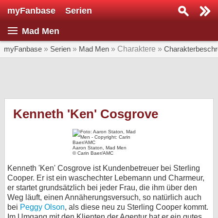
myFanbase
Serien
Serie suchen...
Mad Men
Home
SERIEN
myFanbase
»
Serien
»
Mad Men
» Charaktere »
Charakterbeschr
Serien
Kolumnen
Interviews
Kenneth 'Ken' Cosgrove
Veranstaltungen
KULTUR
Aaron Staton, Mad Men
© Carin Baer/AMC
Specials
Kenneth 'Ken' Cosgrove ist Kundenbetreuer bei Sterling
SERVICE
Cooper. Er ist ein waschechter Lebemann und Charmeur,
er startet grundsätzlich bei jeder Frau, die ihm über den
Gewinnspiele
Weg läuft, einen Annäherungsversuch, so natürlich auch
bei
Peggy Olson
, als diese neu zu Sterling Cooper kommt.
Forum
Im Umgang mit den Klienten der Agentur hat er ein gutes