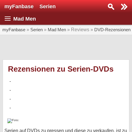
myFanbase
Serien
Serie suchen...
Mad Men
Home
SERIEN
myFanbase
»
Serien
»
Mad Men
» Reviews »
DVD-Rezensionen
Serien
Kolumnen
Interviews
Rezensionen zu Serien-DVDs
Veranstaltungen
KULTUR
Specials
SERVICE
Gewinnspiele
Forum
Serien auf DVDs zu pressen und diese zu verkaufen, ist zu