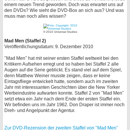
einem neuen Trend geworden. Doch was erwartet uns auf
bei X
den DVDs? Wie sieht die DVD-Box an sich aus? Und was
muss man noch alles wissen?
bei Facebook
© 2010 Universal Studios
Kontakt
Mad Men (Staffel 2)
Veröffentlichungsdatum: 9. Dezember 2010
Nutzungsbedingungen
"Mad Men" hat mit seiner ersten Staffel weltweit bei den
Kritikern Aufsehen erregt und so haben bei Staffel 2 alle
Datenschutz
Augen auf die Serie geblickt. Es stand viel auf dem Spiel,
denn Matthew Weiner musste zeigen, dass er keine
Cookie-Einstellungen
Eintagsfliege entwickelt hatte, sondern auch im zweiten
Jahr mit interessanten Geschichten über die New Yorker
Impressum
Werbeindustrie aufwarten konnte. Staffel 2 von "Mad Men"
setzt etwa ein Jahr nach dem Ende der ersten Staffel ein.
Desktop-Ansicht
Wir befinden uns im Jahr 1962. Don Draper ist immer noch
myFanbase
Dreh- und Angelpunkt der Agentur.
Zur DVD-Rezension der zweiten Staffel von "Mad Men"