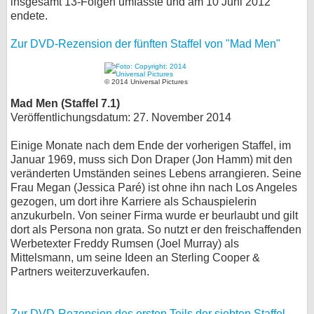
insgesamt 13-Folgen umfasste und am 10 Juni 2012
endete.
Zur DVD-Rezension der fünften Staffel von "Mad Men"
© 2014 Universal Pictures
Mad Men (Staffel 7.1)
Veröffentlichungsdatum: 27. November 2014
Einige Monate nach dem Ende der vorherigen Staffel, im
Januar 1969, muss sich Don Draper (Jon Hamm) mit den
veränderten Umständen seines Lebens arrangieren. Seine
Frau Megan (Jessica Paré) ist ohne ihn nach Los Angeles
gezogen, um dort ihre Karriere als Schauspielerin
anzukurbeln. Von seiner Firma wurde er beurlaubt und gilt
dort als Persona non grata. So nutzt er den freischaffenden
Werbetexter Freddy Rumsen (Joel Murray) als
Mittelsmann, um seine Ideen an Sterling Cooper &
Partners weiterzuverkaufen.
Zur DVD-Rezension des ersten Teils der siebten Staffel