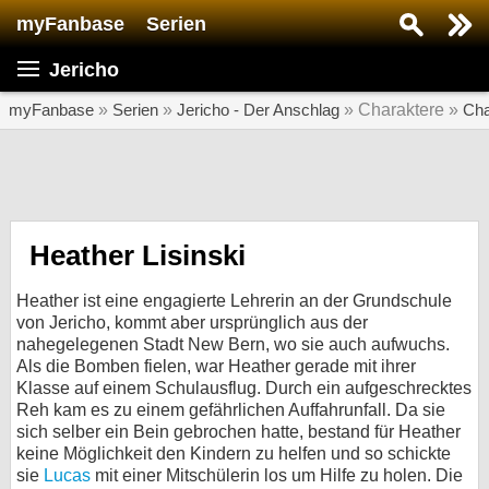
myFanbase
Serien
Serie suchen...
Jericho
Home
SERIEN
myFanbase
»
Serien
»
Jericho - Der Anschlag
» Charaktere »
Cha
Serien
Kolumnen
Interviews
Heather Lisinski
Veranstaltungen
Heather ist eine engagierte Lehrerin an der Grundschule
KULTUR
von Jericho, kommt aber ursprünglich aus der
nahegelegenen Stadt New Bern, wo sie auch aufwuchs.
Specials
Als die Bomben fielen, war Heather gerade mit ihrer
Klasse auf einem Schulausflug. Durch ein aufgeschrecktes
SERVICE
Reh kam es zu einem gefährlichen Auffahrunfall. Da sie
Gewinnspiele
sich selber ein Bein gebrochen hatte, bestand für Heather
keine Möglichkeit den Kindern zu helfen und so schickte
Forum
sie
Lucas
mit einer Mitschülerin los um Hilfe zu holen. Die