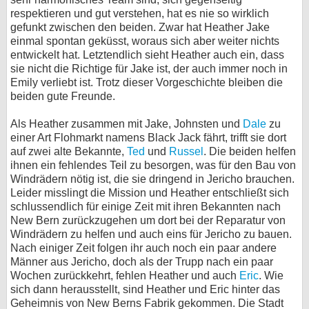
respektieren und gut verstehen, hat es nie so wirklich
gefunkt zwischen den beiden. Zwar hat Heather Jake
einmal spontan geküsst, woraus sich aber weiter nichts
entwickelt hat. Letztendlich sieht Heather auch ein, dass
sie nicht die Richtige für Jake ist, der auch immer noch in
Emily verliebt ist. Trotz dieser Vorgeschichte bleiben die
beiden gute Freunde.
Als Heather zusammen mit Jake, Johnsten und
Dale
zu
einer Art Flohmarkt namens Black Jack fährt, trifft sie dort
auf zwei alte Bekannte,
Ted
und
Russel
. Die beiden helfen
ihnen ein fehlendes Teil zu besorgen, was für den Bau von
Windrädern nötig ist, die sie dringend in Jericho brauchen.
Leider misslingt die Mission und Heather entschließt sich
schlussendlich für einige Zeit mit ihren Bekannten nach
New Bern zurückzugehen um dort bei der Reparatur von
Windrädern zu helfen und auch eins für Jericho zu bauen.
Nach einiger Zeit folgen ihr auch noch ein paar andere
Männer aus Jericho, doch als der Trupp nach ein paar
Wochen zurückkehrt, fehlen Heather und auch
Eric
. Wie
sich dann herausstellt, sind Heather und Eric hinter das
Geheimnis von New Berns Fabrik gekommen. Die Stadt