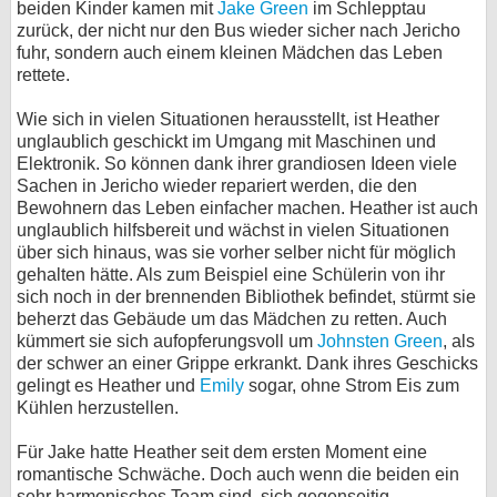
beiden Kinder kamen mit
Jake Green
im Schlepptau
zurück, der nicht nur den Bus wieder sicher nach Jericho
bei X
fuhr, sondern auch einem kleinen Mädchen das Leben
rettete.
bei Facebook
Wie sich in vielen Situationen herausstellt, ist Heather
unglaublich geschickt im Umgang mit Maschinen und
Kontakt
Elektronik. So können dank ihrer grandiosen Ideen viele
Sachen in Jericho wieder repariert werden, die den
Nutzungsbedingungen
Bewohnern das Leben einfacher machen. Heather ist auch
unglaublich hilfsbereit und wächst in vielen Situationen
Datenschutz
über sich hinaus, was sie vorher selber nicht für möglich
gehalten hätte. Als zum Beispiel eine Schülerin von ihr
Cookie-Einstellungen
sich noch in der brennenden Bibliothek befindet, stürmt sie
beherzt das Gebäude um das Mädchen zu retten. Auch
kümmert sie sich aufopferungsvoll um
Impressum
Johnsten Green
, als
der schwer an einer Grippe erkrankt. Dank ihres Geschicks
Desktop-Ansicht
gelingt es Heather und
Emily
sogar, ohne Strom Eis zum
myFanbase
Kühlen herzustellen.
Für Jake hatte Heather seit dem ersten Moment eine
romantische Schwäche. Doch auch wenn die beiden ein
sehr harmonisches Team sind, sich gegenseitig