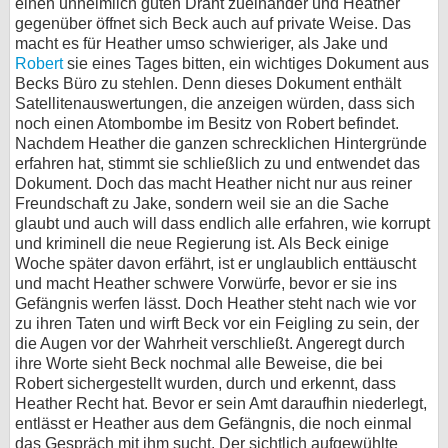
einen unheimlich guten Draht zueinander und Heather
gegenüber öffnet sich Beck auch auf private Weise. Das
macht es für Heather umso schwieriger, als Jake und
Robert
sie eines Tages bitten, ein wichtiges Dokument aus
Becks Büro zu stehlen. Denn dieses Dokument enthält
Satellitenauswertungen, die anzeigen würden, dass sich
noch einen Atombombe im Besitz von Robert befindet.
Nachdem Heather die ganzen schrecklichen Hintergründe
erfahren hat, stimmt sie schließlich zu und entwendet das
Dokument. Doch das macht Heather nicht nur aus reiner
Freundschaft zu Jake, sondern weil sie an die Sache
glaubt und auch will dass endlich alle erfahren, wie korrupt
und kriminell die neue Regierung ist. Als Beck einige
Woche später davon erfährt, ist er unglaublich enttäuscht
und macht Heather schwere Vorwürfe, bevor er sie ins
Gefängnis werfen lässt. Doch Heather steht nach wie vor
zu ihren Taten und wirft Beck vor ein Feigling zu sein, der
die Augen vor der Wahrheit verschließt. Angeregt durch
ihre Worte sieht Beck nochmal alle Beweise, die bei
Robert sichergestellt wurden, durch und erkennt, dass
Heather Recht hat. Bevor er sein Amt daraufhin niederlegt,
entlässt er Heather aus dem Gefängnis, die noch einmal
das Gespräch mit ihm sucht. Der sichtlich aufgewühlte