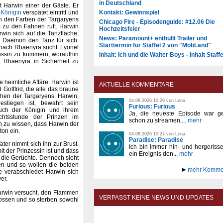
in Deutschland
t Harwin einer der Gäste. Er
e
Königin
verspätet eintritt und
Kontakt: Gewinnspiel
 in den Farben der Targaryens
Chicago Fire - Episodenguide: #12.06 Die
m zu den Fahnen ruft. Harwin
Hochzeitsfeier
win sich auf die Tanzfläche,
News: Paramount+ enthüllt Trailer und
t Daemon den Tanz für sich.
Starttermin für Staffel 2 von "MobLand"
t nach Rhaenyra sucht. Lyonel
essin zu kümmern, woraufhin
Inhalt: Ich und die Walter Boys - Inhalt Staffe
, Rhaenyra in Sicherheit zu
heimliche Affäre. Harwin ist
AKTUELLE KOMMENTARE
ottfrid, die alle das braune
ehen der Targaryens. Harwin,
04.08.2026 10:29 von Lena
stiegen ist, bewahrt sein
Furious: Furious
auch der Königin und ihrem
Ja, die neueste Episode war ge
chtsstunde der Prinzen im
schon zu streamen,...
mehr
n zu wissen, dass Harwin der
ton ein.
04.08.2026 10:27 von Lena
Paradise: Paradise
ter nimmt sich ihn zur Brust.
Ich bin immer hin- und hergeriss
it der Prinzessin ist und dass
ein Ereignis den...
mehr
 die Gerüchte. Dennoch sieht
en und so wollen die beiden
mehr Komme
e verabschiedet Harwin sich
er.
arwin versucht, den Flammen
VERPASST KEINE NEWS UND UPDATES
ossen und so sterben sowohl