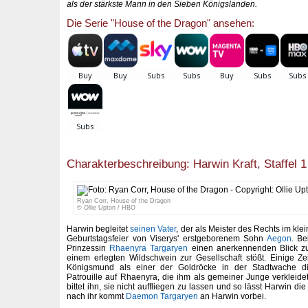
als der stärkste Mann in den Sieben Königslanden.
Die Serie "House of the Dragon" ansehen:
Charakterbeschreibung: Harwin Kraft, Staffel 1
Ryan Corr, House of the Dragon
© Ollie Upton / HBO
Harwin begleitet
seinen Vater
, der als Meister des Rechts im kl
Geburtstagsfeier von Viserys' erstgeborenem Sohn
Aegon
. Be
Prinzessin
Rhaenyra Targaryen
einen anerkennenden Blick zu,
einem erlegten Wildschwein zur Gesellschaft stößt. Einige Zeit
Königsmund als einer der Goldröcke in der Stadtwache die
Patrouille auf Rhaenyra, die ihm als gemeiner Junge verkleidet
bittet ihn, sie nicht auffliegen zu lassen und so lässt Harwin d
nach ihr kommt
Daemon Targaryen
an Harwin vorbei.