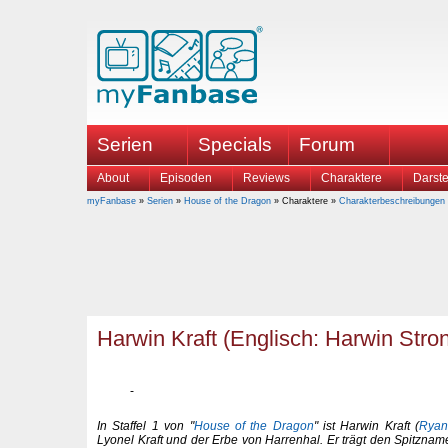
Serien
Specials
Forum
About
Episoden
Reviews
Charaktere
Darste
myFanbase
»
Serien
»
House of the Dragon
» Charaktere »
Charakterbeschreibungen
Harwin Kraft (Englisch: Harwin Stro
In Staffel 1 von "
House of the Dragon
" ist Harwin Kraft (
Ryan
Lyonel Kraft und der Erbe von Harrenhal. Er trägt den Spitznam