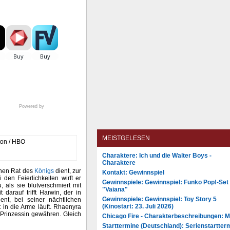
Powered by
MEISTGELESEN
Charaktere: Ich und die Walter Boys -
Charaktere
einen Rat des
Königs
dient, zur
Kontakt: Gewinnspiel
i den Feierlichkeiten wirft er
Gewinnspiele: Gewinnspiel: Funko Pop!-Set
 als sie blutverschmiert mit
"Vaiana"
 darauf trifft Harwin, der in
Gewinnspiele: Gewinnspiel: Toy Story 5
nt, bei seiner nächtlichen
(Kinostart: 23. Juli 2026)
 in die Arme läuft. Rhaenyra
ie Prinzessin gewähren. Gleich
Chicago Fire - Charakterbeschreibungen: 
Starttermine (Deutschland): Serienstartter