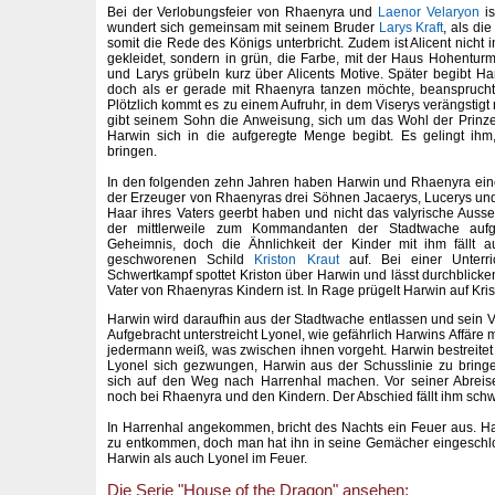
Bei der Verlobungsfeier von Rhaenyra und
Laenor Velaryon
is
wundert sich gemeinsam mit seinem Bruder
Larys Kraft
, als di
somit die Rede des Königs unterbricht. Zudem ist Alicent nicht
gekleidet, sondern in grün, die Farbe, mit der Haus Hohentur
und Larys grübeln kurz über Alicents Motive. Später begibt Har
doch als er gerade mit Rhaenyra tanzen möchte, beanspruch
Plötzlich kommt es zu einem Aufruhr, in dem Viserys verängstig
gibt seinem Sohn die Anweisung, sich um das Wohl der Prinz
Harwin sich in die aufgeregte Menge begibt. Es gelingt ihm
bringen.
In den folgenden zehn Jahren haben Harwin und Rhaenyra eine 
der Erzeuger von Rhaenyras drei Söhnen Jacaerys, Lucerys und G
Haar ihres Vaters geerbt haben und nicht das valyrische Auss
der mittlerweile zum Kommandanten der Stadtwache aufge
Geheimnis, doch die Ähnlichkeit der Kinder mit ihm fällt 
geschworenen Schild
Kriston Kraut
auf. Bei einer Unterri
Schwertkampf spottet Kriston über Harwin und lässt durchblicke
Vater von Rhaenyras Kindern ist. In Rage prügelt Harwin auf Kris
Harwin wird daraufhin aus der Stadtwache entlassen und sein Va
Aufgebracht unterstreicht Lyonel, wie gefährlich Harwins Affäre m
jedermann weiß, was zwischen ihnen vorgeht. Harwin bestreitet
Lyonel sich gezwungen, Harwin aus der Schusslinie zu bring
sich auf den Weg nach Harrenhal machen. Vor seiner Abreis
noch bei Rhaenyra und den Kindern. Der Abschied fällt ihm schw
In Harrenhal angekommen, bricht des Nachts ein Feuer aus. H
zu entkommen, doch man hat ihn in seine Gemächer eingeschl
Harwin als auch Lyonel im Feuer.
Die Serie "House of the Dragon" ansehen: