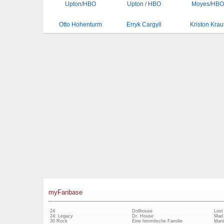
Otto Hohenturm
Erryk Cargyll
Kriston Krau
myFanbase
24
Dollhouse
Lost
24: Legacy
Dr. House
Mad
30 Rock
Eine himmlische Familie
Mani