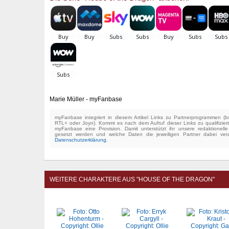
Marie Müller - myFanbase
myFanbase integriert in diesem Artikel Links zu Partnerprogrammen 
RTL+ oder Joyn). Kommt es nach dem Aufruf dieser Links zu qualifizier
myFanbase eine Provision. Damit unterstützt ihr unsere redaktionell
gesetzt werden und welche Daten die jeweiligen Partner dabei verar
Datenschutzerklärung
.
WEITERE CHARAKTERE AUS "HOUSE OF THE DRAGON"