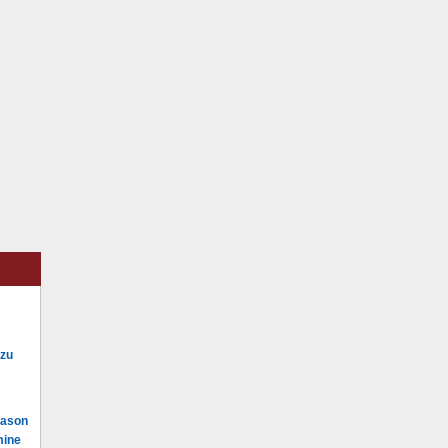
 zu
Mason
mine