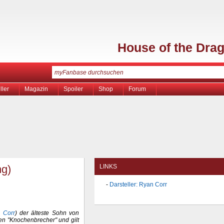
House of the Dra
ller
Magazin
Spoiler
Shop
Forum
ng)
LINKS
Darsteller: Ryan Corr
 Corr
) der älteste Sohn von
en "Knochenbrecher" und gilt