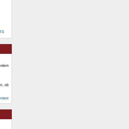
l 1
stern
en, ob
ntare