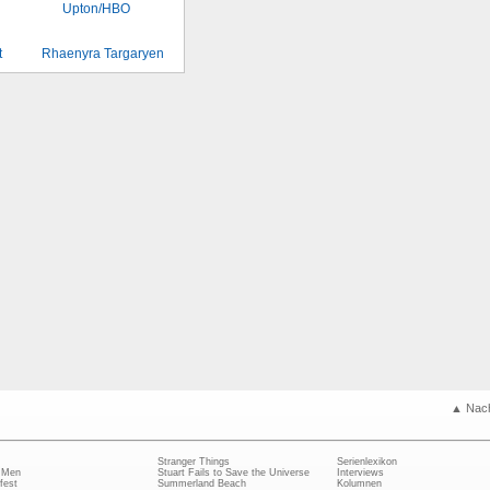
t
Rhaenyra Targaryen
▲ Nac
Stranger Things
Serienlexikon
 Men
Stuart Fails to Save the Universe
Interviews
fest
Summerland Beach
Kolumnen