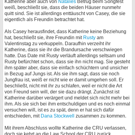
Katherine aber auch von
Natalies
Betrug beim Songfest
weiß, beschließt sie, dass die beiden Häuser nunmehr
quitt sind. Sie ist allerdings enttäuscht von Casey, die sie
eigentlich als Freundin betrachtet hat.
Als Casey herausfindet, dass Katherine keine Beziehung
hat, beschließt sie, ihre Freundin mit
Rusty
am
Valentinstag zu verkuppeln. Daraufhin verzeiht ihr
Katherine, dass sie ihr die Brandursache verschwiegen
hatte. Das Date mit Rusty verläuft allerdings seltsam und
Rusty befürchtet schon, dass sie ihn nicht mag. Sie gesteht
ihm später aber, dass sie einfach schüchtern und unsicher
in Bezug auf Jungs ist. Als sie ihm sagt, dass sie noch
Jungfrau ist, weiß er nicht wie er damit umgehen soll. Er
beschließt, nicht mit ihr zu schlafen, weil er nicht die Art
von Freund sein will, der sie dazu drängt. Zunächst ist
Katherine darüber verärgert und meldet sich nicht mehr bei
ihm. Als sie sich bei ihm entschuldigen und es noch einmal
versuchen will, ist es zu spät, denn er hat sich dafür
entschieden, mit
Dana Stockwell
zusammen zu kommen.
Mit ihrem Abschluss wollte Katherine die CRU verlassen,
doch sie kehrt an die Law School der CRU zurück.