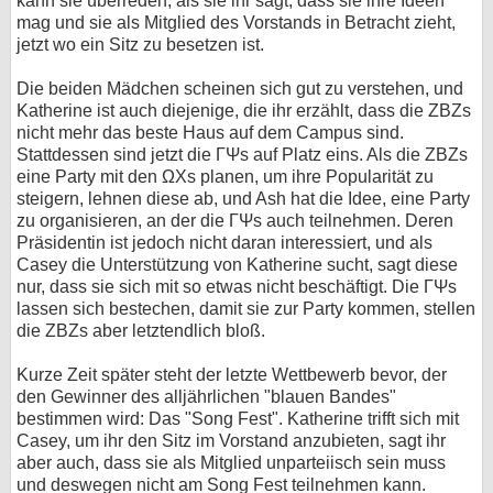
kann sie überreden, als sie ihr sagt, dass sie ihre Ideen
mag und sie als Mitglied des Vorstands in Betracht zieht,
jetzt wo ein Sitz zu besetzen ist.
Die beiden Mädchen scheinen sich gut zu verstehen, und
Katherine ist auch diejenige, die ihr erzählt, dass die ZBZs
nicht mehr das beste Haus auf dem Campus sind.
Stattdessen sind jetzt die ΓΨs auf Platz eins. Als die ZBZs
eine Party mit den ΩΧs planen, um ihre Popularität zu
steigern, lehnen diese ab, und Ash hat die Idee, eine Party
zu organisieren, an der die ΓΨs auch teilnehmen. Deren
Präsidentin ist jedoch nicht daran interessiert, und als
Casey die Unterstützung von Katherine sucht, sagt diese
nur, dass sie sich mit so etwas nicht beschäftigt. Die ΓΨs
lassen sich bestechen, damit sie zur Party kommen, stellen
die ZBZs aber letztendlich bloß.
Kurze Zeit später steht der letzte Wettbewerb bevor, der
den Gewinner des alljährlichen "blauen Bandes"
bestimmen wird: Das "Song Fest". Katherine trifft sich mit
Casey, um ihr den Sitz im Vorstand anzubieten, sagt ihr
aber auch, dass sie als Mitglied unparteiisch sein muss
und deswegen nicht am Song Fest teilnehmen kann.