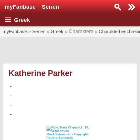
myFanbase
Serien
Serie suchen...
Greek
Home
SERIEN
myFanbase
»
Serien
»
Greek
» Charaktere »
Charakterbeschrei
Serien
Kolumnen
Interviews
Katherine Parker
Veranstaltungen
KULTUR
Specials
SERVICE
Gewinnspiele
Forum