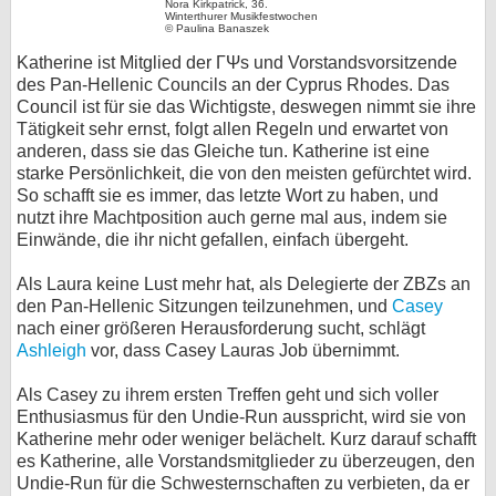
Nora Kirkpatrick, 36.
Winterthurer Musikfestwochen
bei X
© Paulina Banaszek
Katherine ist Mitglied der ΓΨs und Vorstandsvorsitzende
bei Facebook
des Pan-Hellenic Councils an der Cyprus Rhodes. Das
Council ist für sie das Wichtigste, deswegen nimmt sie ihre
Tätigkeit sehr ernst, folgt allen Regeln und erwartet von
Kontakt
anderen, dass sie das Gleiche tun. Katherine ist eine
starke Persönlichkeit, die von den meisten gefürchtet wird.
So schafft sie es immer, das letzte Wort zu haben, und
Nutzungsbedingungen
nutzt ihre Machtposition auch gerne mal aus, indem sie
Einwände, die ihr nicht gefallen, einfach übergeht.
Datenschutz
Als Laura keine Lust mehr hat, als Delegierte der ZBZs an
Cookie-Einstellungen
den Pan-Hellenic Sitzungen teilzunehmen, und
Casey
nach einer größeren Herausforderung sucht, schlägt
Impressum
Ashleigh
vor, dass Casey Lauras Job übernimmt.
Desktop-Ansicht
Als Casey zu ihrem ersten Treffen geht und sich voller
myFanbase
Enthusiasmus für den Undie-Run ausspricht, wird sie von
Katherine mehr oder weniger belächelt. Kurz darauf schafft
es Katherine, alle Vorstandsmitglieder zu überzeugen, den
Undie-Run für die Schwesternschaften zu verbieten, da er