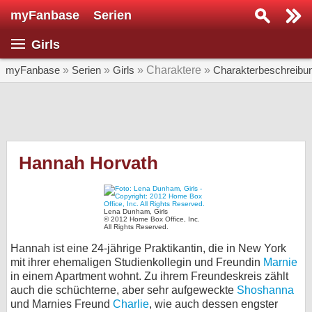
myFanbase
Serien
Serie suchen...
Girls
Home
SERIEN
myFanbase
»
Serien
»
Girls
» Charaktere »
Charakterbeschreibu
Serien
Kolumnen
Interviews
Hannah Horvath
Veranstaltungen
KULTUR
Lena Dunham, Girls
© 2012 Home Box Office, Inc.
Specials
All Rights Reserved.
Hannah ist eine 24-jährige Praktikantin, die in New York
SERVICE
mit ihrer ehemaligen Studienkollegin und Freundin
Marnie
Gewinnspiele
in einem Apartment wohnt. Zu ihrem Freundeskreis zählt
auch die schüchterne, aber sehr aufgeweckte
Shoshanna
Forum
und Marnies Freund
Charlie
, wie auch dessen engster