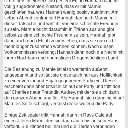
schreiben. In einem Club gesteht Elijah Hannah dann im
völlig zugedröhnten Zustand, dass er mit Marnie
geschlafen hat, was Hannah wenig positiv aufnimmt. Am
selben Abend konfrontiert Hannah dan noch Marnie mit
dieser Tatsache und wirft ihr vor eine schlechte Freundin
zu sein. Marnie bricht daraufhin in Tränen aus und gibt
selbst zu eine schlechte Freundin zu sein. Hannah gibt
dann auch noch Elijah zu verstehen, dass sie nun nicht
mehr länger zusammen wohnen können. Nach diesen
Vorkommnissen verbringt Hannah dann noch die Nacht mit
ihrem Nachbarn und ehemaligen Drogensüchtigen Laird.
Die Beziehung zu Marnie ist also weiterhin äußerst
angespannt und so lädt sie diese auch nur aus Höfflichkeit
zu einer von ihr und Elijah gegebenen Party ein. Diese
erscheint dann aber tatsächlich auf der Party und trifft dort
auf Charlies neue Freundin Audrey, mit der sie sich dann
den ganzen Abend angiftet. Als Hannah sich dann nicht auf
Marnies Seite schlägt, verlässt diese wütend die Party.
Einige Zeit später trifft Hannah dann in Rays Café auf
einen älteren Mann, den sie dann auch bis an sein Haus
verfolgt. Sie klingelt bei ihm und die Beiden verbringen