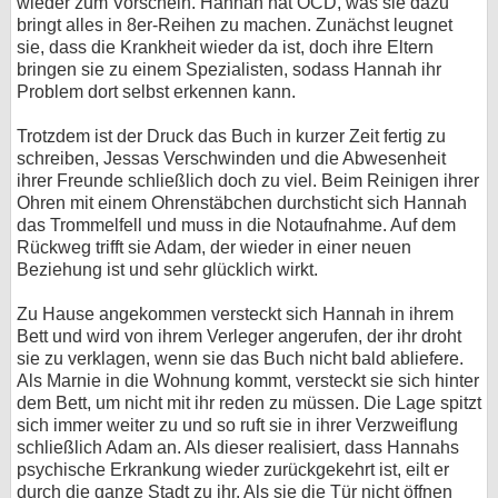
wieder zum Vorschein. Hannah hat OCD, was sie dazu
bringt alles in 8er-Reihen zu machen. Zunächst leugnet
sie, dass die Krankheit wieder da ist, doch ihre Eltern
bringen sie zu einem Spezialisten, sodass Hannah ihr
Problem dort selbst erkennen kann.
Trotzdem ist der Druck das Buch in kurzer Zeit fertig zu
schreiben, Jessas Verschwinden und die Abwesenheit
ihrer Freunde schließlich doch zu viel. Beim Reinigen ihrer
Ohren mit einem Ohrenstäbchen durchsticht sich Hannah
das Trommelfell und muss in die Notaufnahme. Auf dem
Rückweg trifft sie Adam, der wieder in einer neuen
Beziehung ist und sehr glücklich wirkt.
Zu Hause angekommen versteckt sich Hannah in ihrem
Bett und wird von ihrem Verleger angerufen, der ihr droht
sie zu verklagen, wenn sie das Buch nicht bald abliefere.
Als Marnie in die Wohnung kommt, versteckt sie sich hinter
dem Bett, um nicht mit ihr reden zu müssen. Die Lage spitzt
sich immer weiter zu und so ruft sie in ihrer Verzweiflung
schließlich Adam an. Als dieser realisiert, dass Hannahs
psychische Erkrankung wieder zurückgekehrt ist, eilt er
durch die ganze Stadt zu ihr. Als sie die Tür nicht öffnen