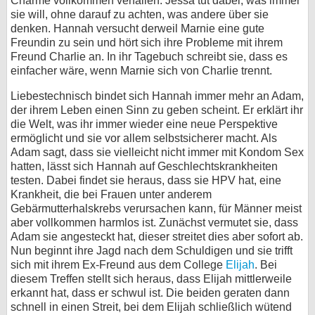
Charme vollkommen verfallen. Jessa tut dabei, was immer
sie will, ohne darauf zu achten, was andere über sie
denken. Hannah versucht derweil Marnie eine gute
Freundin zu sein und hört sich ihre Probleme mit ihrem
Freund Charlie an. In ihr Tagebuch schreibt sie, dass es
einfacher wäre, wenn Marnie sich von Charlie trennt.
Liebestechnisch bindet sich Hannah immer mehr an Adam,
der ihrem Leben einen Sinn zu geben scheint. Er erklärt ihr
die Welt, was ihr immer wieder eine neue Perspektive
ermöglicht und sie vor allem selbstsicherer macht. Als
Adam sagt, dass sie vielleicht nicht immer mit Kondom Sex
hatten, lässt sich Hannah auf Geschlechtskrankheiten
testen. Dabei findet sie heraus, dass sie HPV hat, eine
Krankheit, die bei Frauen unter anderem
Gebärmutterhalskrebs verursachen kann, für Männer meist
aber vollkommen harmlos ist. Zunächst vermutet sie, dass
Adam sie angesteckt hat, dieser streitet dies aber sofort ab.
Nun beginnt ihre Jagd nach dem Schuldigen und sie trifft
sich mit ihrem Ex-Freund aus dem College
Elijah
. Bei
diesem Treffen stellt sich heraus, dass Elijah mittlerweile
erkannt hat, dass er schwul ist. Die beiden geraten dann
schnell in einen Streit, bei dem Elijah schließlich wütend