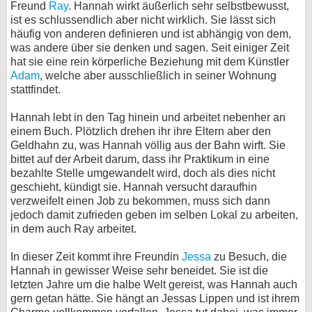
Freund
Ray
. Hannah wirkt äußerlich sehr selbstbewusst,
bei X
ist es schlussendlich aber nicht wirklich. Sie lässt sich
häufig von anderen definieren und ist abhängig von dem,
was andere über sie denken und sagen. Seit einiger Zeit
bei Facebook
hat sie eine rein körperliche Beziehung mit dem Künstler
Adam
, welche aber ausschließlich in seiner Wohnung
stattfindet.
Kontakt
Hannah lebt in den Tag hinein und arbeitet nebenher an
Nutzungsbedingungen
einem Buch. Plötzlich drehen ihr ihre Eltern aber den
Geldhahn zu, was Hannah völlig aus der Bahn wirft. Sie
Datenschutz
bittet auf der Arbeit darum, dass ihr Praktikum in eine
bezahlte Stelle umgewandelt wird, doch als dies nicht
Cookie-Einstellungen
geschieht, kündigt sie. Hannah versucht daraufhin
verzweifelt einen Job zu bekommen, muss sich dann
Impressum
jedoch damit zufrieden geben im selben Lokal zu arbeiten,
in dem auch Ray arbeitet.
Desktop-Ansicht
myFanbase
In dieser Zeit kommt ihre Freundin
Jessa
zu Besuch, die
Hannah in gewisser Weise sehr beneidet. Sie ist die
letzten Jahre um die halbe Welt gereist, was Hannah auch
gern getan hätte. Sie hängt an Jessas Lippen und ist ihrem