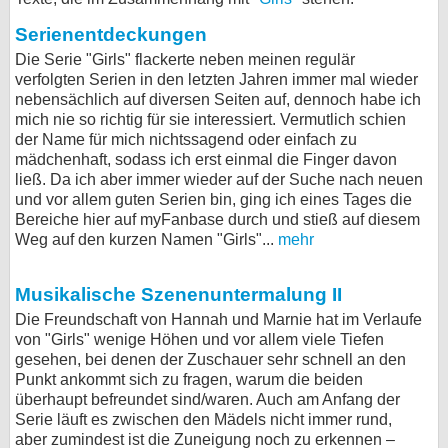
bei X
Serienentdeckungen
Die Serie "Girls" flackerte neben meinen regulär
bei Facebook
verfolgten Serien in den letzten Jahren immer mal wieder
nebensächlich auf diversen Seiten auf, dennoch habe ich
mich nie so richtig für sie interessiert. Vermutlich schien
Kontakt
der Name für mich nichtssagend oder einfach zu
mädchenhaft, sodass ich erst einmal die Finger davon
Nutzungsbedingungen
ließ. Da ich aber immer wieder auf der Suche nach neuen
und vor allem guten Serien bin, ging ich eines Tages die
Bereiche hier auf myFanbase durch und stieß auf diesem
Datenschutz
Weg auf den kurzen Namen "Girls"...
mehr
Cookie-Einstellungen
Musikalische Szenenuntermalung II
Impressum
Die Freundschaft von Hannah und Marnie hat im Verlaufe
von "Girls" wenige Höhen und vor allem viele Tiefen
Desktop-Ansicht
gesehen, bei denen der Zuschauer sehr schnell an den
myFanbase
Punkt ankommt sich zu fragen, warum die beiden
überhaupt befreundet sind/waren. Auch am Anfang der
Serie läuft es zwischen den Mädels nicht immer rund,
aber zumindest ist die Zuneigung noch zu erkennen –