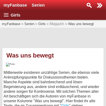
myFanbase
Serien
Serie suchen...
Girls
Home
SERIEN
myFanbase
»
Serien
»
Girls
» Magazin »
Was uns bewegt
Serien
Kolumnen
Interviews
Was uns bewegt
Veranstaltungen
KULTUR
Mittlerweile existieren unzählige Serien, die ebenso viele
Specials
Anknüpfungspunkte für Diskussionsthemen bieten.
Manche Aspekte sind bahnbrechend und lösen
SERVICE
Begeisterung aus, andere sind enttäuschend, und wieder
andere sorgen für Kontroverse. Mit solchen Themen aller
Gewinnspiele
Art beschäftigen sich die Autoren von myFanbase in
unserer Kolumne "Was uns bewegt". Hier findet ihr alle
Forum
Texte, die im Zusammenhang mit "
Girls
" stehen.