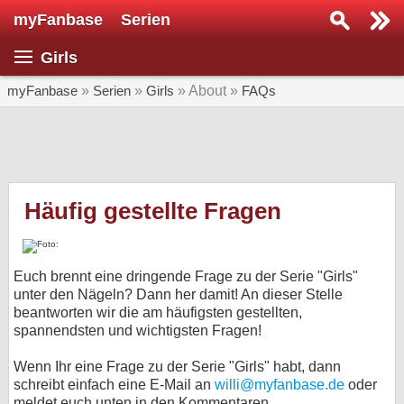
myFanbase
Serien
Serie suchen...
Girls
Home
SERIEN
myFanbase
»
Serien
»
Girls
» About »
FAQs
Serien
Kolumnen
Interviews
Häufig gestellte Fragen
Veranstaltungen
KULTUR
Euch brennt eine dringende Frage zu der Serie "Girls"
Specials
unter den Nägeln? Dann her damit! An dieser Stelle
beantworten wir die am häufigsten gestellten,
SERVICE
spannendsten und wichtigsten Fragen!
Gewinnspiele
Wenn Ihr eine Frage zu der Serie "Girls" habt, dann
schreibt einfach eine E-Mail an
willi@myfanbase.de
oder
Forum
meldet euch unten in den Kommentaren.