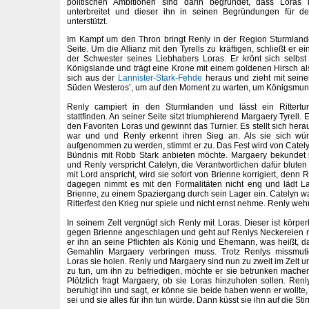
politischen Ambitionen sind darin begründet, dass Loras
unterbreitet und dieser ihn in seinen Begründungen für 
unterstützt.
Im Kampf um den Thron bringt Renly in der Region Sturmland
Seite. Um die Allianz mit den Tyrells zu kräftigen, schließt er e
der Schwester seines Liebhabers Loras. Er krönt sich selb
Königslande und trägt eine Krone mit einem goldenen Hirsch a
sich aus der
Lannister-Stark-Fehde
heraus und zieht mit sein
Süden Westeros’, um auf den Moment zu warten, um Königsmun
Renly campiert in den Sturmlanden und lässt ein Rittertur
stattfinden. An seiner Seite sitzt triumphierend Margaery Tyrell. 
den Favoriten Loras und gewinnt das Turnier. Es stellt sich her
war und und Renly erkennt ihren Sieg an. Als sie sich wün
aufgenommen zu werden, stimmt er zu. Das Fest wird von Catelyn
Bündnis mit Robb Stark anbieten möchte. Margaery bekundet 
und Renly verspricht Catelyn, die Verantwortlichen dafür bluten
mit Lord anspricht, wird sie sofort von Brienne korrigiert, denn 
dagegen nimmt es mit den Formalitäten nicht eng und lädt Lad
Brienne, zu einem Spaziergang durch sein Lager ein. Catelyn wa
Ritterfest den Krieg nur spiele und nicht ernst nehme. Renly wehr
In seinem Zelt vergnügt sich Renly mit Loras. Dieser ist körpe
gegen Brienne angeschlagen und geht auf Renlys Neckereien nic
er ihn an seine Pflichten als König und Ehemann, was heißt, da
Gemahlin Margaery verbringen muss. Trotz Renlys missmut
Loras sie holen. Renly und Margaery sind nun zu zweit im Zelt und
zu tun, um ihn zu befriedigen, möchte er sie betrunken mach
Plötzlich fragt Margaery, ob sie Loras hinzuholen sollen. Renl
beruhigt ihn und sagt, er könne sie beide haben wenn er wollte
sei und sie alles für ihn tun würde. Dann küsst sie ihn auf die Stir