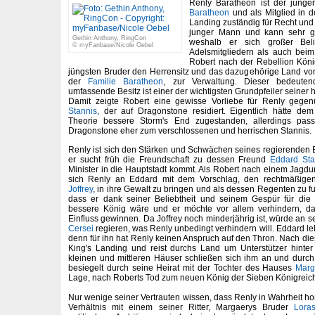
Renly Baratheon ist der jüng
Baratheon
und als Mitglied in 
Landing zuständig für Recht und 
junger Mann und kann sehr g
Gethin Anthony, RingCon
weshalb er sich großer Beli
© myFanbase/Nicole Oebel
Adelsmitgliedern als auch beim 
Robert nach der Rebellion Kön
jüngsten Bruder den Herrensitz und das dazugehörige Land vo
der
Familie Baratheon
, zur Verwaltung. Dieser bedeute
umfassende Besitz ist einer der wichtigsten Grundpfeiler seiner 
Damit zeigte Robert eine gewisse Vorliebe für Renly gegen
Stannis
, der auf Dragonstone residiert. Eigentlich hätte de
Theorie bessere Storm's End zugestanden, allerdings pas
Dragonstone eher zum verschlossenen und herrischen Stannis.
Renly ist sich den Stärken und Schwächen seines regierenden 
er sucht früh die Freundschaft zu dessen Freund
Eddard Sta
Minister in die Hauptstadt kommt. Als Robert nach einem Jagdun
sich Renly an Eddard mit dem Vorschlag, den rechtmäßigen
Joffrey
, in ihre Gewalt zu bringen und als dessen Regenten zu fu
dass er dank seiner Beliebtheit und seinem Gespür für di
bessere König wäre und er möchte vor allem verhindern, da
Einfluss gewinnen. Da Joffrey noch minderjährig ist, würde an se
Cersei
regieren, was Renly unbedingt verhindern will. Eddard l
denn für ihn hat Renly keinen Anspruch auf den Thron. Nach die
King's Landing und reist durchs Land um Unterstützer hinter
kleinen und mittleren Häuser schließen sich ihm an und durch 
besiegelt durch seine Heirat mit der Tochter des Hauses
Marg
Lage, nach Roberts Tod zum neuen König der Sieben Königreic
Nur wenige seiner Vertrauten wissen, dass Renly in Wahrheit ho
Verhältnis mit einem seiner Ritter, Margaerys Bruder
Loras