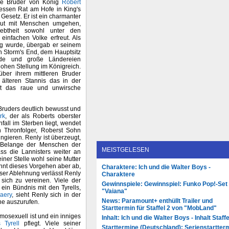
ere Bruder von König
Robert
dessen Rat am Hofe in King's
Gesetz. Er ist ein charmanter
ut mit Menschen umgehen,
ebtheit sowohl unter den
einfachen Volke erfreut. Als
ig wurde, übergab er seinem
n Storm's End, dem Hauptsitz
nde und große Ländereien
hohen Stellung im Königreich.
über ihrem mittleren Bruder
m älteren Stannis das in der
st das raue und unwirsche
Bruders deutlich bewusst und
rk
, der als Roberts oberster
fall im Sterben liegt, wendet
 Thronfolger, Roberst Sohn
ngieren. Renly ist überzeugt,
e Belange der Menschen der
MEISTGELESEN
ss die Lannisters weiter an
iner Stelle wohl seine Mutter
ehnt dieses Vorgehen aber ab,
Charaktere: Ich und die Walter Boys -
ser Ablehnung verlässt Renly
Charaktere
 sich zu vereinen. Viele der
Gewinnspiele: Gewinnspiel: Funko Pop!-Set
ein Bündnis mit den Tyrells,
"Vaiana"
aery
, sieht Renly sich in der
News: Paramount+ enthüllt Trailer und
he auszurufen.
Starttermin für Staffel 2 von "MobLand"
mosexuell ist und ein inniges
Inhalt: Ich und die Walter Boys - Inhalt Staffe
 Tyrell
pflegt. Viele seiner
Starttermine (Deutschland): Serienstartter