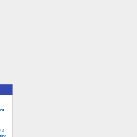
 zu
l 2
mine