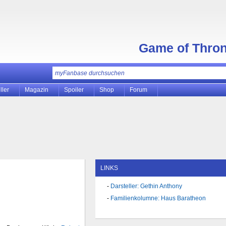
Game of Thro
ller
Magazin
Spoiler
Shop
Forum
LINKS
Darsteller: Gethin Anthony
Familienkolumne: Haus Baratheon