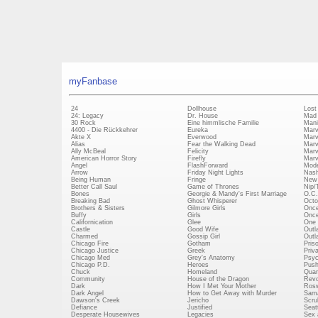
myFanbase
24
Dollhouse
Lost
24: Legacy
Dr. House
Mad
30 Rock
Eine himmlische Familie
Mani
4400 - Die Rückkehrer
Eureka
Marv
Akte X
Everwood
Marv
Alias
Fear the Walking Dead
Marv
Ally McBeal
Felicity
Marv
American Horror Story
Firefly
Marv
Angel
FlashForward
Mode
Arrow
Friday Night Lights
Nash
Being Human
Fringe
New 
Better Call Saul
Game of Thrones
Nip/
Bones
Georgie & Mandy's First Marriage
O.C.
Breaking Bad
Ghost Whisperer
Octo
Brothers & Sisters
Gilmore Girls
Once
Buffy
Girls
Once
Californication
Glee
One 
Castle
Good Wife
Outl
Charmed
Gossip Girl
Outl
Chicago Fire
Gotham
Pris
Chicago Justice
Greek
Priv
Chicago Med
Grey's Anatomy
Psy
Chicago P.D.
Heroes
Push
Chuck
Homeland
Quan
Community
House of the Dragon
Revo
Dark
How I Met Your Mother
Rosw
Dark Angel
How to Get Away with Murder
Sam
Dawson's Creek
Jericho
Scru
Defiance
Justified
Seatt
Desperate Housewives
Legacies
Sex 