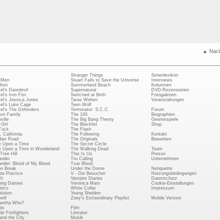
▲ Nac
Stranger Things
Serienlexikon
 Men
Stuart Fails to Save the Universe
Interviews
fest
Summerland Beach
Kolumnen
el's Daredevil
Supernatural
DVD-Rezensionen
el's Iron Fist
Switched at Birth
Fotogalerien
el's Jessica Jones
Taras Welten
Veranstaltungen
el's Luke Cage
Teen Wolf
el's The Defenders
Terminator: S.C.C.
Forum
rn Family
The 100
Biographien
ville
The Big Bang Theory
Gewinnspiele
Girl
The Blacklist
Shop
Tuck
The Flash
, California
The Following
Kontakt
ber Road
The Originals
Bewerben
 Upon a Time
The Secret Circle
 Upon a Time in Wonderland
The Walking Dead
Team
Tree Hill
This Is Us
Presse
ander
Tru Calling
Unternehmen
ander: Blood of My Blood
True Blood
on Break
Under the Dome
Netiquette
ate Practice
V - Die Besucher
Nutzungsbedingungen
ch
Vampire Diaries
Datenschutz
ing Daisies
Veronica Mars
Cookie-Einstellungen
tico
White Collar
Impressum
lution
Young Sheldon
ell
Zoey's Extraordinary Playlist
Mobile Version
antha Who?
bs
Film
le Firefighters
Literatur
and the City
Musik