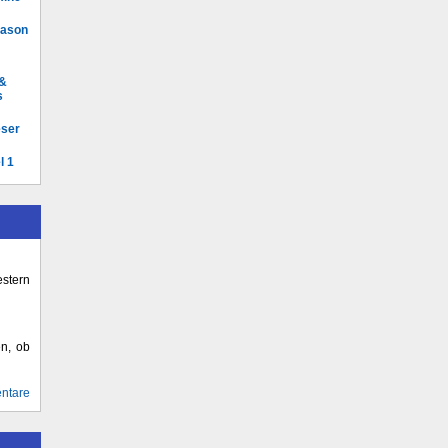
Mason
 &
s
eser
l 1
stern
en, ob
ntare