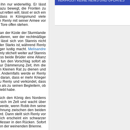
VERPASST KEINE NEWS UND UPDATES
n nur widerwillig. Er lässt
 dazu bewegt, die Fronten zu
retten will, lässt er sich ein
, dass in Königsmund viele
n Renly mit seiner Armee vor
 Tore offen stehen.
n an der Küste der Sturmlande
utieren, wer der rechtmäßige
 lässt sich von Stannis nicht
der Starks ist, während Renly
nger lustig macht.
Melisandre
ly stichelt weiter auf Stannis
ass beide Brüder eine Allianz
 tun den Vorschlag sofort ab
zur Dämmerung Zeit, ihm die
im Kleinen Rat zu dienen und
. Andernfalls werde er Renly
s daran, dass er mehr Krieger
 zu Renly und verkündet, dass
h als zu seinen Begleitern, ob
iebt habe.
 sich den König des Nordens
 sich im Zelt und wacht über
n werde, wenn Robb ihm seine
rsöhnung zwischen den beiden
rd. Dann stellt sich Renly vor
lich erscheint ein schwarzer
Messer in den Rücken. Sofort
rmen der weinenden Brienne.