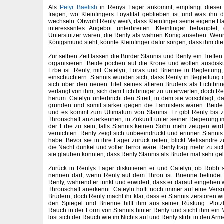
Als
Petyr Baelish
in Renys Lager ankommt, empfängt dieser ih
fragen, wo Kleinfingers Loyalität geblieben ist und was ihn
wechseln. Obwohl Renly weiß, dass Kleinfinger seine eigene Haut 
interessantes Angebot unterbreiten. Kleinfinger behauptet
Unterstützer wären, die Renly als wahren König ansehen. Wen
Königsmund steht, könnte Kleinfinger dafür sorgen, dass ihm die
Zur selben Zeit lassen die Bürder Stannis und Renly ein Treffe
organisieren. Beide pochen auf die Krone und wollen ausdisk
Erbe ist. Renly, mit Catelyn, Loras und Brienne in Begleitung,
einschüchtern. Stannis wundert sich, dass Renly in Begleitung 
sich über den neuen Titel seines älteren Bruders als Lichtbri
verlangt von ihm, sich dem Lichtbringer zu unterwerfen, doch Ren
herum. Catelyn unterbricht den Streit, in dem sie vorschlägt, d
gründen und somit stärker gegen die Lannisters wären. Beide
und es kommt zum Ultimatum von Stannis. Er gibt Renly bis 
Thronschaft anzuerkennen, in Zukunft unter seiner Regierung 
der Erbe zu sein, falls Stannis keinen Sohn mehr zeugen wird
vernichten. Renly zeigt sich unbeeindruckt und erinnert Stanni
habe. Bevor sie in ihre Lager zurück reiten, blickt Melisandre
die Nacht dunkel und voller Terror wäre. Renly fragt mehr zu sic
sie glauben könnten, dass Renly Stannis als Bruder mal sehr gel
Zurück in Renlys Lager diskutieren er und Catelyn, ob Robb
nennen darf, wenn Renly auf dem Thron ist. Brienne befindet
Renly, während er trinkt und erwidert, dass er darauf eingehe
Thronschaft anerkennt. Cateyln hofft noch immer auf eine Ve
Brüdern, doch Renly macht ihr klar, dass er Stannis zerstören wi
den Spiegel und Brienne hilft ihm aus seiner Rüstung. Plötz
Rauch in der Form von Stannis hinter Renly und sticht ihm ein 
löst sich der Rauch wie im Nichts auf und Renly stirbt in den A