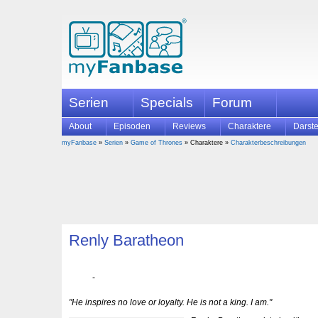
Serien
Specials
Forum
About
Episoden
Reviews
Charaktere
Darste
myFanbase
»
Serien
»
Game of Thrones
» Charaktere »
Charakterbeschreibungen
Renly Baratheon
"He inspires no love or loyalty. He is not a king. I am."