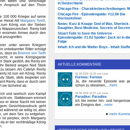
 ihm Ideen und Vorschläge
in Deutschland
den Anspruch auf den Thron
Chicago Fire - Charakterbeschreibungen: 
Chicago Fire - Episodenguide: #12.06 Die
e 100 000 Krieger auf seine
Hochzeitsfeier
ine Heirat mit
Margaery Tyrell
,
News: Kurz & Knapp: God of War, Sherlock
st zum König von der Sieben
Daughter, Best Medicine, Secrets of Secret
ls Wappenzeichen. Renly hält
er enormen Armee durch den
Stuart Fails to Save the Universe -
d anzugreifen.
Episodenguide: #1.02 Spoiler: Zack ist in di
Folge
nier unter seinen Kriegern
Inhalt: Ich und die Walter Boys - Inhalt Staffe
Ein unbekannter Ritter schlägt
aus, dass es
Brienne von Tarth
scht, in seine Königsgarde
 Stark gestört, die Renly ein
AKTUELLE KOMMENTARE
ihr Beileid wegen Ned Stark
 zu lassen. Als Catelyn Renly
Renly ist nun ein König. Renly
04.08.2026 10:29 von Lena
Furious: Furious
y Stark, stets begleitet von
Ja, die neueste Episode war ge
rnt Renly, dass er durch sein
schon zu streamen,...
mehr
t sie lächelnd ab.
04.08.2026 10:27 von Lena
rlich und seelisch vom Kampf
Paradise: Paradise
ht ein. Stattdessen erinnert
Ich bin immer hin- und hergeriss
ss er diese Nacht mit seiner
ein Ereignis den...
mehr
igem Gesichtsausdruck geht
 während sie willig ist, alles
mehr Komme
en, um dem Sex zu entgehen.
y ist perplex, doch Margaery
, da er der rechtmäßige König
n.