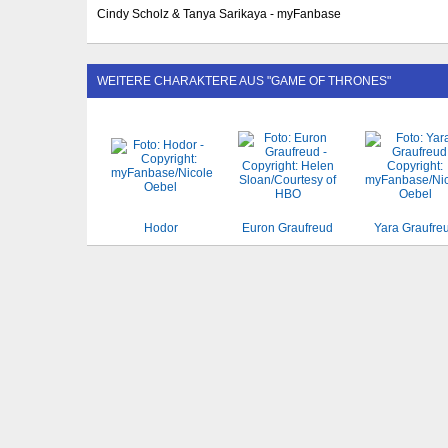
Cindy Scholz & Tanya Sarikaya - myFanbase
WEITERE CHARAKTERE AUS "GAME OF THRONES"
Hodor
Euron Graufreud
Yara Graufre