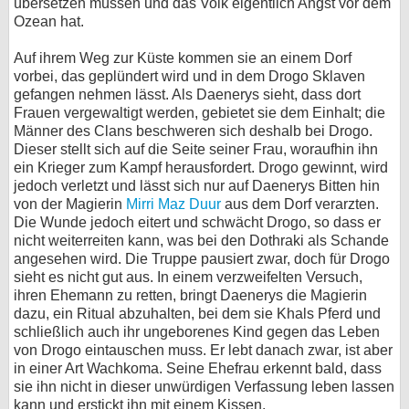
übersetzen müssen und das Volk eigentlich Angst vor dem
Ozean hat.
Auf ihrem Weg zur Küste kommen sie an einem Dorf
vorbei, das geplündert wird und in dem Drogo Sklaven
gefangen nehmen lässt. Als Daenerys sieht, dass dort
Frauen vergewaltigt werden, gebietet sie dem Einhalt; die
Männer des Clans beschweren sich deshalb bei Drogo.
Dieser stellt sich auf die Seite seiner Frau, woraufhin ihn
ein Krieger zum Kampf herausfordert. Drogo gewinnt, wird
jedoch verletzt und lässt sich nur auf Daenerys Bitten hin
von der Magierin
Mirri Maz Duur
aus dem Dorf verarzten.
Die Wunde jedoch eitert und schwächt Drogo, so dass er
nicht weiterreiten kann, was bei den Dothraki als Schande
angesehen wird. Die Truppe pausiert zwar, doch für Drogo
sieht es nicht gut aus. In einem verzweifelten Versuch,
ihren Ehemann zu retten, bringt Daenerys die Magierin
dazu, ein Ritual abzuhalten, bei dem sie Khals Pferd und
schließlich auch ihr ungeborenes Kind gegen das Leben
von Drogo eintauschen muss. Er lebt danach zwar, ist aber
in einer Art Wachkoma. Seine Ehefrau erkennt bald, dass
sie ihn nicht in dieser unwürdigen Verfassung leben lassen
kann und erstickt ihn mit einem Kissen.