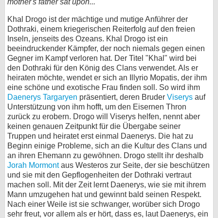
mother's father sat upon..."
bei X
Khal Drogo ist der mächtige und mutige Anführer der
Dothraki, einem kriegerischen Reiterfolg auf den freien
bei Facebook
Inseln, jenseits des Ozeans. Khal Drogo ist ein
beeindruckender Kämpfer, der noch niemals gegen einen
Gegner im Kampf verloren hat. Der Titel "Khal" wird bei
Kontakt
den Dothraki für den König des Clans verwendet. Als er
heiraten möchte, wendet er sich an Illyrio Mopatis, der ihm
Nutzungsbedingungen
eine schöne und exotische Frau finden soll. So wird ihm
Daenerys Targaryen
präsentiert, deren Bruder
Viserys
auf
Unterstützung von ihm hofft, um den Eisernen Thron
Datenschutz
zurück zu erobern. Drogo will Viserys helfen, nennt aber
keinen genauen Zeitpunkt für die Übergabe seiner
Cookie-Einstellungen
Truppen und heiratet erst einmal Daenerys. Die hat zu
Beginn einige Probleme, sich an die Kultur des Clans und
Impressum
an ihren Ehemann zu gewöhnen. Drogo stellt ihr deshalb
Jorah Mormont
aus Westeros zur Seite, der sie beschützen
Desktop-Ansicht
und sie mit den Gepflogenheiten der Dothraki vertraut
myFanbase
machen soll. Mit der Zeit lernt Daenerys, wie sie mit ihrem
Mann umzugehen hat und gewinnt bald seinen Respekt.
Nach einer Weile ist sie schwanger, worüber sich Drogo
sehr freut, vor allem als er hört, dass es, laut Daenerys, ein