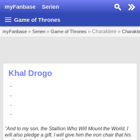
myFanbase
Serien
Serie suchen...
Game of Thrones
Home
SERIEN
myFanbase
»
Serien
»
Game of Thrones
» Charaktere »
Charakt
Serien
Kolumnen
Interviews
Khal Drogo
Veranstaltungen
KULTUR
Specials
SERVICE
Gewinnspiele
"And to my son, the Stallion Who Will Mount the World, I
will also pledge a gift. I will give him the iron chair that his
Forum