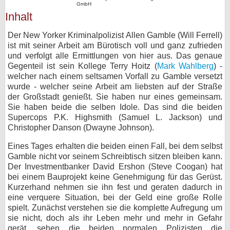
GmbH
Inhalt
Der New Yorker Kriminalpolizist Allen Gamble (Will Ferrell)
ist mit seiner Arbeit am Bürotisch voll und ganz zufrieden
und verfolgt alle Ermittlungen von hier aus. Das genaue
Gegenteil ist sein Kollege Terry Hoitz (
Mark Wahlberg
) -
welcher nach einem seltsamen Vorfall zu Gamble versetzt
wurde - welcher seine Arbeit am liebsten auf der Straße
der Großstadt genießt. Sie haben nur eines gemeinsam.
Sie haben beide die selben Idole. Das sind die beiden
Supercops P.K. Highsmith (Samuel L. Jackson) und
Christopher Danson (Dwayne Johnson).
Eines Tages erhalten die beiden einen Fall, bei dem selbst
Gamble nicht vor seinem Schreibtisch sitzen bleiben kann.
Der Investmentbanker David Ershon (Steve Coogan) hat
bei einem Bauprojekt keine Genehmigung für das Gerüst.
Kurzerhand nehmen sie ihn fest und geraten dadurch in
eine verquere Situation, bei der Geld eine große Rolle
spielt. Zunächst verstehen sie die komplette Aufregung um
sie nicht, doch als ihr Leben mehr und mehr in Gefahr
gerät, sehen die beiden normalen Polizisten die