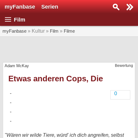
myFanbase
Serien
Serie suchen...
Film
Home
SERIEN
myFanbase
» Kultur »
Film
»
Filme
Serien
Kolumnen
Adam McKay
Bewertung
Interviews
Etwas anderen Cops, Die
Veranstaltungen
KULTUR
0
Specials
SERVICE
Gewinnspiele
Forum
"Wären wir wilde Tiere, würd' ich dich angreifen, selbst