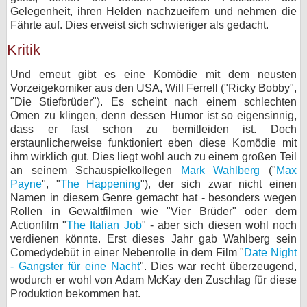
Gelegenheit, ihren Helden nachzueifern und nehmen die
Fährte auf. Dies erweist sich schwieriger als gedacht.
Kritik
Und erneut gibt es eine Komödie mit dem neusten
Vorzeigekomiker aus den USA, Will Ferrell ("Ricky Bobby",
"Die Stiefbrüder"). Es scheint nach einem schlechten
Omen zu klingen, denn dessen Humor ist so eigensinnig,
dass er fast schon zu bemitleiden ist. Doch
erstaunlicherweise funktioniert eben diese Komödie mit
ihm wirklich gut. Dies liegt wohl auch zu einem großen Teil
an seinem Schauspielkollegen
Mark Wahlberg
("
Max
Payne
", "
The Happening
"), der sich zwar nicht einen
Namen in diesem Genre gemacht hat - besonders wegen
Rollen in Gewaltfilmen wie "Vier Brüder" oder dem
Actionfilm "
The Italian Job
" - aber sich diesen wohl noch
verdienen könnte. Erst dieses Jahr gab Wahlberg sein
Comedydebüt in einer Nebenrolle in dem Film "
Date Night
- Gangster für eine Nacht
". Dies war recht überzeugend,
wodurch er wohl von Adam McKay den Zuschlag für diese
Produktion bekommen hat.