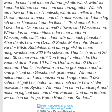
wenn du nicht Teil meiner Nahrungskette wärst, würd' ich
bei X
keinerlei Mühen scheuen, um dich anzugreifen. Wär ich
ein Löwe und du ein Thunfisch, würde ich mitten in den
Ozean rausschwimmen, und dich auffressen! Und dann leg
bei Facebook
ich deine Thunfischfreundin flach." - "Erst einmal. Ein
Löwe der im Ozean schwimmt? Löwen sind Wasserscheu.
Würde das an einem Fluss oder einer anderen
Kontakt
Wasserquelle stattfinden, dann wär das noch plausibel.
Aber du als Löwe im Ozean? Sechs Meter hohe Wellen,
Nutzungsbedingungen
vor der Küste Südafrikas und dann greifst du einen
ausgewachsenen 362 Kilo schweren Thunfisch an und 20
Datenschutz
oder 30 seiner Freunde? Den Kampf verlierst du. Den
verlierst du in 9 von 10 Fällen. Und was dann? Du bist
Cookie-Einstellungen
unserem Thunfischschwarm zu nahe gekommen und wir
sind jetzt auf den Geschmack gekommen. Wir reden
Impressum
miteinander, wir kommunizieren und sagen uns: "Löwe
schmeckt gut! Los, holen wir uns noch mehr Löwe." Wir
Desktop-Ansicht
entwickeln ein System. Wir errichten einen Landekopf, und
myFanbase
machen jagt auf dich und deine Familie. Und dann treiben
wir euch in die Enge. Euren Rudel, eure Kinder..."
© 2010 Sony Pictures Releasing