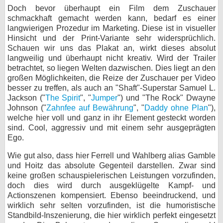
Doch bevor überhaupt ein Film dem Zuschauer
schmackhaft gemacht werden kann, bedarf es einer
langwierigen Prozedur im Marketing. Diese ist in visueller
Hinsicht und der Print-Variante sehr widersprüchlich.
Schauen wir uns das Plakat an, wirkt dieses absolut
langweilig und überhaupt nicht kreativ. Wird der Trailer
betrachtet, so liegen Welten dazwischen. Dies liegt an den
großen Möglichkeiten, die Reize der Zuschauer per Video
besser zu treffen, als auch an "Shaft"-Superstar Samuel L.
Jackson ("
The Spirit
", "
Jumper
") und "The Rock" Dwayne
Johnson ("
Zahnfee auf Bewährung
", "
Daddy ohne Plan
"),
welche hier voll und ganz in ihr Element gesteckt worden
sind. Cool, aggressiv und mit einem sehr ausgeprägten
Ego.
Wie gut also, dass hier Ferrell und Wahlberg alias Gamble
und Hoitz das absolute Gegenteil darstellen. Zwar sind
keine großen schauspielerischen Leistungen vorzufinden,
doch dies wird durch ausgeklügelte Kampf- und
Actionszenen kompensiert. Ebenso beeindruckend, und
wirklich sehr selten vorzufinden, ist die humoristische
Standbild-Inszenierung, die hier wirklich perfekt eingesetzt