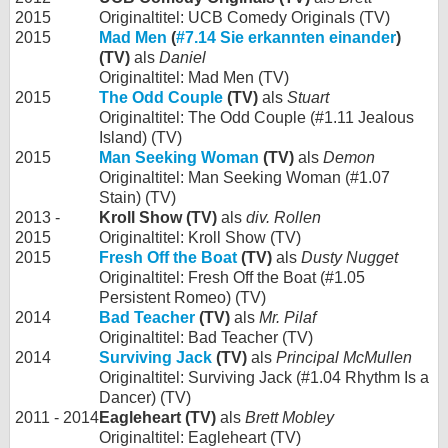
2015
Originaltitel: UCB Comedy Originals (TV)
2015
Mad Men
(
#7.14 Sie erkannten einander
)
(TV)
als
Daniel
Originaltitel: Mad Men (TV)
2015
The Odd Couple
(TV)
als
Stuart
Originaltitel: The Odd Couple (#1.11 Jealous
Island) (TV)
2015
Man Seeking Woman
(TV)
als
Demon
Originaltitel: Man Seeking Woman (#1.07
Stain) (TV)
2013 -
Kroll Show (TV)
als
div. Rollen
2015
Originaltitel: Kroll Show (TV)
2015
Fresh Off the Boat
(TV)
als
Dusty Nugget
Originaltitel: Fresh Off the Boat (#1.05
Persistent Romeo) (TV)
2014
Bad Teacher
(TV)
als
Mr. Pilaf
Originaltitel: Bad Teacher (TV)
2014
Surviving Jack
(TV)
als
Principal McMullen
Originaltitel: Surviving Jack (#1.04 Rhythm Is a
Dancer) (TV)
2011 - 2014
Eagleheart (TV)
als
Brett Mobley
Originaltitel: Eagleheart (TV)