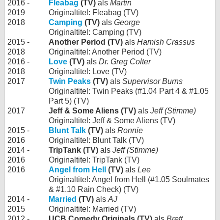
2016 -
Fleabag
(TV)
als
Martin
2019
Originaltitel: Fleabag (TV)
2018
Camping
(TV)
als
George
Originaltitel: Camping (TV)
2015 -
Another Period (TV)
als
Hamish Crassus
2018
Originaltitel: Another Period (TV)
2016 -
Love
(TV)
als
Dr. Greg Colter
2018
Originaltitel: Love (TV)
2017
Twin Peaks
(TV)
als
Supervisor Burns
Originaltitel: Twin Peaks (#1.04 Part 4 & #1.05
Part 5) (TV)
2017
Jeff & Some Aliens (TV)
als
Jeff (Stimme)
Originaltitel: Jeff & Some Aliens (TV)
2015 -
Blunt Talk
(TV)
als
Ronnie
2016
Originaltitel: Blunt Talk (TV)
2014 -
TripTank (TV)
als
Jeff (Stimme)
2016
Originaltitel: TripTank (TV)
2016
Angel from Hell
(TV)
als
Lee
Originaltitel: Angel from Hell (#1.05 Soulmates
& #1.10 Rain Check) (TV)
2014 -
Married
(TV)
als
AJ
2015
Originaltitel: Married (TV)
2012 -
UCB Comedy Originals (TV)
als
Brett