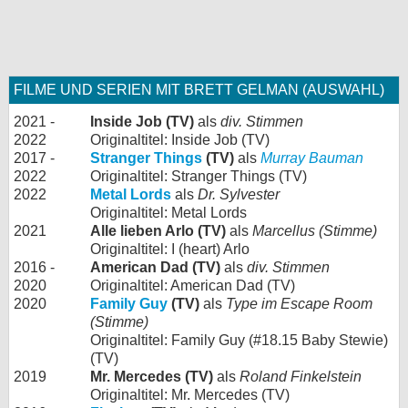
FILME UND SERIEN MIT BRETT GELMAN (AUSWAHL)
2021 -
Inside Job (TV)
als
div. Stimmen
2022
Originaltitel: Inside Job (TV)
2017 -
Stranger Things
(TV)
als
Murray Bauman
2022
Originaltitel: Stranger Things (TV)
2022
Metal Lords
als
Dr. Sylvester
Originaltitel: Metal Lords
2021
Alle lieben Arlo (TV)
als
Marcellus (Stimme)
Originaltitel: I (heart) Arlo
2016 -
American Dad (TV)
als
div. Stimmen
2020
Originaltitel: American Dad (TV)
2020
Family Guy
(TV)
als
Type im Escape Room
(Stimme)
Originaltitel: Family Guy (#18.15 Baby Stewie)
(TV)
2019
Mr. Mercedes (TV)
als
Roland Finkelstein
Originaltitel: Mr. Mercedes (TV)