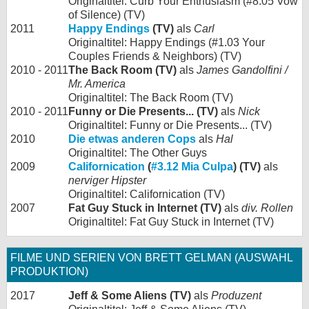
Originaltitel: Curb Your Enthusiasm (#8.05 Vow
of Silence) (TV)
2011
Happy Endings
(TV)
als
Carl
Originaltitel: Happy Endings (#1.03 Your
Couples Friends & Neighbors) (TV)
2010 - 2011
The Back Room (TV)
als
James Gandolfini /
Mr. America
Originaltitel: The Back Room (TV)
2010 - 2011
Funny or Die Presents... (TV)
als
Nick
Originaltitel: Funny or Die Presents... (TV)
2010
Die etwas anderen Cops
als
Hal
Originaltitel: The Other Guys
2009
Californication
(
#3.12 Mia Culpa
) (TV)
als
nerviger Hipster
Originaltitel: Californication (TV)
2007
Fat Guy Stuck in Internet (TV)
als
div. Rollen
Originaltitel: Fat Guy Stuck in Internet (TV)
FILME UND SERIEN VON BRETT GELMAN (AUSWAHL
PRODUKTION)
2017
Jeff & Some Aliens (TV)
als
Produzent