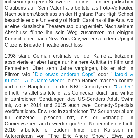
mit seiner jüngeren Schwester in einer Familien jüdischen
Glaubens auf. Sein Vater Ira arbeitete als Foto-Verkäufer.
bei X
Nach seinem Abschluss an der Highland Park High School
besuchte er die University of North Carolina of the Arts, wo
bei Facebook
er eine klassische Theaterausbildung erhielt. Nach seinem
Abschluss führte ihn sein Weg zusammen mit einigen
Kommilitonen nach New York City, wo er sich dem Upright
Kontakt
Citizens Brigade Theatre anschloss.
Nutzungsbedingungen
1998 stand Gelman erstmals vor der Kamera, trotzdem
absolvierte er aber lange nur kleinere Auftritte in Film und
Fernsehen. Über zehn Jahre vergingen, bis er sich in
Datenschutz
Filmen wie "
Die etwas anderen Cops
" oder "
Harold &
Kumar – Alle Jahre wieder
" einen Namen machen konnte
Cookie-Einstellungen
und eine Hauptrolle in der NBC-Comedyserie "
Go On
"
erhielt. Parallel startete er als Comedian durch und wirkte
Impressum
in zahlreichen Sendungen des US-Senders Adult Swim
mit, wo er 2014 und 2015 auch zwei Comedy-Specials
Desktop-Ansicht
veröffentlichte. Er wirkte in zahlreichen TV-Serien vor allem
myFanbase
für einzelne Episoden mit, bis er vorrangig in
Comedyserien auch wieder größere Nebenrollen erhielt.
2016 arbeitete er zudem hinter den Kulissen im
Autorenteam von "The Eric Andre Show". Etwa zur