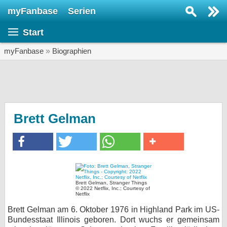
myFanbase
Serien
Serie suchen...
Start
Home
SERIEN
myFanbase
»
Biographien
Serien
Kolumnen
Interviews
Brett Gelman
Veranstaltungen
KULTUR
Specials
SERVICE
Brett Gelman, Stranger Things
© 2022 Netflix, Inc.; Courtesy of
Netflix
Gewinnspiele
Brett Gelman am 6. Oktober 1976 in Highland Park im US-
Forum
Bundesstaat Illinois geboren. Dort wuchs er gemeinsam