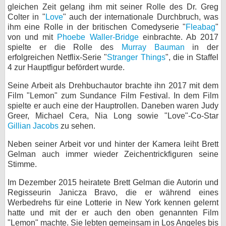
gleichen Zeit gelang ihm mit seiner Rolle des Dr. Greg
Colter in "
Love
" auch der internationale Durchbruch, was
ihm eine Rolle in der britischen Comedyserie "
Fleabag
"
von und mit
Phoebe Waller-Bridge
einbrachte. Ab 2017
spielte er die Rolle des
Murray Bauman
in der
erfolgreichen Netflix-Serie "
Stranger Things
", die in Staffel
4 zur Hauptfigur befördert wurde.
Seine Arbeit als Drehbuchautor brachte ihn 2017 mit dem
Film "Lemon" zum Sundance Film Festival. In dem Film
spielte er auch eine der Hauptrollen. Daneben waren Judy
Greer, Michael Cera, Nia Long sowie "Love"-Co-Star
Gillian Jacobs
zu sehen.
Neben seiner Arbeit vor und hinter der Kamera leiht Brett
Gelman auch immer wieder Zeichentrickfiguren seine
Stimme.
Im Dezember 2015 heiratete Brett Gelman die Autorin und
Regisseurin Janicza Bravo, die er während eines
Werbedrehs für eine Lotterie in New York kennen gelernt
hatte und mit der er auch den oben genannten Film
"Lemon" machte. Sie lebten gemeinsam in Los Angeles bis