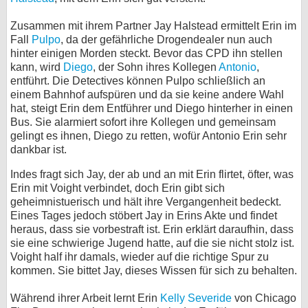
bei X
Zusammen mit ihrem Partner Jay Halstead ermittelt Erin im
Fall
Pulpo
, da der gefährliche Drogendealer nun auch
bei Facebook
hinter einigen Morden steckt. Bevor das CPD ihn stellen
kann, wird
Diego
, der Sohn ihres Kollegen
Antonio
,
entführt. Die Detectives können Pulpo schließlich an
Kontakt
einem Bahnhof aufspüren und da sie keine andere Wahl
hat, steigt Erin dem Entführer und Diego hinterher in einen
Bus. Sie alarmiert sofort ihre Kollegen und gemeinsam
Nutzungsbedingungen
gelingt es ihnen, Diego zu retten, wofür Antonio Erin sehr
dankbar ist.
Datenschutz
Indes fragt sich Jay, der ab und an mit Erin flirtet, öfter, was
Cookie-Einstellungen
Erin mit Voight verbindet, doch Erin gibt sich
geheimnistuerisch und hält ihre Vergangenheit bedeckt.
Impressum
Eines Tages jedoch stöbert Jay in Erins Akte und findet
heraus, dass sie vorbestraft ist. Erin erklärt daraufhin, dass
Desktop-Ansicht
sie eine schwierige Jugend hatte, auf die sie nicht stolz ist.
myFanbase
Voight half ihr damals, wieder auf die richtige Spur zu
kommen. Sie bittet Jay, dieses Wissen für sich zu behalten.
Während ihrer Arbeit lernt Erin
Kelly Severide
von Chicago