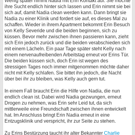
Wenig später nimmt Nadia mit Erin Kontakt auf. Sie möchte
ihre Sucht endlich hinter sich lassen und Erin nimmt sie bei
sich auf, damit Nadia clean werden kann. Dann bringt sie
Nadia zu einer Klinik und fordert sie auf, es dieses Mal zu
schaffen. Wieder in ihrem Apartment bekommt Erin Besuch
von Kelly Severide und die beiden beginnen, sich zu
küssen. Bevor mehr zwischen ihnen passieren kann, zieht
sich Erin jedoch zurück und die beiden verabschieden sich
mit einem Lächeln. Ein paar Tage später steht Kelly nach
einem nervenaufreibenden Arbeitstag erneut vor Erins Tür.
Die beiden küssen sich, doch Erin ist wegen des
stressigen Tages noch immer mitgenommen möchte daher
nicht mit Kelly schlafen. Sie bittet ihn jedoch, die Nacht
über bei ihr zu bleiben, was Kelly auch gern tut.
In einem Fall braucht Erin die Hilfe von Nadia, die nun
endlich clean ist. Dabei wird Nadia gezwungen, erneut
Drogen zu nehmen, was Erin sehr Leid tut, da sich
mittlerweile eine Freundschaft zwischen ihnen entwickelt
hat. Im Anschluss bringt Erin Nadia erneut in eine
Entzugsklinik und verspricht, ihr zur Seite zu stehen.
Zu Erins Bestürzung taucht ihr alter Bekannter
Charlie