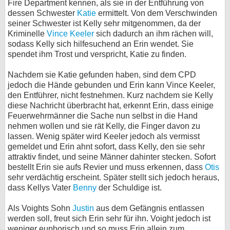
Fire Department kennen, als sie in der Entführung von
dessen Schwester
Katie
ermittelt. Von dem Verschwinden
seiner Schwester ist Kelly sehr mitgenommen, da der
Kriminelle
Vince Keeler
sich dadurch an ihm rächen will,
sodass Kelly sich hilfesuchend an Erin wendet. Sie
spendet ihm Trost und verspricht, Katie zu finden.
Nachdem sie Katie gefunden haben, sind dem CPD
jedoch die Hände gebunden und Erin kann Vince Keeler,
den Entführer, nicht festnehmen. Kurz nachdem sie Kelly
diese Nachricht überbracht hat, erkennt Erin, dass einige
Feuerwehrmänner die Sache nun selbst in die Hand
nehmen wollen und sie rät Kelly, die Finger davon zu
lassen. Wenig später wird Keeler jedoch als vermisst
gemeldet und Erin ahnt sofort, dass Kelly, den sie sehr
attraktiv findet, und seine Männer dahinter stecken. Sofort
bestellt Erin sie aufs Revier und muss erkennen, dass
Otis
sehr verdächtig erscheint. Später stellt sich jedoch heraus,
dass Kellys Vater
Benny
der Schuldige ist.
Als Voights Sohn
Justin
aus dem Gefängnis entlassen
werden soll, freut sich Erin sehr für ihn. Voight jedoch ist
weniger euphorisch und so muss Erin allein zum