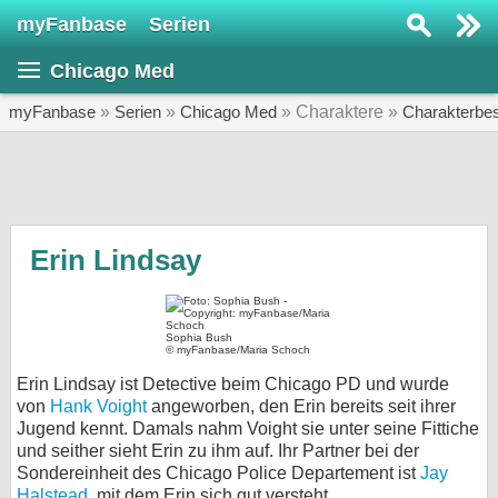
myFanbase
Serien
Serie suchen...
Chicago Med
Home
SERIEN
myFanbase
»
Serien
»
Chicago Med
» Charaktere »
Charakterbe
Serien
Kolumnen
Interviews
Erin Lindsay
Veranstaltungen
KULTUR
Sophia Bush
© myFanbase/Maria Schoch
Specials
Erin Lindsay ist Detective beim Chicago PD und wurde
SERVICE
von
Hank Voight
angeworben, den Erin bereits seit ihrer
Jugend kennt. Damals nahm Voight sie unter seine Fittiche
Gewinnspiele
und seither sieht Erin zu ihm auf. Ihr Partner bei der
Sondereinheit des Chicago Police Departement ist
Jay
Forum
Halstead
, mit dem Erin sich gut versteht.