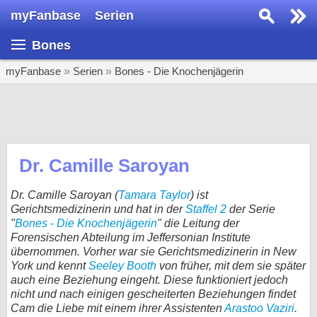
myFanbase
Serien
Serie suchen...
Bones
Home
SERIEN
myFanbase
»
Serien
»
Bones - Die Knochenjägerin
Serien
Kolumnen
Interviews
Dr. Camille Saroyan
Veranstaltungen
Dr. Camille Saroyan (
Tamara Taylor
) ist
KULTUR
Gerichtsmedizinerin und hat in der
Staffel 2
der Serie
"
Bones - Die Knochenjägerin
" die Leitung der
Specials
Forensischen Abteilung im Jeffersonian Institute
übernommen. Vorher war sie Gerichtsmedizinerin in New
SERVICE
York und kennt
Seeley Booth
von früher, mit dem sie später
Gewinnspiele
auch eine Beziehung eingeht. Diese funktioniert jedoch
nicht und nach einigen gescheiterten Beziehungen findet
Forum
Cam die Liebe mit einem ihrer Assistenten
Arastoo Vaziri
.