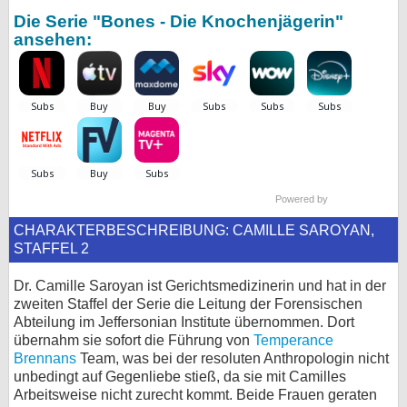
Die Serie "Bones - Die Knochenjägerin"
bei X
ansehen:
bei Facebook
Kontakt
Nutzungsbedingungen
Datenschutz
Powered by
CHARAKTERBESCHREIBUNG: CAMILLE SAROYAN,
Cookie-Einstellungen
STAFFEL 2
Impressum
Dr. Camille Saroyan ist Gerichtsmedizinerin und hat in der
zweiten Staffel der Serie die Leitung der Forensischen
Desktop-Ansicht
Abteilung im Jeffersonian Institute übernommen. Dort
myFanbase
übernahm sie sofort die Führung von
Temperance
Brennans
Team, was bei der resoluten Anthropologin nicht
unbedingt auf Gegenliebe stieß, da sie mit Camilles
Arbeitsweise nicht zurecht kommt. Beide Frauen geraten