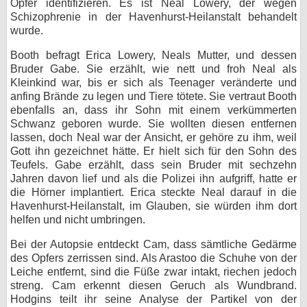
Opfer identifizieren. Es ist Neal Lowery, der wegen
Schizophrenie in der Havenhurst-Heilanstalt behandelt
wurde.
Booth befragt Erica Lowery, Neals Mutter, und dessen
Bruder Gabe. Sie erzählt, wie nett und froh Neal als
Kleinkind war, bis er sich als Teenager veränderte und
anfing Brände zu legen und Tiere tötete. Sie vertraut Booth
ebenfalls an, dass ihr Sohn mit einem verkümmerten
Schwanz geboren wurde. Sie wollten diesen entfernen
lassen, doch Neal war der Ansicht, er gehöre zu ihm, weil
Gott ihn gezeichnet hätte. Er hielt sich für den Sohn des
Teufels. Gabe erzählt, dass sein Bruder mit sechzehn
Jahren davon lief und als die Polizei ihn aufgriff, hatte er
die Hörner implantiert. Erica steckte Neal darauf in die
Havenhurst-Heilanstalt, im Glauben, sie würden ihm dort
helfen und nicht umbringen.
Bei der Autopsie entdeckt Cam, dass sämtliche Gedärme
des Opfers zerrissen sind. Als Arastoo die Schuhe von der
Leiche entfernt, sind die Füße zwar intakt, riechen jedoch
streng. Cam erkennt diesen Geruch als Wundbrand.
Hodgins teilt ihr seine Analyse der Partikel von der