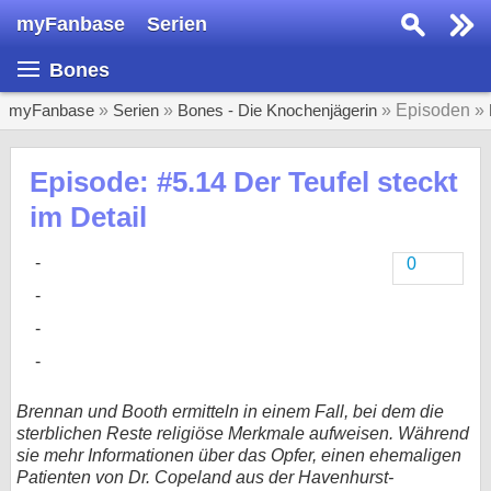
myFanbase
Serien
Serie suchen...
Bones
Home
SERIEN
myFanbase
»
Serien
»
Bones - Die Knochenjägerin
» Episoden »
Serien
Episode: #5.14 Der Teufel steckt
Kolumnen
im Detail
Interviews
0
Veranstaltungen
KULTUR
Specials
SERVICE
Brennan und Booth ermitteln in einem Fall, bei dem die
Gewinnspiele
sterblichen Reste religiöse Merkmale aufweisen. Während
sie mehr Informationen über das Opfer, einen ehemaligen
Forum
Patienten von Dr. Copeland aus der Havenhurst-