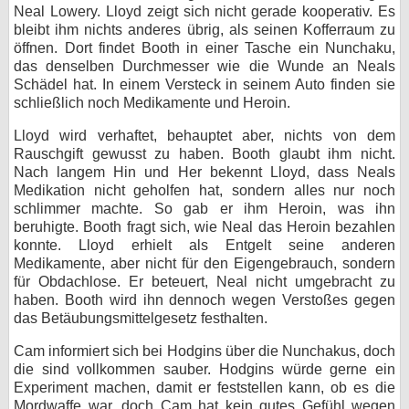
Neal Lowery. Lloyd zeigt sich nicht gerade kooperativ. Es
bleibt ihm nichts anderes übrig, als seinen Kofferraum zu
öffnen. Dort findet Booth in einer Tasche ein Nunchaku,
das denselben Durchmesser wie die Wunde an Neals
Schädel hat. In einem Versteck in seinem Auto finden sie
schließlich noch Medikamente und Heroin.
Lloyd wird verhaftet, behauptet aber, nichts von dem
Rauschgift gewusst zu haben. Booth glaubt ihm nicht.
Nach langem Hin und Her bekennt Lloyd, dass Neals
Medikation nicht geholfen hat, sondern alles nur noch
schlimmer machte. So gab er ihm Heroin, was ihn
beruhigte. Booth fragt sich, wie Neal das Heroin bezahlen
konnte. Lloyd erhielt als Entgelt seine anderen
Medikamente, aber nicht für den Eigengebrauch, sondern
für Obdachlose. Er beteuert, Neal nicht umgebracht zu
haben. Booth wird ihn dennoch wegen Verstoßes gegen
das Betäubungsmittelgesetz festhalten.
Cam informiert sich bei Hodgins über die Nunchakus, doch
die sind vollkommen sauber. Hodgins würde gerne ein
Experiment machen, damit er feststellen kann, ob es die
Mordwaffe war, doch Cam hat kein gutes Gefühl wegen