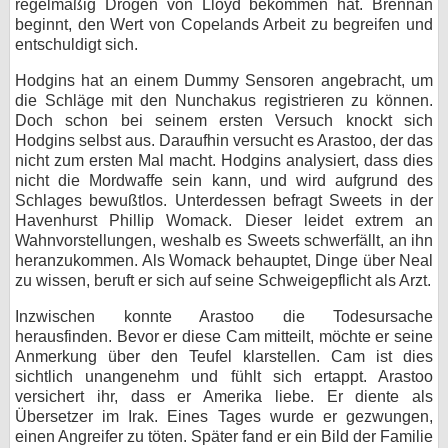
regelmäßig Drogen von Lloyd bekommen hat. Brennan
beginnt, den Wert von Copelands Arbeit zu begreifen und
entschuldigt sich.
Hodgins hat an einem Dummy Sensoren angebracht, um
die Schläge mit den Nunchakus registrieren zu können.
Doch schon bei seinem ersten Versuch knockt sich
Hodgins selbst aus. Daraufhin versucht es Arastoo, der das
nicht zum ersten Mal macht. Hodgins analysiert, dass dies
nicht die Mordwaffe sein kann, und wird aufgrund des
Schlages bewußtlos. Unterdessen befragt Sweets in der
Havenhurst Phillip Womack. Dieser leidet extrem an
Wahnvorstellungen, weshalb es Sweets schwerfällt, an ihn
heranzukommen. Als Womack behauptet, Dinge über Neal
zu wissen, beruft er sich auf seine Schweigepflicht als Arzt.
Inzwischen konnte Arastoo die Todesursache
herausfinden. Bevor er diese Cam mitteilt, möchte er seine
Anmerkung über den Teufel klarstellen. Cam ist dies
sichtlich unangenehm und fühlt sich ertappt. Arastoo
versichert ihr, dass er Amerika liebe. Er diente als
Übersetzer im Irak. Eines Tages wurde er gezwungen,
einen Angreifer zu töten. Später fand er ein Bild der Familie