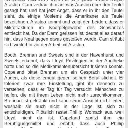
Arastoo. Cam vertraut ihm an, was Arastoo über den Teufel
gesagt hat, und hat jetzt Angst, dass er in ihr den Teufel
sieht, da einige Moslems die Amerikaner als Teufel
bezeichnen. Arastoo kommt und zeigt den beiden, dass er
Mikrofrakturen im Knorpelgewebe des Schwanzes
entdeckt hat. Da der Darm gerissen ist, deutet alles darauf
hin, dass Neal gegen etwas gestoßen wurde. Cam sträubt
sich weiterhin vor der Arbeit mit Arastoo.
Booth, Brennan und Sweets sind in der Havenhurst, und
Sweets erkennt, dass Lloyd Privilegien in der Apotheke
hatte und so die Medikamentenübersicht frisieren konnte.
Copeland bittet Brennan um ein Gespräch unter vier
Augen, als diese erneut gegen seinen Beruf stichelt. Er
toleriert zwar ihre Einstellung, gibt ihr dennoch zu
verstehen, dass er Tag für Tag versucht, Menschen zu
helfen, die mit ihrem Leben nicht mehr zurechtkommen.
Brennan ist gekränkt und kann seine Ansicht nicht teilen,
weshalb sie auch nicht in der Lage ist, sich zu
entschuldigen. Plötzlich rastet Phillip Womack aus, weil
Lloyd nicht da ist. Copeland spritzt ihm ein
Beruhigungsmittel und erfährt, dass auch Phillip