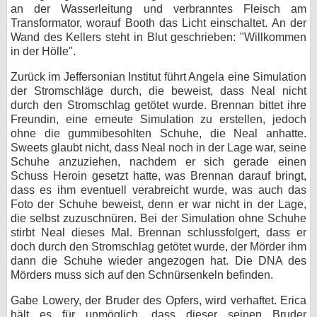
an der Wasserleitung und verbranntes Fleisch am
Transformator, worauf Booth das Licht einschaltet. An der
Wand des Kellers steht in Blut geschrieben: "Willkommen
in der Hölle".
Zurück im Jeffersonian Institut führt Angela eine Simulation
der Stromschläge durch, die beweist, dass Neal nicht
durch den Stromschlag getötet wurde. Brennan bittet ihre
Freundin, eine erneute Simulation zu erstellen, jedoch
ohne die gummibesohlten Schuhe, die Neal anhatte.
Sweets glaubt nicht, dass Neal noch in der Lage war, seine
Schuhe anzuziehen, nachdem er sich gerade einen
Schuss Heroin gesetzt hatte, was Brennan darauf bringt,
dass es ihm eventuell verabreicht wurde, was auch das
Foto der Schuhe beweist, denn er war nicht in der Lage,
die selbst zuzuschnüren. Bei der Simulation ohne Schuhe
stirbt Neal dieses Mal. Brennan schlussfolgert, dass er
doch durch den Stromschlag getötet wurde, der Mörder ihm
dann die Schuhe wieder angezogen hat. Die DNA des
Mörders muss sich auf den Schnürsenkeln befinden.
Gabe Lowery, der Bruder des Opfers, wird verhaftet. Erica
hält es für unmöglich, dass dieser seinen Bruder