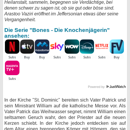
Heilanstalt, sammeln, begegnen sie Verdächtige, bei
denen schwer zu sagen ist, ob sie gut oder böse sind.
bei X
Arastoo Vaziri eröffnet im Jeffersonian etwas über seine
Vergangenheit.
bei Facebook
Die Serie "Bones - Die Knochenjägerin"
ansehen:
Kontakt
Nutzungsbedingungen
Datenschutz
Cookie-Einstellungen
Powered by
Impressum
Desktop-Ansicht
In der Kirche "St. Dominic" bereiten sich Vater Patrick und
sein Ministrant William auf die katholische Messe vor. Als
myFanbase
Vater Patrick das Weihwasser segnet, nimmt William einen
seltsamen Geruch wahr, den der Priester auf die neuen
Kerzen schiebt. In der Kirche jedoch entdecken sie auf
dem Altar einen brennenden Körper mit Hörnern, den sie