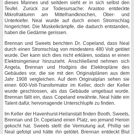
dieses Mannes und seitdem sieht er in sich selbst den
Teufel. Zurück zur Todesursache: Arastoo entdeckte
Mikrofrakturen am Mittelhandknochen, Ober- und
Unterkiefer. Neal wurde auf durch einen Stromschlag
hingerichtet. Die Muskelkrämpfe, die dadurch entstanden,
haben die Gedärme gerissen.
Brennan und Sweets berichten Dr. Copeland, dass Neal
durch einen Stromschlag von mindestens 480 Volt getötet
wurde. Der kann sich dies nicht erklären, sodass er einen
Elektroingenieur hinzuzieht. Anschließend nehmen sich
Angela, Brennan und Hodgins die Elektropläne des
Gebäudes vor, die sie mit den Originalplänen aus dem
Jahr 1908 vergleichen. Auf dem Originalplan sehen sie
einen 600-Volt-Transformator im Keller, doch der Keller
wurde geschlossen, als das Gebäude umgebaut wurde.
Brennan fällt ein, dass Copeland erwähnte, Neal hätte ein
Talent dafür, hervorragende Unterschlupfe zu finden.
Im Keller der Havenhurst-Heilanstalt finden Booth, Sweets,
Brennan und Dr. Copeland einen Platz, wo jemand Heroin
gekocht hat. Sweets stellt die Vermutung auf, Phillip sei
Neal gefolgt und hätte ihn getötet. Brennan entdeckt Blut