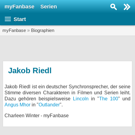
myFanbase
Serien
Serie suchen...
Start
Home
SERIEN
myFanbase
»
Biographien
Serien
Kolumnen
Interviews
Jakob Riedl
Veranstaltungen
Jakob Riedl ist ein deutscher Synchronsprecher, der seine
KULTUR
Stimme diversen Charakteren in Filmen und Serien leiht.
Specials
Dazu gehören beispielsweise
Lincoln
in "
The 100
" und
Angus Mhor
in "
Outlander
".
SERVICE
Charleen Winter - myFanbase
Gewinnspiele
Forum