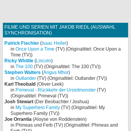
FILME UND SERIEN MIT JAKOB RIEDL (AUSWAHL
SYNCHRONISATION)
Patrick Fischler
(
Isaac Heller
)
in
Once Upon a Time
(TV) (Originaltitel: Once Upon a
Time (TV))
Ricky Whittle
(
Lincoln
)
in
The 100
(TV) (Originaltitel: The 100 (TV))
Stephen Walters
(
Angus Mhor
)
in
Outlander
(TV) (Originaltitel: Outlander (TV))
Karl Theobald
(Oliver Leek)
in
Primeval - Rückkehr der Urzeitmonster
(TV)
(Originaltitel: Primeval (TV))
Josh Stewart
(Der Beobachter / Joshua)
in
My Superhero Family
(TV) (Originaltitel: My
Superhero Family (TV))
Joe Orrantia
(Aloyse von Roddenstein)
in Phineas und Ferb (TV) (Originaltitel: Phineas and
Ferb (TV))