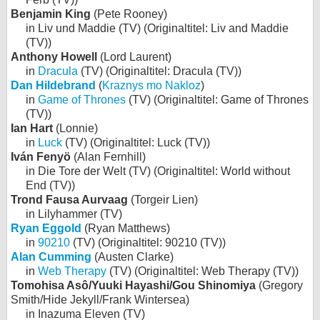
Benjamin King
(Pete Rooney)
in Liv und Maddie (TV) (Originaltitel: Liv and Maddie
(TV))
Anthony Howell
(Lord Laurent)
in
Dracula
(TV) (Originaltitel: Dracula (TV))
Dan Hildebrand
(
Kraznys mo Nakloz
)
in
Game of Thrones
(TV) (Originaltitel: Game of Thrones
(TV))
Ian Hart
(Lonnie)
in
Luck
(TV) (Originaltitel: Luck (TV))
Iván Fenyö
(Alan Fernhill)
in Die Tore der Welt (TV) (Originaltitel: World without
End (TV))
Trond Fausa Aurvaag
(Torgeir Lien)
in Lilyhammer (TV)
Ryan Eggold
(Ryan Matthews)
in
90210
(TV) (Originaltitel: 90210 (TV))
Alan Cumming
(Austen Clarke)
in
Web Therapy
(TV) (Originaltitel: Web Therapy (TV))
Tomohisa Asô/Yuuki Hayashi/Gou Shinomiya
(Gregory
Smith/Hide Jekyll/Frank Wintersea)
in Inazuma Eleven (TV)