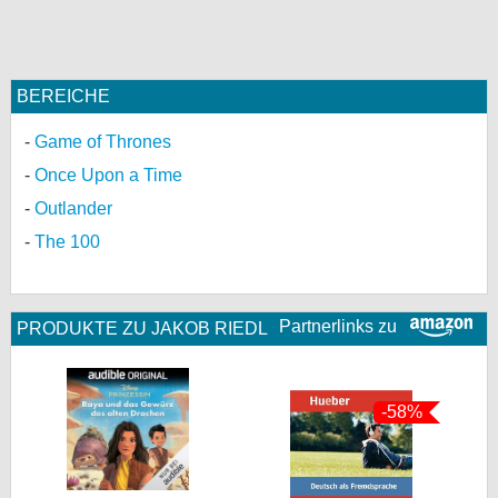
bei X
bei Facebook
BEREICHE
Game of Thrones
Kontakt
Once Upon a Time
Nutzungsbedingungen
Outlander
The 100
Datenschutz
Cookie-Einstellungen
Partnerlinks zu
PRODUKTE ZU JAKOB RIEDL
Impressum
Desktop-Ansicht
myFanbase
-58%