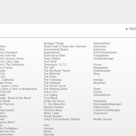
▲ Nac
Stranger Things
Serienlexikon
 Men
Stuart Fails to Save the Universe
Interviews
fest
Summerland Beach
Kolumnen
el's Daredevil
Supernatural
DVD-Rezensionen
el's Iron Fist
Switched at Birth
Fotogalerien
el's Jessica Jones
Taras Welten
Veranstaltungen
el's Luke Cage
Teen Wolf
el's The Defenders
Terminator: S.C.C.
Forum
rn Family
The 100
Biographien
ville
The Big Bang Theory
Gewinnspiele
Girl
The Blacklist
Shop
Tuck
The Flash
, California
The Following
Kontakt
ber Road
The Originals
Bewerben
 Upon a Time
The Secret Circle
 Upon a Time in Wonderland
The Walking Dead
Team
Tree Hill
This Is Us
Presse
ander
Tru Calling
Unternehmen
ander: Blood of My Blood
True Blood
on Break
Under the Dome
Netiquette
ate Practice
V - Die Besucher
Nutzungsbedingungen
ch
Vampire Diaries
Datenschutz
ing Daisies
Veronica Mars
Cookie-Einstellungen
tico
White Collar
Impressum
lution
Young Sheldon
ell
Zoey's Extraordinary Playlist
Mobile Version
antha Who?
bs
Film
le Firefighters
Literatur
and the City
Musik
owhunters
Specials