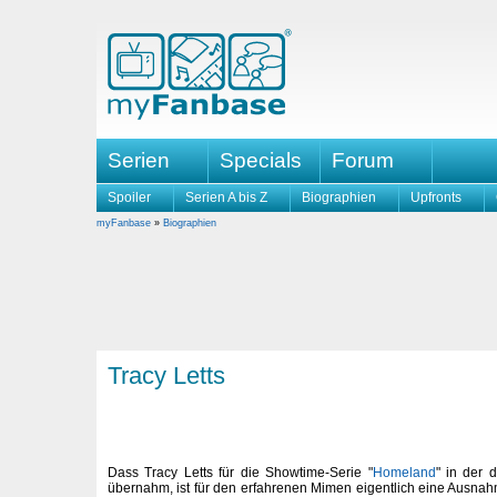
Serien
Specials
Forum
Spoiler
Serien A bis Z
Biographien
Upfronts
myFanbase
»
Biographien
Tracy Letts
Dass Tracy Letts für die Showtime-Serie "
Homeland
" in der d
übernahm, ist für den erfahrenen Mimen eigentlich eine Ausnah