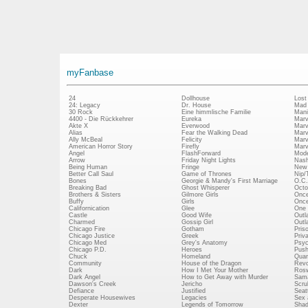
myFanbase
24
Dollhouse
Lost
24: Legacy
Dr. House
Mad
30 Rock
Eine himmlische Familie
Mani
4400 - Die Rückkehrer
Eureka
Marv
Akte X
Everwood
Marv
Alias
Fear the Walking Dead
Marv
Ally McBeal
Felicity
Marv
American Horror Story
Firefly
Marv
Angel
FlashForward
Mode
Arrow
Friday Night Lights
Nash
Being Human
Fringe
New 
Better Call Saul
Game of Thrones
Nip/
Bones
Georgie & Mandy's First Marriage
O.C.
Breaking Bad
Ghost Whisperer
Octo
Brothers & Sisters
Gilmore Girls
Once
Buffy
Girls
Once
Californication
Glee
One 
Castle
Good Wife
Outl
Charmed
Gossip Girl
Outl
Chicago Fire
Gotham
Pris
Chicago Justice
Greek
Priv
Chicago Med
Grey's Anatomy
Psy
Chicago P.D.
Heroes
Push
Chuck
Homeland
Quan
Community
House of the Dragon
Revo
Dark
How I Met Your Mother
Rosw
Dark Angel
How to Get Away with Murder
Sam
Dawson's Creek
Jericho
Scru
Defiance
Justified
Seatt
Desperate Housewives
Legacies
Sex 
Dexter
Legends of Tomorrow
Shad