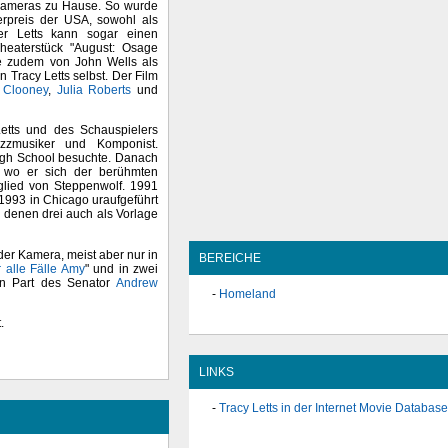
hkameras zu Hause. So wurde
erpreis der USA, sowohl als
ber Letts kann sogar einen
heaterstück "August: Osage
e zudem von John Wells als
 Tracy Letts selbst. Der Film
 Clooney
,
Julia Roberts
und
e Letts und des Schauspielers
zzmusiker und Komponist.
High School besuchte. Danach
 wo er sich der berühmten
glied von Steppenwolf. 1991
s 1993 in Chicago uraufgeführt
 denen drei auch als Vorlage
 der Kamera, meist aber nur in
BEREICHE
r alle Fälle Amy
" und in zwei
n Part des Senator
Andrew
Homeland
.
LINKS
Tracy Letts in der Internet Movie Database