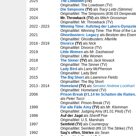
2025
The Lowdown
(TV)
Originaltitel: The Lowdown (TV)
2024
Die Simpsons
(TV)
als
Tracy Letts (Stimme)
Originaltitel: The Simpsons (#36.03 Desperate
2024
Mr. Throwback (TV)
als
Mitch Grossman
Originaltitel: Mr. Throwback (TV)
2022 - 2023
Winning Time: Aufstieg der Lakers-Dynasti
Originaltitel: Winning Time: The Rise of the L
2021
Ghostbusters: Legacy
als
Besitzer des Eise
Originaltitel: Ghostbusters: Afterlife
2016 - 2019
Divorce
(TV)
als
Nick
Originaltitel: Divorce (TV)
2019
Little Women
als
Mr. Dashwood
Originaltitel: Little Women
2018
The Sinner
(TV)
als
Jack Novack
Originaltitel: The Sinner (TV)
2017
Lady Bird
als
Larry McPherson
Originaltitel: Lady Bird
2015
The Big Short
als
Lawrence Fields
Originaltitel: The Big Short
2013 - 2014
Homeland
(TV)
als
Senator Andrew Lockhart
Originaltitel: Homeland (TV)
2006
Prison Break
(
#1.14 Im Schatten die Ratten..
als
Peter Tucci
Originaltitel: Prison Break (TV)
1999
Für alle Fälle Amy
(TV)
als
Mr. Kleinman
Originaltitel: Judging Amy (#1.01 Pilot) (TV)
1998
Auf der Jagd
als
Sheriff Poe
Originaltitel: U.S. Marshals
1997
Seinfeld (TV)
als
Counterguy
Originaltitel: Seinfeld (#9.10 The Strike) (TV)
1992
Sag's offen, Shirlee
als
Sean