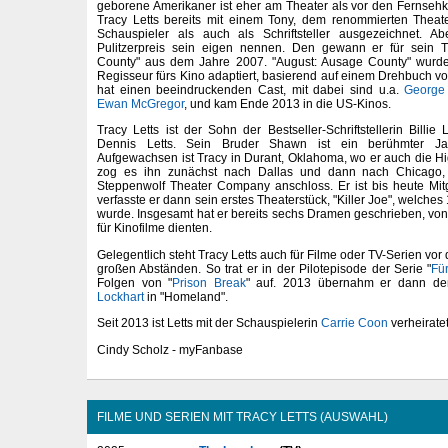
geborene Amerikaner ist eher am Theater als vor den Fernse
Tracy Letts bereits mit einem Tony, dem renommierten Theat
Schauspieler als auch als Schriftsteller ausgezeichnet. A
Pulitzerpreis sein eigen nennen. Den gewann er für sein T
County" aus dem Jahre 2007. "August: Ausage County" wurd
Regisseur fürs Kino adaptiert, basierend auf einem Drehbuch von
hat einen beeindruckenden Cast, mit dabei sind u.a.
George
Ewan McGregor
, und kam Ende 2013 in die US-Kinos.
Tracy Letts ist der Sohn der Bestseller-Schriftstellerin Billi
Dennis Letts. Sein Bruder Shawn ist ein berühmter Ja
Aufgewachsen ist Tracy in Durant, Oklahoma, wo er auch die 
zog es ihn zunächst nach Dallas und dann nach Chicago,
Steppenwolf Theater Company anschloss. Er ist bis heute Mit
verfasste er dann sein erstes Theaterstück, "Killer Joe", welche
wurde. Insgesamt hat er bereits sechs Dramen geschrieben, von
für Kinofilme dienten.
Gelegentlich steht Tracy Letts auch für Filme oder TV-Serien vor
großen Abständen. So trat er in der Pilotepisode der Serie "
Fü
Folgen von "
Prison Break
" auf. 2013 übernahm er dann de
Lockhart
in "Homeland".
Seit 2013 ist Letts mit der Schauspielerin
Carrie Coon
verheiratet
Cindy Scholz - myFanbase
FILME UND SERIEN MIT TRACY LETTS (AUSWAHL)