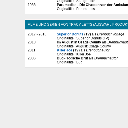
Originaltitel: Straight Talk
1988
Paramedics - Die Chaoten von der Ambula
Originaltitel: Paramedics
FILME UND SERIEN VON TRACY LETTS (AUSWAHL PRODUK
2017 - 2018
Superior Donuts
(TV)
als
Drehbuchvorlage
Originaltitel: Superior Donuts (TV)
2013
Im August in Osage County
als
Drehbuchaut
Originaltitel: August: Osage County
2011
Killer Joe
(TV)
als
Drehbuchautor
Originaltitel: Killer Joe
2006
Bug - Tödliche Brut
als
Drehbuchautor
Originaltitel: Bug