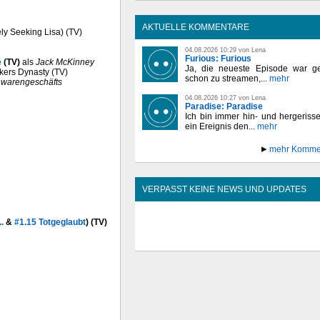
AKTUELLE KOMMENTARE
ly Seeking Lisa) (TV)
04.08.2026 10:29 von Lena
Furious: Furious
e
(TV)
als
Jack McKinney
Ja, die neueste Episode war ge
akers Dynasty (TV)
schon zu streamen,...
mehr
nwarengeschäfts
04.08.2026 10:27 von Lena
Paradise: Paradise
Ich bin immer hin- und hergeriss
ein Ereignis den...
mehr
mehr Komme
VERPASST KEINE NEWS UND UPDATES
.
&
#1.15 Totgeglaubt
) (TV)