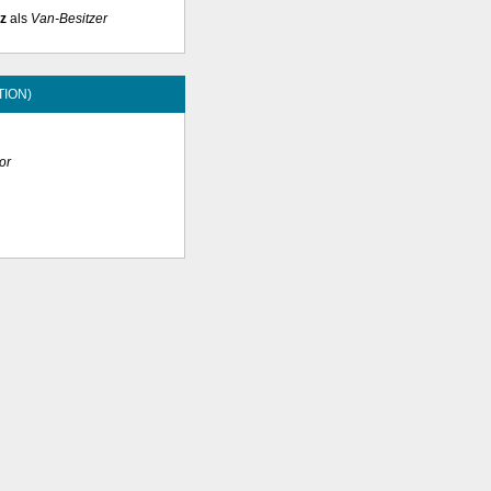
nz
als
Van-Besitzer
TION)
or